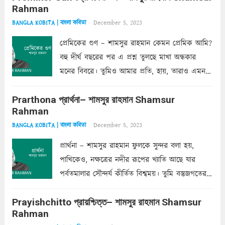
Rahman
ফেলে...
Read more
December 5, 2023
BANGLA KOBITA | বাংলা কবিতা
প্রেমিকের গুণ – শামসুর রাহমান কেমন প্রেমিক আমি?
বহু দীর্ঘ বছরের পর এ প্রশ্ন তুলছে মাখা অন্ধকার
মনের বিবরে। তুমিও আমার প্রতি, হায়, তারাও এমন
ক’রে আজকাল মাঝে-মাঝে, মনে হয়, প্রশ্নের উত্তর
Prarthona প্রার্থনা– শামসুর রাহমান Shamsur
একান্ত জরুরি- নইলে একটি দেয়াল নিমেষেই ভীষণ
Rahman
দাঁড়িয়ে...
Read more
December 5, 2023
BANGLA KOBITA | বাংলা কবিতা
প্রার্থনা – শামসুর রাহমান ফুলকে সুন্দর বলা হয়,
পাখিকেও, নক্ষত্রের নদীর রূপের খ্যাতি আছে যার
পর্বতমালার সৌন্দর্য কীর্তিত বিশ্বময়। তুমি বস্তুজগতের
অন্তর্গত, প্রকৃতির ঘনিষ্ঠ প্রতিবেশিনী, কিন্তু তোমার এবং
Prayishchitto প্রায়শ্চিত্ত– শামসুর রাহমান Shamsur
তার সুষমায় পার্থক্য অনেক। তোমাকে সুন্দরী বলা চলে,
Rahman
অন্তত আমি তো তাই...
Read more