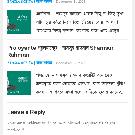
December 5, 2023
BANGLA KOBITA | বাংলা কবিতা
প্রায়শ্চিত্ত – শামসুর রাহমান প্রত্যহ কিছু না কিছু দৃশ্য
আমি চুরি ক’রে নিই। ভিন্ন চরিত্রের রৌদ্র, আলাদা
জ্যোৎস্নার বিনম্র কম্পন, অগোচর রাস্তা এবং গ্রন্থের
অত্যন্ত রহস্যময় লিপি চুরি করে নিই; সিঁড়ির আড়ালে
Proloyante প্রলয়ান্তে– শামসুর রাহমান Shamsur
ছায়াচ্ছন্ন মোহন মিথুন মূর্তি, লোপামুদ্রা ভীষণ বিব্রত
Rahman
শাড়ির...
Read more
December 5, 2023
BANGLA KOBITA | বাংলা কবিতা
প্রলয়ান্তে – শামসুর রাহমান কংক্রীট বনে ঘেমো
জনস্রোতে বলো তোমাকে কোথায় কোন্‌ ঠিকানায় খুঁজি?
কবন্ধ এই শহরে সন্ধ্যা হলো, এদিকে ফুরায় বয়সের
ক্ষীণ পুঁজি। সেই কবে থেকে চলেছে অন্বেষণ। ক্লান্তি
আমার শরীরে সখ্য গড়ে, তোমার গহন ঊর্মিল যৌবন
Leave a Reply
আনে আশ্বন...
Read more
Your email address will not be published.
Required fields are
marked
*