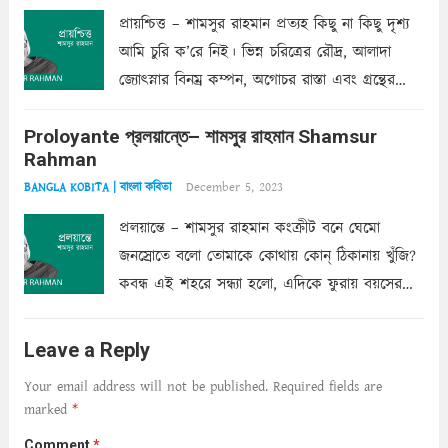
প্রায়শ্চিত্ত – শামসুর রাহমান প্রত্যহ কিছু না কিছু দৃশ্য
আমি চুরি ক’রে নিই। ভিন্ন চরিত্রের রৌদ্র, আলাদা
জ্যোৎস্নার বিনম্র কম্পন, অগোচর রাস্তা এবং গ্রন্থের
অত্যন্ত রহস্যময় লিপি চুরি করে নিই; সিঁড়ির আড়ালে
Proloyante প্রলয়ান্তে– শামসুর রাহমান Shamsur
ছায়াচ্ছন্ন মোহন মিথুন মূর্তি, লোপামুদ্রা ভীষণ বিব্রত
Rahman
শাড়ির...
Read more
December 5, 2023
BANGLA KOBITA | বাংলা কবিতা
প্রলয়ান্তে – শামসুর রাহমান কংক্রীট বনে ঘেমো
জনস্রোতে বলো তোমাকে কোথায় কোন্‌ ঠিকানায় খুঁজি?
কবন্ধ এই শহরে সন্ধ্যা হলো, এদিকে ফুরায় বয়সের
ক্ষীণ পুঁজি। সেই কবে থেকে চলেছে অন্বেষণ। ক্লান্তি
আমার শরীরে সখ্য গড়ে, তোমার গহন ঊর্মিল যৌবন
Leave a Reply
আনে আশ্বন...
Read more
Your email address will not be published.
Required fields are
marked
*
Comment
*