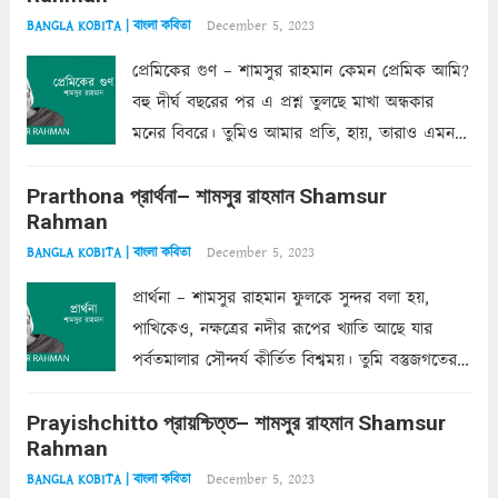
ফেলে...
Read more
December 5, 2023
BANGLA KOBITA | বাংলা কবিতা
প্রেমিকের গুণ – শামসুর রাহমান কেমন প্রেমিক আমি?
বহু দীর্ঘ বছরের পর এ প্রশ্ন তুলছে মাখা অন্ধকার
মনের বিবরে। তুমিও আমার প্রতি, হায়, তারাও এমন
ক’রে আজকাল মাঝে-মাঝে, মনে হয়, প্রশ্নের উত্তর
Prarthona প্রার্থনা– শামসুর রাহমান Shamsur
একান্ত জরুরি- নইলে একটি দেয়াল নিমেষেই ভীষণ
Rahman
দাঁড়িয়ে...
Read more
December 5, 2023
BANGLA KOBITA | বাংলা কবিতা
প্রার্থনা – শামসুর রাহমান ফুলকে সুন্দর বলা হয়,
পাখিকেও, নক্ষত্রের নদীর রূপের খ্যাতি আছে যার
পর্বতমালার সৌন্দর্য কীর্তিত বিশ্বময়। তুমি বস্তুজগতের
অন্তর্গত, প্রকৃতির ঘনিষ্ঠ প্রতিবেশিনী, কিন্তু তোমার এবং
Prayishchitto প্রায়শ্চিত্ত– শামসুর রাহমান Shamsur
তার সুষমায় পার্থক্য অনেক। তোমাকে সুন্দরী বলা চলে,
Rahman
অন্তত আমি তো তাই...
Read more
December 5, 2023
BANGLA KOBITA | বাংলা কবিতা