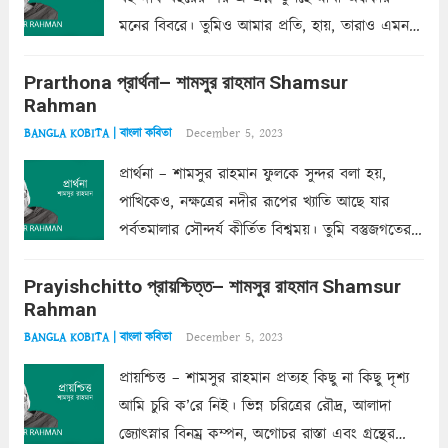
মনের বিবরে। তুমিও আমার প্রতি, হায়, তারাও এমন
ক’রে আজকাল মাঝে-মাঝে, মনে হয়, প্রশ্নের উত্তর
Prarthona প্রার্থনা– শামসুর রাহমান Shamsur
একান্ত জরুরি- নইলে একটি দেয়াল নিমেষেই ভীষণ
Rahman
দাঁড়িয়ে...
Read more
December 5, 2023
BANGLA KOBITA | বাংলা কবিতা
প্রার্থনা – শামসুর রাহমান ফুলকে সুন্দর বলা হয়,
পাখিকেও, নক্ষত্রের নদীর রূপের খ্যাতি আছে যার
পর্বতমালার সৌন্দর্য কীর্তিত বিশ্বময়। তুমি বস্তুজগতের
অন্তর্গত, প্রকৃতির ঘনিষ্ঠ প্রতিবেশিনী, কিন্তু তোমার এবং
Prayishchitto প্রায়শ্চিত্ত– শামসুর রাহমান Shamsur
তার সুষমায় পার্থক্য অনেক। তোমাকে সুন্দরী বলা চলে,
Rahman
অন্তত আমি তো তাই...
Read more
December 5, 2023
BANGLA KOBITA | বাংলা কবিতা
প্রায়শ্চিত্ত – শামসুর রাহমান প্রত্যহ কিছু না কিছু দৃশ্য
আমি চুরি ক’রে নিই। ভিন্ন চরিত্রের রৌদ্র, আলাদা
জ্যোৎস্নার বিনম্র কম্পন, অগোচর রাস্তা এবং গ্রন্থের