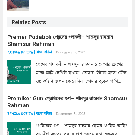
Related Posts
Premer Podaboli প্রেমের পদাবলী– শামসুর রাহমান
Shamsur Rahman
December 5, 2023
BANGLA KOBITA | বাংলা কবিতা
প্রেমের পদাবলী – শামসুর রাহমান ১ তোমার চোখের
মতো আমি দেখিনি কখনো, তোমার ঠোঁটের মতো ঠোঁটে
ওষ্ঠ করিনি স্থাপন কোনোদিন, তোমার বুকের পাখি
একদা ধ্বনিত এ জীবনে। তোমার চুলের মতো চুল
Premiker Gun প্রেমিকের গুণ– শামসুর রাহমান Shamsur
কোথাও কি এরকম ছায়া দেয় ক্লান্তির প্রহরে? মুছে
Rahman
ফেলে...
Read more
December 5, 2023
BANGLA KOBITA | বাংলা কবিতা
প্রেমিকের গুণ – শামসুর রাহমান কেমন প্রেমিক আমি?
বহু দীর্ঘ বছরের পর এ প্রশ্ন তুলছে মাখা অন্ধকার