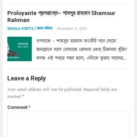
অত্যন্ত রহস্যময় লিপি চুরি করে নিই; সিঁড়ির আড়ালে
Proloyante প্রলয়ান্তে– শামসুর রাহমান Shamsur
ছায়াচ্ছন্ন মোহন মিথুন মূর্তি, লোপামুদ্রা ভীষণ বিব্রত
Rahman
শাড়ির...
Read more
December 5, 2023
BANGLA KOBITA | বাংলা কবিতা
প্রলয়ান্তে – শামসুর রাহমান কংক্রীট বনে ঘেমো
জনস্রোতে বলো তোমাকে কোথায় কোন্‌ ঠিকানায় খুঁজি?
কবন্ধ এই শহরে সন্ধ্যা হলো, এদিকে ফুরায় বয়সের
ক্ষীণ পুঁজি। সেই কবে থেকে চলেছে অন্বেষণ। ক্লান্তি
আমার শরীরে সখ্য গড়ে, তোমার গহন ঊর্মিল যৌবন
Leave a Reply
আনে আশ্বন...
Read more
Your email address will not be published.
Required fields are
marked
*
Comment
*