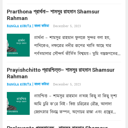
ক’রে আজকাল মাঝে-মাঝে, মনে হয়, প্রশ্নের উত্তর
Prarthona প্রার্থনা– শামসুর রাহমান Shamsur
একান্ত জরুরি- নইলে একটি দেয়াল নিমেষেই ভীষণ
Rahman
দাঁড়িয়ে...
Read more
December 5, 2023
BANGLA KOBITA | বাংলা কবিতা
প্রার্থনা – শামসুর রাহমান ফুলকে সুন্দর বলা হয়,
পাখিকেও, নক্ষত্রের নদীর রূপের খ্যাতি আছে যার
পর্বতমালার সৌন্দর্য কীর্তিত বিশ্বময়। তুমি বস্তুজগতের
অন্তর্গত, প্রকৃতির ঘনিষ্ঠ প্রতিবেশিনী, কিন্তু তোমার এবং
Prayishchitto প্রায়শ্চিত্ত– শামসুর রাহমান Shamsur
তার সুষমায় পার্থক্য অনেক। তোমাকে সুন্দরী বলা চলে,
Rahman
অন্তত আমি তো তাই...
Read more
December 5, 2023
BANGLA KOBITA | বাংলা কবিতা
প্রায়শ্চিত্ত – শামসুর রাহমান প্রত্যহ কিছু না কিছু দৃশ্য
আমি চুরি ক’রে নিই। ভিন্ন চরিত্রের রৌদ্র, আলাদা
জ্যোৎস্নার বিনম্র কম্পন, অগোচর রাস্তা এবং গ্রন্থের
অত্যন্ত রহস্যময় লিপি চুরি করে নিই; সিঁড়ির আড়ালে