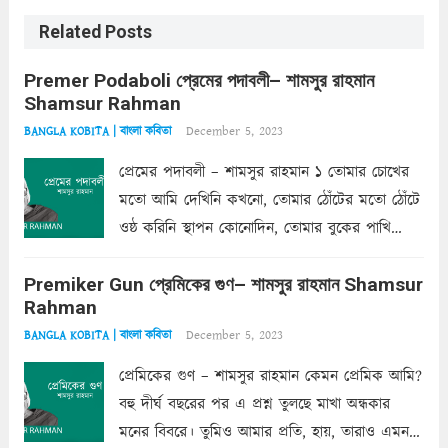
Related Posts
Premer Podaboli প্রেমের পদাবলী– শামসুর রাহমান
Shamsur Rahman
December 5, 2023
BANGLA KOBITA | বাংলা কবিতা
প্রেমের পদাবলী – শামসুর রাহমান ১ তোমার চোখের
মতো আমি দেখিনি কখনো, তোমার ঠোঁটের মতো ঠোঁটে
ওষ্ঠ করিনি স্থাপন কোনোদিন, তোমার বুকের পাখি
একদা ধ্বনিত এ জীবনে। তোমার চুলের মতো চুল
Premiker Gun প্রেমিকের গুণ– শামসুর রাহমান Shamsur
কোথাও কি এরকম ছায়া দেয় ক্লান্তির প্রহরে? মুছে
Rahman
ফেলে...
Read more
December 5, 2023
BANGLA KOBITA | বাংলা কবিতা
প্রেমিকের গুণ – শামসুর রাহমান কেমন প্রেমিক আমি?
বহু দীর্ঘ বছরের পর এ প্রশ্ন তুলছে মাখা অন্ধকার
মনের বিবরে। তুমিও আমার প্রতি, হায়, তারাও এমন