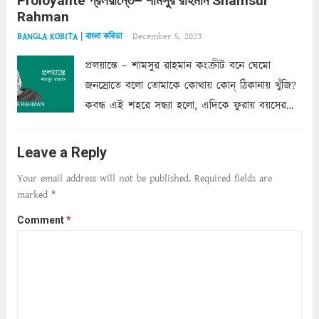
Proloyante প্রলয়ান্তে– শামসুর রাহমান Shamsur
ছায়াচ্ছন্ন মোহন মিথুন মূর্তি, লোপামুদ্রা ভীষণ বিব্রত
Rahman
শাড়ির...
Read more
December 5, 2023
BANGLA KOBITA | বাংলা কবিতা
প্রলয়ান্তে – শামসুর রাহমান কংক্রীট বনে ঘেমো
জনস্রোতে বলো তোমাকে কোথায় কোন্‌ ঠিকানায় খুঁজি?
কবন্ধ এই শহরে সন্ধ্যা হলো, এদিকে ফুরায় বয়সের
ক্ষীণ পুঁজি। সেই কবে থেকে চলেছে অন্বেষণ। ক্লান্তি
আমার শরীরে সখ্য গড়ে, তোমার গহন ঊর্মিল যৌবন
Leave a Reply
আনে আশ্বন...
Read more
Your email address will not be published.
Required fields are
marked
*
Comment
*