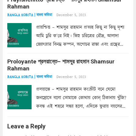
Rahman
অন্তত আমি তো তাই...
Read more
December 5, 2023
BANGLA KOBITA | বাংলা কবিতা
প্রায়শ্চিত্ত – শামসুর রাহমান প্রত্যহ কিছু না কিছু দৃশ্য
আমি চুরি ক’রে নিই। ভিন্ন চরিত্রের রৌদ্র, আলাদা
জ্যোৎস্নার বিনম্র কম্পন, অগোচর রাস্তা এবং গ্রন্থের
অত্যন্ত রহস্যময় লিপি চুরি করে নিই; সিঁড়ির আড়ালে
Proloyante প্রলয়ান্তে– শামসুর রাহমান Shamsur
ছায়াচ্ছন্ন মোহন মিথুন মূর্তি, লোপামুদ্রা ভীষণ বিব্রত
Rahman
শাড়ির...
Read more
December 5, 2023
BANGLA KOBITA | বাংলা কবিতা
প্রলয়ান্তে – শামসুর রাহমান কংক্রীট বনে ঘেমো
জনস্রোতে বলো তোমাকে কোথায় কোন্‌ ঠিকানায় খুঁজি?
কবন্ধ এই শহরে সন্ধ্যা হলো, এদিকে ফুরায় বয়সের
ক্ষীণ পুঁজি। সেই কবে থেকে চলেছে অন্বেষণ। ক্লান্তি
আমার শরীরে সখ্য গড়ে, তোমার গহন ঊর্মিল যৌবন
Leave a Reply
আনে আশ্বন...
Read more