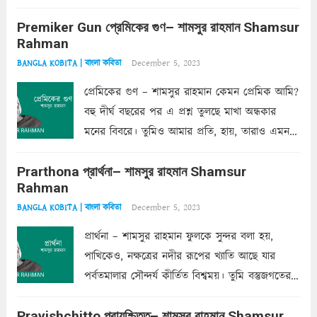
একদা ধ্বনিত এ জীবনে। তোমার চুলের মতো চুল
Premiker Gun প্রেমিকের গুণ– শামসুর রাহমান Shamsur
কোথাও কি এরকম ছায়া দেয় ক্লান্তির প্রহরে? মুছে
Rahman
ফেলে...
Read more
December 5, 2023
BANGLA KOBITA | বাংলা কবিতা
প্রেমিকের গুণ – শামসুর রাহমান কেমন প্রেমিক আমি?
বহু দীর্ঘ বছরের পর এ প্রশ্ন তুলছে মাখা অন্ধকার
মনের বিবরে। তুমিও আমার প্রতি, হায়, তারাও এমন
ক’রে আজকাল মাঝে-মাঝে, মনে হয়, প্রশ্নের উত্তর
Prarthona প্রার্থনা– শামসুর রাহমান Shamsur
একান্ত জরুরি- নইলে একটি দেয়াল নিমেষেই ভীষণ
Rahman
দাঁড়িয়ে...
Read more
December 5, 2023
BANGLA KOBITA | বাংলা কবিতা
প্রার্থনা – শামসুর রাহমান ফুলকে সুন্দর বলা হয়,
পাখিকেও, নক্ষত্রের নদীর রূপের খ্যাতি আছে যার
পর্বতমালার সৌন্দর্য কীর্তিত বিশ্বময়। তুমি বস্তুজগতের
অন্তর্গত, প্রকৃতির ঘনিষ্ঠ প্রতিবেশিনী, কিন্তু তোমার এবং
Prayishchitto প্রায়শ্চিত্ত– শামসুর রাহমান Shamsur
তার সুষমায় পার্থক্য অনেক। তোমাকে সুন্দরী বলা চলে,