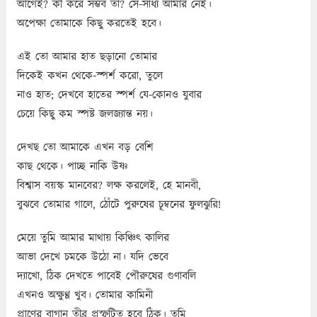
আগেই? কী করে সম্ভব তা? সে-সাধ্য আমার নেই।
অপেক্ষা তোমাকে কিছু করতেই হবে।
এই তো আমার হাত ছড়ানো তোমার
দিকেই কখন থেকে-স্পর্শ করো, তুলে
নাও হাত; দেখবে হাতের স্পর্শ যে-কোনও যুবার
চেয়ে কিছু কম স্পষ্ট জলজ্যান্ত নয়।
দেখছ তো আমাকে এখন বড় বেশি
কাছ থেকে। পাচ্ছ নাকি উষ্ণ
বিশ্বাস বয়স্ক মানবের? লক্ষ করলেই, হে মানবী,
বুঝবে তোমার গালে, ঠোঁটে পুরুষের চূম্বনের ফুলঝুরি!
মেয়ে তুমি আমার মাথায় কিঞ্চিৎ কালির
আভা দেখে চমকে উঠো না। যদি ভেবে
দ্যাখো, ঠিক দেখতে পাবেই পৌরুষের গুণাবলি
এখনও অক্ষুণ্ণ খুব। তোমার কামিনী
প্রাণের বাগান তীব্র প্রস্ফুটিত হবে ঠিক। তুমি