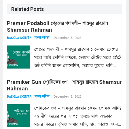
Related Posts
Premer Podaboli প্রেমের পদাবলী– শামসুর রাহমান
Shamsur Rahman
December 5, 2023
BANGLA KOBITA | বাংলা কবিতা
প্রেমের পদাবলী – শামসুর রাহমান ১ তোমার চোখের
মতো আমি দেখিনি কখনো, তোমার ঠোঁটের মতো ঠোঁটে
ওষ্ঠ করিনি স্থাপন কোনোদিন, তোমার বুকের পাখি
একদা ধ্বনিত এ জীবনে। তোমার চুলের মতো চুল
Premiker Gun প্রেমিকের গুণ– শামসুর রাহমান Shamsur
কোথাও কি এরকম ছায়া দেয় ক্লান্তির প্রহরে? মুছে
Rahman
ফেলে...
Read more
December 5, 2023
BANGLA KOBITA | বাংলা কবিতা
প্রেমিকের গুণ – শামসুর রাহমান কেমন প্রেমিক আমি?
বহু দীর্ঘ বছরের পর এ প্রশ্ন তুলছে মাখা অন্ধকার
মনের বিবরে। তুমিও আমার প্রতি, হায়, তারাও এমন