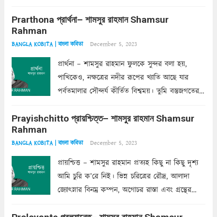
ক’রে আজকাল মাঝে-মাঝে, মনে হয়, প্রশ্নের উত্তর
Prarthona প্রার্থনা– শামসুর রাহমান Shamsur
একান্ত জরুরি- নইলে একটি দেয়াল নিমেষেই ভীষণ
Rahman
দাঁড়িয়ে...
Read more
December 5, 2023
BANGLA KOBITA | বাংলা কবিতা
প্রার্থনা – শামসুর রাহমান ফুলকে সুন্দর বলা হয়,
পাখিকেও, নক্ষত্রের নদীর রূপের খ্যাতি আছে যার
পর্বতমালার সৌন্দর্য কীর্তিত বিশ্বময়। তুমি বস্তুজগতের
অন্তর্গত, প্রকৃতির ঘনিষ্ঠ প্রতিবেশিনী, কিন্তু তোমার এবং
Prayishchitto প্রায়শ্চিত্ত– শামসুর রাহমান Shamsur
তার সুষমায় পার্থক্য অনেক। তোমাকে সুন্দরী বলা চলে,
Rahman
অন্তত আমি তো তাই...
Read more
December 5, 2023
BANGLA KOBITA | বাংলা কবিতা
প্রায়শ্চিত্ত – শামসুর রাহমান প্রত্যহ কিছু না কিছু দৃশ্য
আমি চুরি ক’রে নিই। ভিন্ন চরিত্রের রৌদ্র, আলাদা
জ্যোৎস্নার বিনম্র কম্পন, অগোচর রাস্তা এবং গ্রন্থের
অত্যন্ত রহস্যময় লিপি চুরি করে নিই; সিঁড়ির আড়ালে