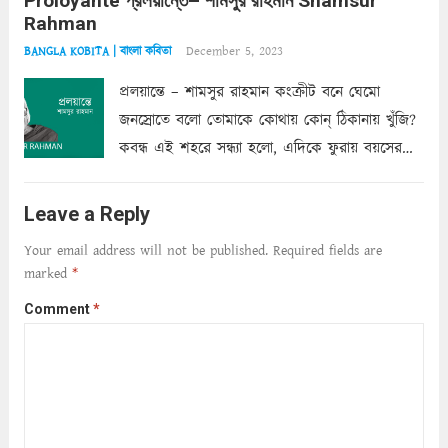
Proloyante প্রলয়ান্তে– শামসুর রাহমান Shamsur
ছায়াচ্ছন্ন মোহন মিথুন মূর্তি, লোপামুদ্রা ভীষণ বিব্রত
Rahman
শাড়ির...
Read more
December 5, 2023
BANGLA KOBITA | বাংলা কবিতা
প্রলয়ান্তে – শামসুর রাহমান কংক্রীট বনে ঘেমো
জনস্রোতে বলো তোমাকে কোথায় কোন্‌ ঠিকানায় খুঁজি?
কবন্ধ এই শহরে সন্ধ্যা হলো, এদিকে ফুরায় বয়সের
ক্ষীণ পুঁজি। সেই কবে থেকে চলেছে অন্বেষণ। ক্লান্তি
আমার শরীরে সখ্য গড়ে, তোমার গহন ঊর্মিল যৌবন
Leave a Reply
আনে আশ্বন...
Read more
Your email address will not be published.
Required fields are
marked
*
Comment
*