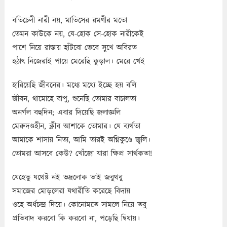
বতিচেলী নারী নয়, মাতিসের রমণীর মতো
তেমন কাউকে নয়, যে-হোক সে-হোক নারীকেই
পাশে নিয়ে রাস্তায় হাঁটবো ভেবে সুখে অবিরত
হঠাৎ নিজেরাই পায়ে মেরেছি কুড়াল। মেরে খেই
হারিয়েছি জীবনের। মধ্যে মধ্যে ইচ্ছে হয় বলি
জীবন, থামোহে বাপু, শুনেছি তোমার বাচালতা
অনর্গল বহুদিন; এবার দিয়েছি জলাজ্ঞলি
মেরুদণ্ডহীন, ক্লীব আশাকে তোমার। যে ব্যর্থতা
আমাকে শাসায় নিত্য, আমি তারই অগ্নিকুণ্ডে জ্বলি।
তোমরা আসবে কেউ? খোঁজো যারা ক্ষিপ্র সার্থকতা!
যেহেতু যথেষ্ট নই ভদ্রলোক তাই জবুথবু
সমাজের মোড়লেরা যথারীতি করেছে বিদায়
ওহে অর্ধচন্দ্র দিয়ে। কোনোমতে সামলে নিয়ে তবু
প্রতিবাদ করবো কি করবো না, পড়েছি দ্বিধায়।