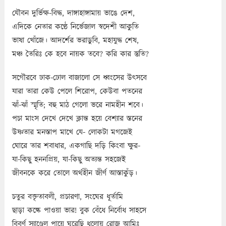
যৌবন দুর্ভিক্ষ-বিদ্ধ, দাঙ্গাহাঙ্গামায় ভাঙে দেশ,
এদিকে নেতার কণ্ঠে নির্ভেজাল স্বদেশী আকুতি
ভাষা খোঁজে। আদর্শের ভরাডুবি, মহাযুদ্ধ শেষ,
মঞ্চ তৈরিঃ কে হবে নায়ক তবে? করি কার স্তুতি?
সগৌরবে ঢাক-ঢোল বাজালো সে ধ্বংসের উৎসবে
যারা তারা কেউ পেলে শিরোপ, কেউবা পতনের
ঝাঁ-ঝাঁ স্মৃতি; বহু মাঠ গেলো ভরে নামহীন শবে।
পচা মাংস দেখে দেখে ক্লান্ত হয়ে বেশ্যার স্তনের
উষ্ণতার মনস্তাপ মাখে যে- লোকটা মগজেই
ঘোরে তার শবাধার, একগাছি দড়ি কিংবা ক্ষুর-
যা-কিছু হননপ্রিয়, যা-কিছু অত্যন্ত সহজেই
জীবনকে করে তোলে অর্থহীন জীর্ণ আস্তাকুঁড়।
চতুর বক্তৃতাবলী, প্রচারণা, সংঘের ধূর্তামি
ছাড়া কল্কে পাওয়া ভার! বুক বেঁধে নির্বোধ সাহসে
বিবর্ণ স্যাণ্ডেল পায়ে ঘুরেছি ধুলোয় রোজ আমিঃ