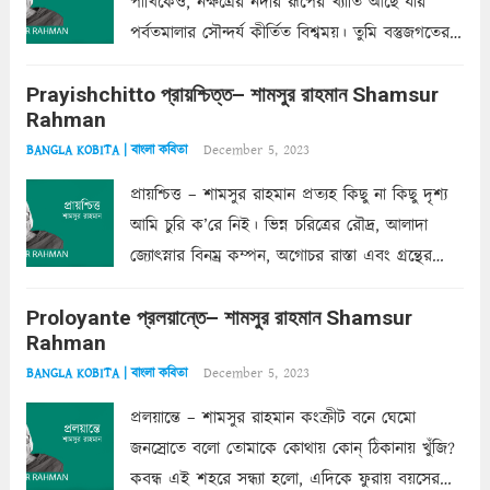
পাখিকেও, নক্ষত্রের নদীর রূপের খ্যাতি আছে যার
পর্বতমালার সৌন্দর্য কীর্তিত বিশ্বময়। তুমি বস্তুজগতের
অন্তর্গত, প্রকৃতির ঘনিষ্ঠ প্রতিবেশিনী, কিন্তু তোমার এবং
Prayishchitto প্রায়শ্চিত্ত– শামসুর রাহমান Shamsur
তার সুষমায় পার্থক্য অনেক। তোমাকে সুন্দরী বলা চলে,
Rahman
অন্তত আমি তো তাই...
Read more
December 5, 2023
BANGLA KOBITA | বাংলা কবিতা
প্রায়শ্চিত্ত – শামসুর রাহমান প্রত্যহ কিছু না কিছু দৃশ্য
আমি চুরি ক’রে নিই। ভিন্ন চরিত্রের রৌদ্র, আলাদা
জ্যোৎস্নার বিনম্র কম্পন, অগোচর রাস্তা এবং গ্রন্থের
অত্যন্ত রহস্যময় লিপি চুরি করে নিই; সিঁড়ির আড়ালে
Proloyante প্রলয়ান্তে– শামসুর রাহমান Shamsur
ছায়াচ্ছন্ন মোহন মিথুন মূর্তি, লোপামুদ্রা ভীষণ বিব্রত
Rahman
শাড়ির...
Read more
December 5, 2023
BANGLA KOBITA | বাংলা কবিতা
প্রলয়ান্তে – শামসুর রাহমান কংক্রীট বনে ঘেমো
জনস্রোতে বলো তোমাকে কোথায় কোন্‌ ঠিকানায় খুঁজি?
কবন্ধ এই শহরে সন্ধ্যা হলো, এদিকে ফুরায় বয়সের