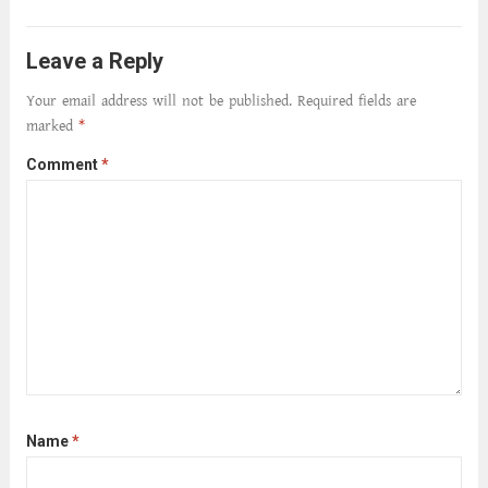
ক্ষীণ পুঁজি। সেই কবে থেকে চলেছে অন্বেষণ। ক্লান্তি
আমার শরীরে সখ্য গড়ে, তোমার গহন ঊর্মিল যৌবন
Leave a Reply
আনে আশ্বন...
Read more
Your email address will not be published.
Required fields are
marked
*
Comment
*
Name
*