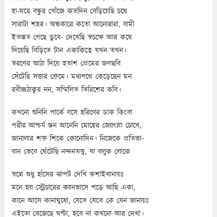
হা-ঘরে বন্ধুর খোঁজে কতদিন বেড়িয়েছি চষে
সারাটা শহর। অন্ধকারে কতো আনোরারা, বামী
ইতস্তত গেছে ডুবে- দেখেছি স্বচক্ষে আর কষে
দিয়েছি বিড়িতে টান একাকিত্বে যখন তখন।
স্বরণের আঠা দিয়ে হতাশ প্রেমের জলছবি
সেঁটেছি সত্তার ফ্রেমে। মধ্যপথে কেড়েছেন মন
রবীন্দ্রঠাকুর নন, সম্মিলিত তিরিশের কবি।
কখনো শুনিনি পার্কে বসে হরিণের ডাক কিংবা
পরীর আশ্চর্য স্তন আনেনি মোহের জ্যোৎস্না চোখে,
জানালার শক্ত শিকে কোনোদিন। নিজেকে প্রতিভা-
বান ভেবে ঘেঁটেছি নন্দনতত্ত্ব, যা বলুক লোকে
স্বপ্নে শুধু হাঁসের ঝাপট দেখি কশাইখানায়ঃ
মনে হয় স্ট্রেচারের ক্যানভাসে পড়ে আছি একা,
কানে আসে কানাঘুষো, যেতে যেতে কে যেন জানায়ঃ
এইতো বেজেছে ঘণ্টা, হবে না কখনো আর দেখা।