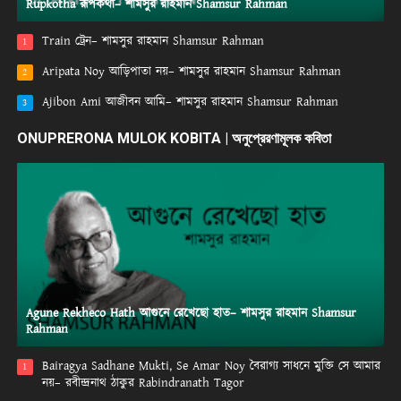
Rupkotha রূপকথা– শামসুর রাহমান Shamsur Rahman
Train ট্রেন– শামসুর রাহমান Shamsur Rahman
1
Aripata Noy আড়িপাতা নয়– শামসুর রাহমান Shamsur Rahman
2
Ajibon Ami আজীবন আমি– শামসুর রাহমান Shamsur Rahman
3
ONUPRERONA MULOK KOBITA | অনুপ্রেরণামূলক কবিতা
Agune Rekheco Hath আগুনে রেখেছো হাত– শামসুর রাহমান Shamsur
Rahman
Bairagya Sadhane Mukti, Se Amar Noy বৈরাগ্য সাধনে মুক্তি সে আমার
1
নয়– রবীন্দ্রনাথ ঠাকুর Rabindranath Tagor