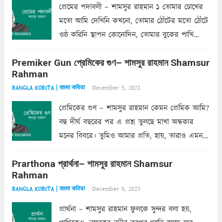
প্রেমের পদাবলী – শামসুর রাহমান ১ তোমার চোখের
মতো আমি দেখিনি কখনো, তোমার ঠোঁটের মতো ঠোঁটে
ওষ্ঠ করিনি স্থাপন কোনোদিন, তোমার বুকের পাখি
একদা ধ্বনিত এ জীবনে। তোমার চুলের মতো চুল
Premiker Gun প্রেমিকের গুণ– শামসুর রাহমান Shamsur
কোথাও কি এরকম ছায়া দেয় ক্লান্তির প্রহরে? মুছে
Rahman
ফেলে...
Read more
December 5, 2023
BANGLA KOBITA | বাংলা কবিতা
প্রেমিকের গুণ – শামসুর রাহমান কেমন প্রেমিক আমি?
বহু দীর্ঘ বছরের পর এ প্রশ্ন তুলছে মাখা অন্ধকার
মনের বিবরে। তুমিও আমার প্রতি, হায়, তারাও এমন
ক’রে আজকাল মাঝে-মাঝে, মনে হয়, প্রশ্নের উত্তর
Prarthona প্রার্থনা– শামসুর রাহমান Shamsur
একান্ত জরুরি- নইলে একটি দেয়াল নিমেষেই ভীষণ
Rahman
দাঁড়িয়ে...
Read more
December 5, 2023
BANGLA KOBITA | বাংলা কবিতা
প্রার্থনা – শামসুর রাহমান ফুলকে সুন্দর বলা হয়,