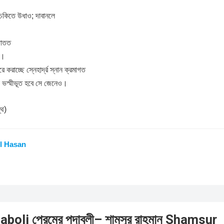
 চকিতে উধাও; দাবানলে
পাতত
য়।
ে করাচ্ছে স্নেহার্দ্র স্নান ক্রমাগত
ে ভস্মীভূত হবে সে জেনেও।
্থ)
l Hasan
oli প্রেমের পদাবলী– শামসুর রাহমান Shamsur