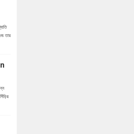
্যাতি
এবং তার
an
ন্ন
সিঁড়ির