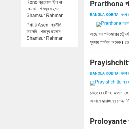
Prarthona প্
Kono প্রত্যাশা ছিল না
কোনো– শামসুর রাহমান
BANGLA KOBITA | বাংলা ক
Shamsur Rahman
Prititi Aseni প্রতীতি
আসেনি– শামসুর রাহমান
আছে যার পর্বতমালার সৌন্দর্
Shamsur Rahman
সুষমায় পার্থক্য অনেক। তো
Prayishchitt
BANGLA KOBITA | বাংলা ক
চরিত্রের রৌদ্র, আলাদা জ্য
আড়ালে ছায়াচ্ছন্ন মোহন মিথু
Proloyante প