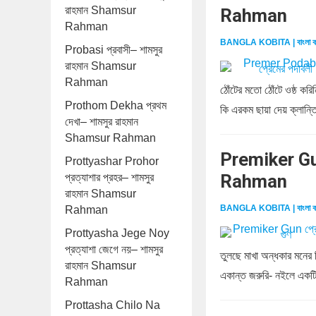
রাহমান Shamsur
Rahman
Rahman
BANGLA KOBITA | বাংলা ক
Probasi প্রবাসী– শামসুর
রাহমান Shamsur
Rahman
ঠোঁটের মতো ঠোঁটে ওষ্ঠ ক
Prothom Dekha প্রথম
কি এরকম ছায়া দেয় ক্লান্ত
দেখা– শামসুর রাহমান
Shamsur Rahman
Premiker Gun
Prottyashar Prohor
Rahman
প্রত্যাশার প্রহর– শামসুর
রাহমান Shamsur
BANGLA KOBITA | বাংলা ক
Rahman
Prottyasha Jege Noy
প্রত্যাশা জেগে নয়– শামসুর
তুলছে মাখা অন্ধকার মনের
রাহমান Shamsur
একান্ত জরুরি- নইলে একটি
Rahman
Prottasha Chilo Na