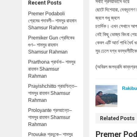
সবাই প্রলয়াভাসে ভয়ে
Recent Posts
ছোটে দিশেহারা, দেবদূতগণ
Premer Podaboli
জ্বলে শুধু জ্বলে
প্রেমের পদাবলী– শামসুর রাহমান
চতর্দিক। এখন সেখানে আ
Shamsur Rahman
নেই কিছু ভোজ্য কিংবা পে
Premiker Gun প্রেমিকের
কেবল এটি আর্ত পাখি ধৈর্য ধর
গুণ– শামসুর রাহমান
সুর ঢেলে দগ্ধ বনস্থলীটিক
Shamsur Rahman
Prarthona প্রার্থনা– শামসুর
(অবিরল জলভ্রমি কাব্যগ্রন
রাহমান Shamsur
Rahman
Prayishchitto প্রায়শ্চিত্ত–
Rakibu
শামসুর রাহমান Shamsur
Rahman
Proloyante প্রলয়ান্তে–
শামসুর রাহমান Shamsur
Related Posts
Rahman
Premer Podab
Provuke প্রভুকে– শামসুর