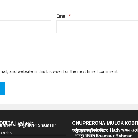
Email
*
il, and website in this browser for the next time I comment.
ITA | ছড়া কবিতা
ONUPRERONA MULOK KOBIT
রূপকথা– শামসুর রাহমান Shamsur
অনুপ্রেরণামূলক কবিতা
Agune Rekheco Hath আগুনে রেখে
শামসুর রাহমান Shamsur Rahman