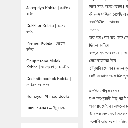
মাঝে-মাঝে বনের ভেতর। ব
Jonopriyo Kobita | জনপ্রিয়
কবিতা
কী রকম সাজিয়ে রেখেছি এ
বনরাজিনীলা। তারপর
Dukkher Kobita | দুঃখের
পরস্পর
কবিতা
হাত ধরে গোল হয়ে নাচে ম
Premer Kobita | প্রেমের
দিতেন কাটিয়ে
কবিতা
বস্তুত স্বপ্নের ঘোরে। আন
ভেবে ছায়াদের নিয়ে
Onuprerona Mulok
Kobita | অনুপ্রেরণামূলক কবিতা
ইন্দ্রিয়বিলাসে মগ্ন হতেন 
কেউ অবসাদে জলে ঢিল ছু
Deshattobodhok Kobita |
দেশাত্মবোধক কবিতা
একদিন গোধূলি বেলায়
Humayun Ahmed Books
যখন অরণ্যচারী কিছু প্রাণী
অকস্মাৎ সেই বন আগুনের 
Himu Series – হিমু সমগ্র
কী বাপক এল নেমে! লতাগুল্
পশুপাখি আগুনের তাপে উবে য