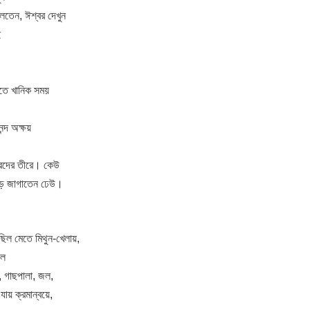
লতেন, ঈশ্বর দেখুন
ই
েতে খানিক সময়
ন্দ অক্ষয়
হ্রদের তীরে। কেউ
ড়ে জাগাতেন ঢেউ।
 ছিল মেতে মিথুন-খেলায়,
ঢল
ম, গাছপালা, জল,
ায় ক্রমান্বয়ে,