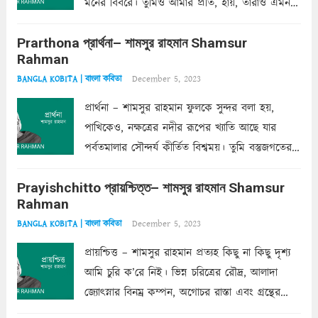
মনের বিবরে। তুমিও আমার প্রতি, হায়, তারাও এমন
ক’রে আজকাল মাঝে-মাঝে, মনে হয়, প্রশ্নের উত্তর
Prarthona প্রার্থনা– শামসুর রাহমান Shamsur
একান্ত জরুরি- নইলে একটি দেয়াল নিমেষেই ভীষণ
Rahman
দাঁড়িয়ে...
Read more
December 5, 2023
BANGLA KOBITA | বাংলা কবিতা
প্রার্থনা – শামসুর রাহমান ফুলকে সুন্দর বলা হয়,
পাখিকেও, নক্ষত্রের নদীর রূপের খ্যাতি আছে যার
পর্বতমালার সৌন্দর্য কীর্তিত বিশ্বময়। তুমি বস্তুজগতের
অন্তর্গত, প্রকৃতির ঘনিষ্ঠ প্রতিবেশিনী, কিন্তু তোমার এবং
Prayishchitto প্রায়শ্চিত্ত– শামসুর রাহমান Shamsur
তার সুষমায় পার্থক্য অনেক। তোমাকে সুন্দরী বলা চলে,
Rahman
অন্তত আমি তো তাই...
Read more
December 5, 2023
BANGLA KOBITA | বাংলা কবিতা
প্রায়শ্চিত্ত – শামসুর রাহমান প্রত্যহ কিছু না কিছু দৃশ্য
আমি চুরি ক’রে নিই। ভিন্ন চরিত্রের রৌদ্র, আলাদা
জ্যোৎস্নার বিনম্র কম্পন, অগোচর রাস্তা এবং গ্রন্থের
অত্যন্ত রহস্যময় লিপি চুরি করে নিই; সিঁড়ির আড়ালে