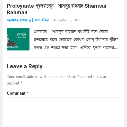
Proloyante প্রলয়ান্তে– শামসুর রাহমান Shamsur
ছায়াচ্ছন্ন মোহন মিথুন মূর্তি, লোপামুদ্রা ভীষণ বিব্রত
Rahman
শাড়ির...
Read more
December 5, 2023
BANGLA KOBITA | বাংলা কবিতা
প্রলয়ান্তে – শামসুর রাহমান কংক্রীট বনে ঘেমো
জনস্রোতে বলো তোমাকে কোথায় কোন্‌ ঠিকানায় খুঁজি?
কবন্ধ এই শহরে সন্ধ্যা হলো, এদিকে ফুরায় বয়সের
ক্ষীণ পুঁজি। সেই কবে থেকে চলেছে অন্বেষণ। ক্লান্তি
আমার শরীরে সখ্য গড়ে, তোমার গহন ঊর্মিল যৌবন
Leave a Reply
আনে আশ্বন...
Read more
Your email address will not be published.
Required fields are
marked
*
Comment
*