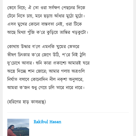
ভেবে নিয়ে; ঐ তো ওরা সর্বক্ষণ পেছনের দিকে
টেনে নিতে চায়, মনে ছড়ায় আঁধার মুঠো মুঠো।
এসব মুখের কোনো বাস্তবতা নেই, ওরা টিকে
আছে মিথ্যা পুঁজি ক’রে কুড়িয়ে ভ্রান্তির খড়কুটো।
কোথায় উদ্ধার ব’লে এমনকি ঘুমের ভেতরে
ভীষণ চিৎকার ক’রে জেগে উঠি, প’রে নিই ঠুলি
দু’চোখে আবার। শুনি কারা প্রকাশ্যে আমারই ঘরে
অস্ত্রে দিচ্ছে শান জোরে; আমার গলায় অত্রগুলি
নির্ঘাত বসাবে কোনোদিন নীল নক্‌শা অনুসারে,
আমরা ক’জন শুধু গেয়ে চলি তারে নারে নারে।
(হরিণের হাড় কাব্যগ্রন্থ)
Rakibul Hasan