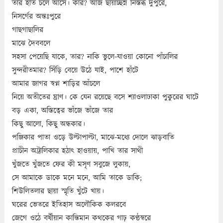
তার হাত চলে আসে। কার? আজ ছায়াচ্ছন্ন নিস্তব্ধ দুপুরে,
নিসর্গের অন্তঃপুরে
গাছগাছালির
মাঝে দৈববলে
সহসা পেয়েছি যাকে, তার? নাকি ভুলে-যাওয়া কোনো পাঁচালির
সুন্দরীতমার? সিঁড়ি বেয়ে উঠে যাই, পাশে হাঁটে
আমার জাগর স্বপ্ন শাড়ির আঁচলে
নিয়ে অতীতের ঘ্রাণ। কে যেন রয়েছে বসে শ্যাওলাঢাকা পুকুরের ঘাটে
বড় একা, অস্তিত্বের ভাঁজে ভাঁজে তার
কিছু আলো, কিছু অন্ধকার।
পঞ্জিকার পাতা ওড়ে উল্টাপাল্টা, মাঝে-মধ্যে দোলে ঝাড়বাতি
প্রাচীন অট্রালিকার হঠাৎ হাওয়ায়, পাখি তার সাথী
খুঁজতে খুঁজতে ফের কী মসৃণ সবুজে লুকায়,
সে আমাকে ডাকে মনে মনে, আমি তাকে ডাকি;
শিউলিতলার ছায়া স্মৃতি খুঁটে খায়।
ঘরের ভেতরে ইতিহাস অলৌকিক কলরবে
জেগে ওঠে বর্ষীয়ান কান্তিমান কথকের গাঢ় কণ্ঠস্বরে