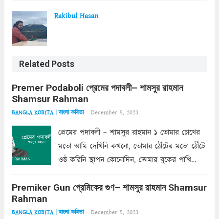
Rakibul Hasan
Related Posts
Premer Podaboli প্রেমের পদাবলী– শামসুর রাহমান
Shamsur Rahman
December 5, 2023
BANGLA KOBITA | বাংলা কবিতা
প্রেমের পদাবলী – শামসুর রাহমান ১ তোমার চোখের
মতো আমি দেখিনি কখনো, তোমার ঠোঁটের মতো ঠোঁটে
ওষ্ঠ করিনি স্থাপন কোনোদিন, তোমার বুকের পাখি
একদা ধ্বনিত এ জীবনে। তোমার চুলের মতো চুল
Premiker Gun প্রেমিকের গুণ– শামসুর রাহমান Shamsur
কোথাও কি এরকম ছায়া দেয় ক্লান্তির প্রহরে? মুছে
Rahman
ফেলে...
Read more
December 5, 2023
BANGLA KOBITA | বাংলা কবিতা