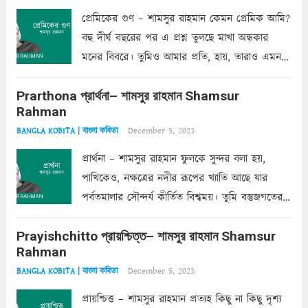
প্রেমিকের গুণ – শামসুর রাহমান কেমন প্রেমিক আমি?
বহু দীর্ঘ বছরের পর এ প্রশ্ন তুলছে মাখা অন্ধকার
মনের বিবরে। তুমিও আমার প্রতি, হায়, তারাও এমন
ক’রে আজকাল মাঝে-মাঝে, মনে হয়, প্রশ্নের উত্তর
Prarthona প্রার্থনা– শামসুর রাহমান Shamsur
একান্ত জরুরি- নইলে একটি দেয়াল নিমেষেই ভীষণ
Rahman
দাঁড়িয়ে...
Read more
December 5, 2023
BANGLA KOBITA | বাংলা কবিতা
প্রার্থনা – শামসুর রাহমান ফুলকে সুন্দর বলা হয়,
পাখিকেও, নক্ষত্রের নদীর রূপের খ্যাতি আছে যার
পর্বতমালার সৌন্দর্য কীর্তিত বিশ্বময়। তুমি বস্তুজগতের
অন্তর্গত, প্রকৃতির ঘনিষ্ঠ প্রতিবেশিনী, কিন্তু তোমার এবং
Prayishchitto প্রায়শ্চিত্ত– শামসুর রাহমান Shamsur
তার সুষমায় পার্থক্য অনেক। তোমাকে সুন্দরী বলা চলে,
Rahman
অন্তত আমি তো তাই...
Read more
December 5, 2023
BANGLA KOBITA | বাংলা কবিতা
প্রায়শ্চিত্ত – শামসুর রাহমান প্রত্যহ কিছু না কিছু দৃশ্য