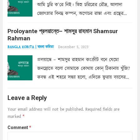
আমি চুরি ক’রে নিই। ভিন্ন চরিত্রের রৌদ্র, আলাদা
জ্যোৎস্নার বিনম্র কম্পন, অগোচর রাস্তা এবং গ্রন্থের
অত্যন্ত রহস্যময় লিপি চুরি করে নিই; সিঁড়ির আড়ালে
Proloyante প্রলয়ান্তে– শামসুর রাহমান Shamsur
ছায়াচ্ছন্ন মোহন মিথুন মূর্তি, লোপামুদ্রা ভীষণ বিব্রত
Rahman
শাড়ির...
Read more
December 5, 2023
BANGLA KOBITA | বাংলা কবিতা
প্রলয়ান্তে – শামসুর রাহমান কংক্রীট বনে ঘেমো
জনস্রোতে বলো তোমাকে কোথায় কোন্‌ ঠিকানায় খুঁজি?
কবন্ধ এই শহরে সন্ধ্যা হলো, এদিকে ফুরায় বয়সের
ক্ষীণ পুঁজি। সেই কবে থেকে চলেছে অন্বেষণ। ক্লান্তি
আমার শরীরে সখ্য গড়ে, তোমার গহন ঊর্মিল যৌবন
Leave a Reply
আনে আশ্বন...
Read more
Your email address will not be published.
Required fields are
marked
*
Comment
*