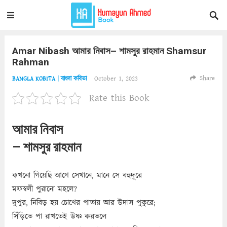
Amar Nibash আমার নিবাস– শামসুর রাহমান Shamsur
Rahman
Share
October 1, 2023
BANGLA KOBITA | বাংলা কবিতা
Rate this Book
আমার নিবাস
– শামসুর রাহমান
কখনো গিয়েছি আগে সেখানে, মানে সে বহুদূরে
মফস্বলী পুরানো মহলে?
দুপুর, নিবিড় হয় চোখের পাতায় আর উদাস পুকুরে;
সিঁড়িতে পা রাখতেই উষ্ণ করতলে