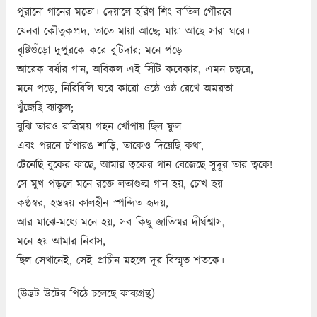
পুরানো গানের মতো। দেয়ালে হরিণ শিং বাতিল গৌরবে
যেনবা কৌতুকপ্রদ, তাতে মায়া আছে; মায়া আছে সারা ঘরে।
বৃষ্টিগুঁড়ো দুপুরকে করে বুটিদার; মনে পড়ে
আরেক বর্ষার গান, অবিকল এই সিঁটি কবেকার, এমন চত্বরে,
মনে পড়ে, নিরিবিলি ঘরে কারো ওষ্ঠে ওষ্ঠ রেখে অমরতা
খুঁজেছি ব্যাকুল;
বুঝি তারও রাত্রিময় গহন খোঁপায় ছিল ফুল
এবং পরনে চাঁপারঙ শাড়ি, তাকেও দিয়েছি কথা,
টেনেছি বুকের কাছে, আমার ত্বকের গান বেজেছে সুদূর তার ত্বকে!
সে মুখ পড়লে মনে রক্তে লতাগুল্ম গান হয়, চোখ হয়
কণ্ঠস্বর, হস্তদ্বয় কালহীন স্পন্দিত হৃদয়,
আর মাঝে-মধ্যে মনে হয়, সব কিছু জাতিষ্মর দীর্ঘশ্বাস,
মনে হয় আমার নিবাস,
ছিল সেখানেই, সেই প্রাচীন মহলে দূর বিস্মৃত শতকে।
(উদ্ভট উটের পিঠে চলেছে কাব্যগ্রন্থ)