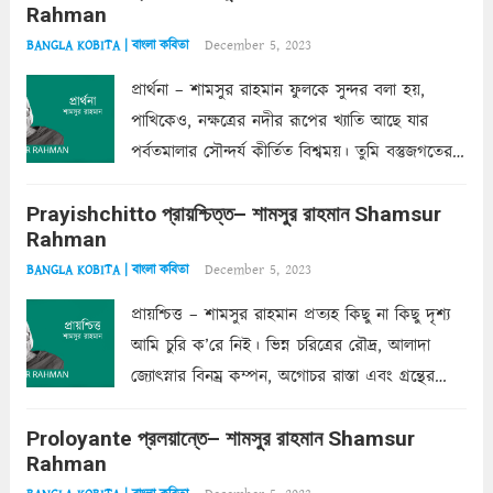
Rahman
দাঁড়িয়ে...
Read more
December 5, 2023
BANGLA KOBITA | বাংলা কবিতা
প্রার্থনা – শামসুর রাহমান ফুলকে সুন্দর বলা হয়,
পাখিকেও, নক্ষত্রের নদীর রূপের খ্যাতি আছে যার
পর্বতমালার সৌন্দর্য কীর্তিত বিশ্বময়। তুমি বস্তুজগতের
অন্তর্গত, প্রকৃতির ঘনিষ্ঠ প্রতিবেশিনী, কিন্তু তোমার এবং
Prayishchitto প্রায়শ্চিত্ত– শামসুর রাহমান Shamsur
তার সুষমায় পার্থক্য অনেক। তোমাকে সুন্দরী বলা চলে,
Rahman
অন্তত আমি তো তাই...
Read more
December 5, 2023
BANGLA KOBITA | বাংলা কবিতা
প্রায়শ্চিত্ত – শামসুর রাহমান প্রত্যহ কিছু না কিছু দৃশ্য
আমি চুরি ক’রে নিই। ভিন্ন চরিত্রের রৌদ্র, আলাদা
জ্যোৎস্নার বিনম্র কম্পন, অগোচর রাস্তা এবং গ্রন্থের
অত্যন্ত রহস্যময় লিপি চুরি করে নিই; সিঁড়ির আড়ালে
Proloyante প্রলয়ান্তে– শামসুর রাহমান Shamsur
ছায়াচ্ছন্ন মোহন মিথুন মূর্তি, লোপামুদ্রা ভীষণ বিব্রত
Rahman
শাড়ির...
Read more