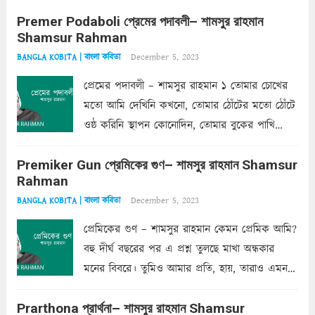
Premer Podaboli প্রেমের পদাবলী– শামসুর রাহমান
Shamsur Rahman
December 5, 2023
BANGLA KOBITA | বাংলা কবিতা
প্রেমের পদাবলী – শামসুর রাহমান ১ তোমার চোখের
মতো আমি দেখিনি কখনো, তোমার ঠোঁটের মতো ঠোঁটে
ওষ্ঠ করিনি স্থাপন কোনোদিন, তোমার বুকের পাখি
একদা ধ্বনিত এ জীবনে। তোমার চুলের মতো চুল
Premiker Gun প্রেমিকের গুণ– শামসুর রাহমান Shamsur
কোথাও কি এরকম ছায়া দেয় ক্লান্তির প্রহরে? মুছে
Rahman
ফেলে...
Read more
December 5, 2023
BANGLA KOBITA | বাংলা কবিতা
প্রেমিকের গুণ – শামসুর রাহমান কেমন প্রেমিক আমি?
বহু দীর্ঘ বছরের পর এ প্রশ্ন তুলছে মাখা অন্ধকার
মনের বিবরে। তুমিও আমার প্রতি, হায়, তারাও এমন
ক’রে আজকাল মাঝে-মাঝে, মনে হয়, প্রশ্নের উত্তর
Prarthona প্রার্থনা– শামসুর রাহমান Shamsur
একান্ত জরুরি- নইলে একটি দেয়াল নিমেষেই ভীষণ