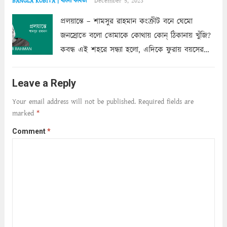
December 5, 2023
BANGLA KOBITA | বাংলা কবিতা
প্রলয়ান্তে – শামসুর রাহমান কংক্রীট বনে ঘেমো
জনস্রোতে বলো তোমাকে কোথায় কোন্‌ ঠিকানায় খুঁজি?
কবন্ধ এই শহরে সন্ধ্যা হলো, এদিকে ফুরায় বয়সের
ক্ষীণ পুঁজি। সেই কবে থেকে চলেছে অন্বেষণ। ক্লান্তি
আমার শরীরে সখ্য গড়ে, তোমার গহন ঊর্মিল যৌবন
Leave a Reply
আনে আশ্বন...
Read more
Your email address will not be published.
Required fields are
marked
*
Comment
*