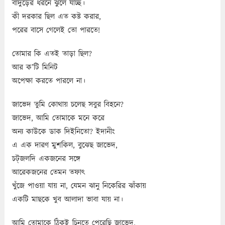
বাদুড়ের ধরনে ঝুলে যাচ্ছ।
কী দরকার ছিল এত কষ্ট করার,
পরের বাসে গেলেই তো পারতে!
তোমার কি এতই তাড়া ছিল?
আর ক’টি মিনিট
অপেক্ষা করতে পারলে না।
জাভেদ তুমি কোথায় চলেছ সবুর বিহনে?
জাভেদ, আমি তোমাকে মনে করে
অন্য কাউকে ডাক দিইনিতো? ইদানীং
এ এক দারণ মুশকিল, বুঝেছ জাভেদ,
চট্‌জলদি একজনের সঙ্গে
আরেকজনের তেমন তফাৎ
খুঁজে পাওয়া যায় না, যেমন ঝানু নিকেরির ঝাঁকায়
একটি মাছকে খুব আলাদা ভাবা যায় না।
আমি তোমাকে ঠিকই চিনতে পেরেছি জাভেদ,