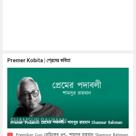
Premer Kobita | প্রেমের কবিতা
Premer Podaboli প্রেমের পদাবলী– শামসুর রাহমান Shamsur Rahman
Premiker Gun প্রেমিকের গুণ– শামসুর রাহমান Shamsur Rahman
1