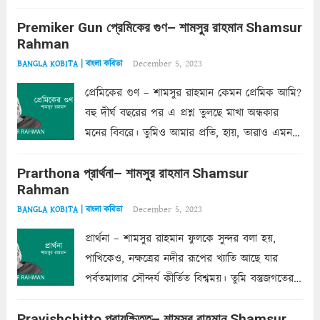
একদা ধ্বনিত এ জীবনে। তোমার চুলের মতো চুল
Premiker Gun প্রেমিকের গুণ– শামসুর রাহমান Shamsur
কোথাও কি এরকম ছায়া দেয় ক্লান্তির প্রহরে? মুছে
Rahman
ফেলে...
Read more
December 5, 2023
BANGLA KOBITA | বাংলা কবিতা
প্রেমিকের গুণ – শামসুর রাহমান কেমন প্রেমিক আমি?
বহু দীর্ঘ বছরের পর এ প্রশ্ন তুলছে মাখা অন্ধকার
মনের বিবরে। তুমিও আমার প্রতি, হায়, তারাও এমন
ক’রে আজকাল মাঝে-মাঝে, মনে হয়, প্রশ্নের উত্তর
Prarthona প্রার্থনা– শামসুর রাহমান Shamsur
একান্ত জরুরি- নইলে একটি দেয়াল নিমেষেই ভীষণ
Rahman
দাঁড়িয়ে...
Read more
December 5, 2023
BANGLA KOBITA | বাংলা কবিতা
প্রার্থনা – শামসুর রাহমান ফুলকে সুন্দর বলা হয়,
পাখিকেও, নক্ষত্রের নদীর রূপের খ্যাতি আছে যার
পর্বতমালার সৌন্দর্য কীর্তিত বিশ্বময়। তুমি বস্তুজগতের
অন্তর্গত, প্রকৃতির ঘনিষ্ঠ প্রতিবেশিনী, কিন্তু তোমার এবং
Prayishchitto প্রায়শ্চিত্ত– শামসুর রাহমান Shamsur
তার সুষমায় পার্থক্য অনেক। তোমাকে সুন্দরী বলা চলে,