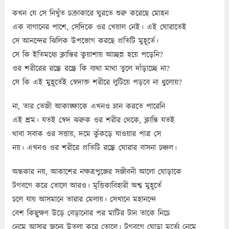
কখন যে সে নিখুঁত চক্রাকারে ঘুরতে শুরু করেছে মোহন
এক বাগানের পাশে, সেদিকে ওর খেয়াল নেই। এই ঘোরাতেই
সে আনন্দের ঝিলিক উপভোগ করছে প্রতিটি মুহূর্তে।
সে কি ইতিমধ্যে ক্লান্তির কুয়াশায় আচ্ছন্ন হয়ে পড়েনি?
ওর শরীরের রন্ধ্রে রন্ধ্রে কি ব্যথা মাথা তুলে দাঁড়াচ্ছে না?
সে কি এই মুহূর্তেই স্বেদাক্ত শরীরে লুটিয়ে পড়বে না ধুলোয়?
না, তার তেজী আকাঙ্ক্ষাকে এখনও ম্লান করতে পারেনি
এই শ্রম। যতই স্বেদ ঝরুক ওর শরীর থেকে, ক্লান্তি যতই
থাবা সবাক ওর সত্তায়, দমে কুঁকড়ে যাওয়ার পাত্র সে
নয়। এখনও ওর শরীরে প্রতিটি রন্ধ্রে ঘোরার বাসনা চঞ্চল।
অন্ধকার নয়, আকাশের নক্ষত্রপুঞ্জের সঞ্জীবনী আলো ঘোড়াকে
টগবগে করে তোলে আরও। মৃত্তিকাবিহারী অশ্ব মুহূর্তে
চলে যায় আসমানে তারার মেলায়। সেখানে মহানন্দে
বেশ কিছুক্ষণ উড়ে বেড়ানোর পর মাটির টান তাকে নিচে
নেমে আসার জন্যে উতলা করে তোলে। টগবগে ঘোড়া মর্ত্যে নেমে