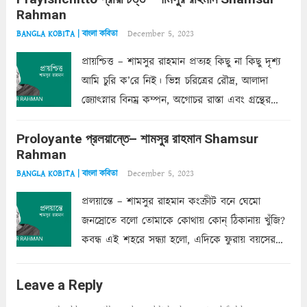
Rahman
অন্তত আমি তো তাই...
Read more
December 5, 2023
BANGLA KOBITA | বাংলা কবিতা
প্রায়শ্চিত্ত – শামসুর রাহমান প্রত্যহ কিছু না কিছু দৃশ্য
আমি চুরি ক’রে নিই। ভিন্ন চরিত্রের রৌদ্র, আলাদা
জ্যোৎস্নার বিনম্র কম্পন, অগোচর রাস্তা এবং গ্রন্থের
অত্যন্ত রহস্যময় লিপি চুরি করে নিই; সিঁড়ির আড়ালে
Proloyante প্রলয়ান্তে– শামসুর রাহমান Shamsur
ছায়াচ্ছন্ন মোহন মিথুন মূর্তি, লোপামুদ্রা ভীষণ বিব্রত
Rahman
শাড়ির...
Read more
December 5, 2023
BANGLA KOBITA | বাংলা কবিতা
প্রলয়ান্তে – শামসুর রাহমান কংক্রীট বনে ঘেমো
জনস্রোতে বলো তোমাকে কোথায় কোন্‌ ঠিকানায় খুঁজি?
কবন্ধ এই শহরে সন্ধ্যা হলো, এদিকে ফুরায় বয়সের
ক্ষীণ পুঁজি। সেই কবে থেকে চলেছে অন্বেষণ। ক্লান্তি
আমার শরীরে সখ্য গড়ে, তোমার গহন ঊর্মিল যৌবন
Leave a Reply
আনে আশ্বন...
Read more