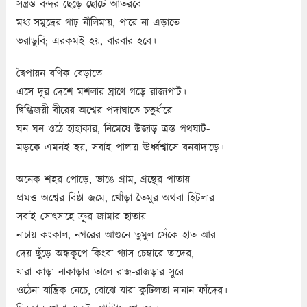
সন্ত্রস্ত বন্দর ছেড়ে ছোটে আর্তরবে
মধ্য-সমুদ্রের গাঢ় নীলিমায়, পারে না এড়াতে
ভরাডুবি; এরকমই হয়, বারবার হবে।
দ্বৈপায়ন বণিক বেড়াতে
এসে দূর দেশে মশলার ঘ্রাণে গড়ে রাজ্যপাট।
দ্বিগ্ধিজয়ী বীরের অশ্বের পদাঘাতে চতুর্ধারে
ঘন ঘন ওঠে হাহাকার, নিমেষে উজাড় ত্রস্ত পথঘাট-
মড়কে এমনই হয়, সবাই পালায় ঊর্ধ্বশ্বাসে বনবাদাড়ে।
অনেক শহর পোড়ে, ভাঙে গ্রাম, গ্রন্থের পাতায়
প্রমত্ত অশ্বের বিষ্ঠা জমে, খোঁড়া তৈমুর অথবা হিটলার
সবাই সোৎসাহে ক্রূর জামার হাতায়
নাচায় কংকাল, নগরের আগুনে তুমুল সেঁকে হাত আর
দেয় ছুঁড়ে অন্ধকূপে কিংবা গ্যাস চেম্বারে তাদের,
যারা কাড়া নাকাড়ার তালে রাজ-রাজড়ার সুরে
ওঠেনা যান্ত্রিক নেচে, বোঝে যারা কুটিলতা নানান ফাঁদের।