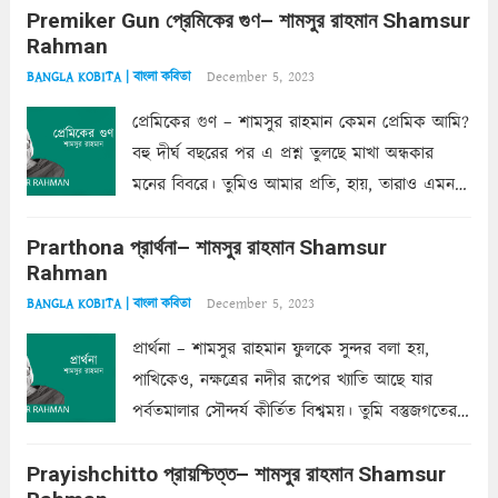
Premiker Gun প্রেমিকের গুণ– শামসুর রাহমান Shamsur
কোথাও কি এরকম ছায়া দেয় ক্লান্তির প্রহরে? মুছে
Rahman
ফেলে...
Read more
December 5, 2023
BANGLA KOBITA | বাংলা কবিতা
প্রেমিকের গুণ – শামসুর রাহমান কেমন প্রেমিক আমি?
বহু দীর্ঘ বছরের পর এ প্রশ্ন তুলছে মাখা অন্ধকার
মনের বিবরে। তুমিও আমার প্রতি, হায়, তারাও এমন
ক’রে আজকাল মাঝে-মাঝে, মনে হয়, প্রশ্নের উত্তর
Prarthona প্রার্থনা– শামসুর রাহমান Shamsur
একান্ত জরুরি- নইলে একটি দেয়াল নিমেষেই ভীষণ
Rahman
দাঁড়িয়ে...
Read more
December 5, 2023
BANGLA KOBITA | বাংলা কবিতা
প্রার্থনা – শামসুর রাহমান ফুলকে সুন্দর বলা হয়,
পাখিকেও, নক্ষত্রের নদীর রূপের খ্যাতি আছে যার
পর্বতমালার সৌন্দর্য কীর্তিত বিশ্বময়। তুমি বস্তুজগতের
অন্তর্গত, প্রকৃতির ঘনিষ্ঠ প্রতিবেশিনী, কিন্তু তোমার এবং
Prayishchitto প্রায়শ্চিত্ত– শামসুর রাহমান Shamsur
তার সুষমায় পার্থক্য অনেক। তোমাকে সুন্দরী বলা চলে,