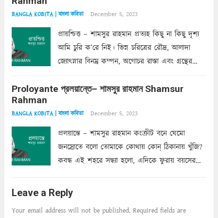
Rahman
অন্তত আমি তো তাই...
Read more
December 5, 2023
BANGLA KOBITA | বাংলা কবিতা
প্রায়শ্চিত্ত – শামসুর রাহমান প্রত্যহ কিছু না কিছু দৃশ্য
আমি চুরি ক’রে নিই। ভিন্ন চরিত্রের রৌদ্র, আলাদা
জ্যোৎস্নার বিনম্র কম্পন, অগোচর রাস্তা এবং গ্রন্থের
অত্যন্ত রহস্যময় লিপি চুরি করে নিই; সিঁড়ির আড়ালে
Proloyante প্রলয়ান্তে– শামসুর রাহমান Shamsur
ছায়াচ্ছন্ন মোহন মিথুন মূর্তি, লোপামুদ্রা ভীষণ বিব্রত
Rahman
শাড়ির...
Read more
December 5, 2023
BANGLA KOBITA | বাংলা কবিতা
প্রলয়ান্তে – শামসুর রাহমান কংক্রীট বনে ঘেমো
জনস্রোতে বলো তোমাকে কোথায় কোন্‌ ঠিকানায় খুঁজি?
কবন্ধ এই শহরে সন্ধ্যা হলো, এদিকে ফুরায় বয়সের
ক্ষীণ পুঁজি। সেই কবে থেকে চলেছে অন্বেষণ। ক্লান্তি
আমার শরীরে সখ্য গড়ে, তোমার গহন ঊর্মিল যৌবন
Leave a Reply
আনে আশ্বন...
Read more
Your email address will not be published.
Required fields are