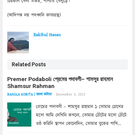
চিরকাল খেলা একই, পাল্টায় খেলুড়ে।
(আদিগন্ত নগ্ন পদধ্বনি কাব্যগ্রন্থ)
Rakibul Hasan
Related Posts
Premer Podaboli প্রেমের পদাবলী– শামসুর রাহমান
Shamsur Rahman
December 5, 2023
BANGLA KOBITA | বাংলা কবিতা
প্রেমের পদাবলী – শামসুর রাহমান ১ তোমার চোখের
মতো আমি দেখিনি কখনো, তোমার ঠোঁটের মতো ঠোঁটে
ওষ্ঠ করিনি স্থাপন কোনোদিন, তোমার বুকের পাখি
একদা ধ্বনিত এ জীবনে। তোমার চুলের মতো চুল