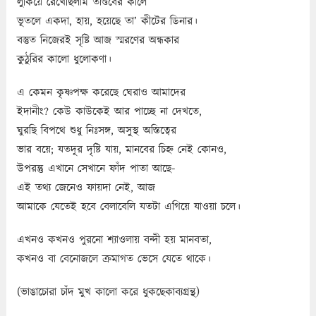
লুকিয়ে রেখেছিলাম তাণ্ডবের কালে
ভূতলে একদা, হায়, হয়েছে তা’ কীটের ডিনার।
বস্তুত নিজেরই সৃষ্টি আজ স্মরণের অন্ধকার
কুঠুরির কালো ধুলোকণা।
এ কেমন কৃষ্ণপক্ষ করেছে ঘেরাও আমাদের
ইদানীং? কেউ কাউকেই আর পাচ্ছে না দেখতে,
ঘুরছি বিপথে শুধু নিঃসঙ্গ, অসুস্থ অস্তিত্বের
ভার বয়ে; যতদূর দৃষ্টি যায়, মানবের চিহ্ন নেই কোনও,
উপরন্তু এখানে সেখানে ফাঁদ পাতা আছে-
এই তথ্য জেনেও ফায়দা নেই, আজ
আমাকে যেতেই হবে বেলাবেলি যতটা এগিয়ে যাওয়া চলে।
এখনও কখনও পুরনো শ্যাওলায় বন্দী হয় মানবতা,
কখনও বা বেনোজলে ক্রমাগত ভেসে যেতে থাকে।
(ভাঙাচোরা চাঁদ মুখ কালো করে ধুকছেকাব্যগ্রন্থ)