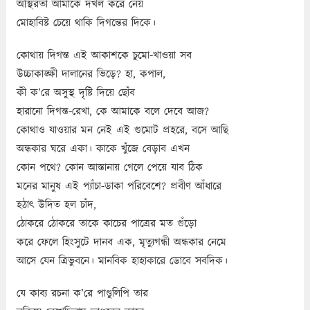
অস্থিরতা আমাকে দখল করে নেয়
মোহাবিষ্ট চেয়ে থাকি দিগন্তের দিকে।
কোথায় দিগন্ত এই আকাশকে চুমো-খাওয়া সব
উচ্চাকাঙ্ক্ষী দালানের ভিড়ে? হা, কপাল,
কী ক’রে অসুস্থ দৃষ্টি দিয়ে ছোঁব
হারানো দিগন্ত-রেখা, কে আমাকে বলে দেবে আজ?
কোথাও যাওয়ার মন নেই এই গুমোট প্রহরে, বসে আছি
অন্ধকার ঘরে একা। কাকে খুঁজে বেড়াব এখন
কোন পথে? কোন আস্তানায় গেলে পেয়ে যাব ঠিক
মনের মানুষ এই প্যাঁচা-ডাকা পরিবেশে? প্রবীণ আঁধারে
হঠাৎ উদিত হল চাঁদ,
ঠোকরে ঠোকরে তাকে কাচের পাত্রের মত গুঁড়ো
করে ফেলে হিংসুটে দানব এক, মৃত্যুগন্ধী অন্ধকার নেমে
আসে যেন ত্রিভুবনে। মানবিক হাহাকারে ডোবে সবদিক।
যে কাব্য রচনা ক’রে পাণ্ডুলিপি তার