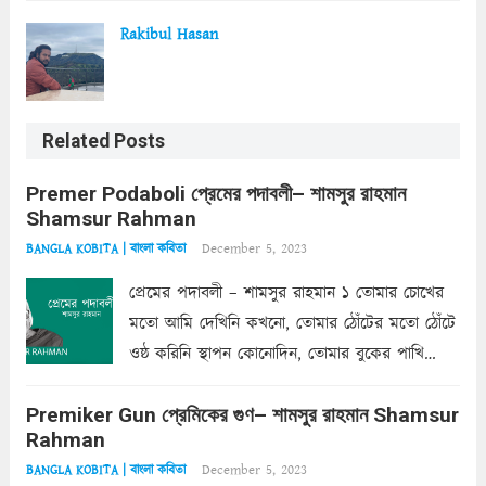
Rakibul Hasan
Related Posts
Premer Podaboli প্রেমের পদাবলী– শামসুর রাহমান
Shamsur Rahman
December 5, 2023
BANGLA KOBITA | বাংলা কবিতা
প্রেমের পদাবলী – শামসুর রাহমান ১ তোমার চোখের
মতো আমি দেখিনি কখনো, তোমার ঠোঁটের মতো ঠোঁটে
ওষ্ঠ করিনি স্থাপন কোনোদিন, তোমার বুকের পাখি
একদা ধ্বনিত এ জীবনে। তোমার চুলের মতো চুল
Premiker Gun প্রেমিকের গুণ– শামসুর রাহমান Shamsur
কোথাও কি এরকম ছায়া দেয় ক্লান্তির প্রহরে? মুছে
Rahman
ফেলে...
Read more
December 5, 2023
BANGLA KOBITA | বাংলা কবিতা