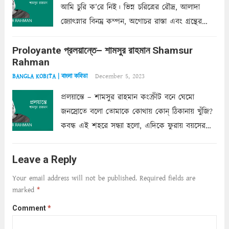
আমি চুরি ক’রে নিই। ভিন্ন চরিত্রের রৌদ্র, আলাদা
জ্যোৎস্নার বিনম্র কম্পন, অগোচর রাস্তা এবং গ্রন্থের
অত্যন্ত রহস্যময় লিপি চুরি করে নিই; সিঁড়ির আড়ালে
Proloyante প্রলয়ান্তে– শামসুর রাহমান Shamsur
ছায়াচ্ছন্ন মোহন মিথুন মূর্তি, লোপামুদ্রা ভীষণ বিব্রত
Rahman
শাড়ির...
Read more
December 5, 2023
BANGLA KOBITA | বাংলা কবিতা
প্রলয়ান্তে – শামসুর রাহমান কংক্রীট বনে ঘেমো
জনস্রোতে বলো তোমাকে কোথায় কোন্‌ ঠিকানায় খুঁজি?
কবন্ধ এই শহরে সন্ধ্যা হলো, এদিকে ফুরায় বয়সের
ক্ষীণ পুঁজি। সেই কবে থেকে চলেছে অন্বেষণ। ক্লান্তি
আমার শরীরে সখ্য গড়ে, তোমার গহন ঊর্মিল যৌবন
Leave a Reply
আনে আশ্বন...
Read more
Your email address will not be published.
Required fields are
marked
*
Comment
*