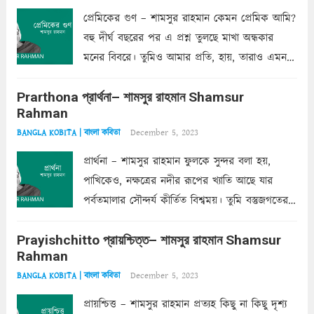
প্রেমিকের গুণ – শামসুর রাহমান কেমন প্রেমিক আমি?
বহু দীর্ঘ বছরের পর এ প্রশ্ন তুলছে মাখা অন্ধকার
মনের বিবরে। তুমিও আমার প্রতি, হায়, তারাও এমন
ক’রে আজকাল মাঝে-মাঝে, মনে হয়, প্রশ্নের উত্তর
Prarthona প্রার্থনা– শামসুর রাহমান Shamsur
একান্ত জরুরি- নইলে একটি দেয়াল নিমেষেই ভীষণ
Rahman
দাঁড়িয়ে...
Read more
December 5, 2023
BANGLA KOBITA | বাংলা কবিতা
প্রার্থনা – শামসুর রাহমান ফুলকে সুন্দর বলা হয়,
পাখিকেও, নক্ষত্রের নদীর রূপের খ্যাতি আছে যার
পর্বতমালার সৌন্দর্য কীর্তিত বিশ্বময়। তুমি বস্তুজগতের
অন্তর্গত, প্রকৃতির ঘনিষ্ঠ প্রতিবেশিনী, কিন্তু তোমার এবং
Prayishchitto প্রায়শ্চিত্ত– শামসুর রাহমান Shamsur
তার সুষমায় পার্থক্য অনেক। তোমাকে সুন্দরী বলা চলে,
Rahman
অন্তত আমি তো তাই...
Read more
December 5, 2023
BANGLA KOBITA | বাংলা কবিতা
প্রায়শ্চিত্ত – শামসুর রাহমান প্রত্যহ কিছু না কিছু দৃশ্য