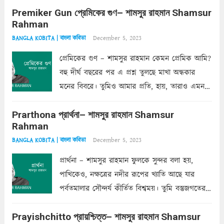
Premiker Gun প্রেমিকের গুণ– শামসুর রাহমান Shamsur
কোথাও কি এরকম ছায়া দেয় ক্লান্তির প্রহরে? মুছে
Rahman
ফেলে...
Read more
December 5, 2023
BANGLA KOBITA | বাংলা কবিতা
প্রেমিকের গুণ – শামসুর রাহমান কেমন প্রেমিক আমি?
বহু দীর্ঘ বছরের পর এ প্রশ্ন তুলছে মাখা অন্ধকার
মনের বিবরে। তুমিও আমার প্রতি, হায়, তারাও এমন
ক’রে আজকাল মাঝে-মাঝে, মনে হয়, প্রশ্নের উত্তর
Prarthona প্রার্থনা– শামসুর রাহমান Shamsur
একান্ত জরুরি- নইলে একটি দেয়াল নিমেষেই ভীষণ
Rahman
দাঁড়িয়ে...
Read more
December 5, 2023
BANGLA KOBITA | বাংলা কবিতা
প্রার্থনা – শামসুর রাহমান ফুলকে সুন্দর বলা হয়,
পাখিকেও, নক্ষত্রের নদীর রূপের খ্যাতি আছে যার
পর্বতমালার সৌন্দর্য কীর্তিত বিশ্বময়। তুমি বস্তুজগতের
অন্তর্গত, প্রকৃতির ঘনিষ্ঠ প্রতিবেশিনী, কিন্তু তোমার এবং
Prayishchitto প্রায়শ্চিত্ত– শামসুর রাহমান Shamsur
তার সুষমায় পার্থক্য অনেক। তোমাকে সুন্দরী বলা চলে,