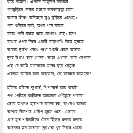
করে উঠলো। এখানে কিছুক্ষণ কাটিয়ে
গা’জুড়িয়ে নেয়ার ইচ্ছার অকালমৃত্যু হলো।
আবার ভীষণ অনিচ্ছার মুণ্ডু মুড়িয়ে এগোই।
গলা শুকিয়ে কাঠ, অথচ পান করার
মতো পানি কাছে ধারে কোথাও নেই। হঠাৎ
মাথার ওপর দিয়ে একটি বাজপাখি উড়ে হয়তো
আমার দুর্দশা দেখে পাখা ঝাপ্টে হেসে অনেক
দূরে উধাও হয়ে গেলো। আজ এখানে, কাল সেখানে
এই যে আমি যাযাবরের মতো ঘুরে বেড়াই,
এরকম কাটবে আর কতকাল, কে জানাবে আমাকে?
হাঁটতে হাঁটতে ক্ষুধার্ত, পিপাসার্ত আর কতটা
পথ পেরিয়ে কাঙ্ক্ষিত আস্তানায় পৌঁছুতে পারবো
ভেবে কখনও হতাশায় কালো হই, কখনও আবার
আশার তিনশত প্রদীপ জ্বলে ওঠে। এভাবে
প্রায়-মৃত শরীরটিকে টেনে হিঁচড়ে চলতে চলতে
আচনকা মন-মাতানো সুরধারা খুব নিকট থেকে