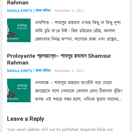
Rahman
অন্তত আমি তো তাই...
Read more
December 5, 2023
BANGLA KOBITA | বাংলা কবিতা
প্রায়শ্চিত্ত – শামসুর রাহমান প্রত্যহ কিছু না কিছু দৃশ্য
আমি চুরি ক’রে নিই। ভিন্ন চরিত্রের রৌদ্র, আলাদা
জ্যোৎস্নার বিনম্র কম্পন, অগোচর রাস্তা এবং গ্রন্থের
অত্যন্ত রহস্যময় লিপি চুরি করে নিই; সিঁড়ির আড়ালে
Proloyante প্রলয়ান্তে– শামসুর রাহমান Shamsur
ছায়াচ্ছন্ন মোহন মিথুন মূর্তি, লোপামুদ্রা ভীষণ বিব্রত
Rahman
শাড়ির...
Read more
December 5, 2023
BANGLA KOBITA | বাংলা কবিতা
প্রলয়ান্তে – শামসুর রাহমান কংক্রীট বনে ঘেমো
জনস্রোতে বলো তোমাকে কোথায় কোন্‌ ঠিকানায় খুঁজি?
কবন্ধ এই শহরে সন্ধ্যা হলো, এদিকে ফুরায় বয়সের
ক্ষীণ পুঁজি। সেই কবে থেকে চলেছে অন্বেষণ। ক্লান্তি
আমার শরীরে সখ্য গড়ে, তোমার গহন ঊর্মিল যৌবন
Leave a Reply
আনে আশ্বন...
Read more
Your email address will not be published.
Required fields are