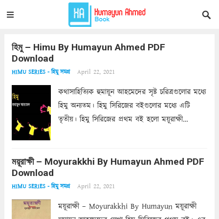
হিমু – Himu By Humayun Ahmed PDF
Download
April 22, 2021
HIMU SERIES - হিমু সমগ্র
কথাসাহিত্যিক হুমায়ূন আহমেদের সৃষ্ট চরিত্রগুলোর মধ্যে
হিমু অন্যতম। হিমু সিরিজের বইগুলোর মধ্যে এটি
তৃতীয়। হিমু সিরিজের প্রথম বই হলো ময়ূরাক্ষী
(১৯৯০)। ময়ূরাক্ষীর পরে হিমু সংক্রান্ত উপন্যাস হলো
দরজার ওপাশে (১৯৯২)। আরো দেখুনঃ মন খারাপের
স্ট্যাটাস – Mon Kharaper Status “হিমু...
Read
ময়ূরাক্ষী – Moyurakkhi By Humayun Ahmed PDF
Download
more
April 22, 2021
HIMU SERIES - হিমু সমগ্র
ময়ূরাক্ষী – Moyurakkhi By Humayun ময়ূরাক্ষী