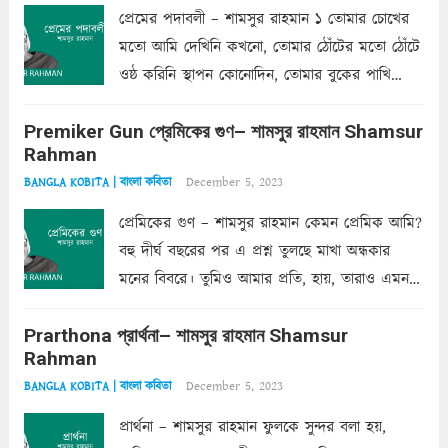
প্রেমের পদাবলী – শামসুর রাহমান ১ তোমার চোখের
মতো আমি দেখিনি কখনো, তোমার ঠোঁটের মতো ঠোঁটে
ওষ্ঠ করিনি স্থাপন কোনোদিন, তোমার বুকের পাখি
একদা ধ্বনিত এ জীবনে। তোমার চুলের মতো চুল
Premiker Gun প্রেমিকের গুণ– শামসুর রাহমান Shamsur
কোথাও কি এরকম ছায়া দেয় ক্লান্তির প্রহরে? মুছে
Rahman
ফেলে...
Read more
December 5, 2023
BANGLA KOBITA | বাংলা কবিতা
প্রেমিকের গুণ – শামসুর রাহমান কেমন প্রেমিক আমি?
বহু দীর্ঘ বছরের পর এ প্রশ্ন তুলছে মাখা অন্ধকার
মনের বিবরে। তুমিও আমার প্রতি, হায়, তারাও এমন
ক’রে আজকাল মাঝে-মাঝে, মনে হয়, প্রশ্নের উত্তর
Prarthona প্রার্থনা– শামসুর রাহমান Shamsur
একান্ত জরুরি- নইলে একটি দেয়াল নিমেষেই ভীষণ
Rahman
দাঁড়িয়ে...
Read more
December 5, 2023
BANGLA KOBITA | বাংলা কবিতা
প্রার্থনা – শামসুর রাহমান ফুলকে সুন্দর বলা হয়,