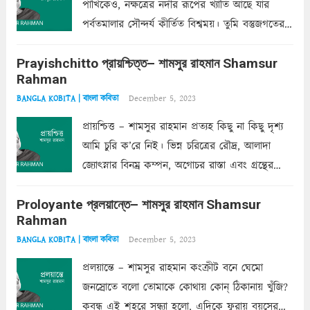
পাখিকেও, নক্ষত্রের নদীর রূপের খ্যাতি আছে যার
পর্বতমালার সৌন্দর্য কীর্তিত বিশ্বময়। তুমি বস্তুজগতের
অন্তর্গত, প্রকৃতির ঘনিষ্ঠ প্রতিবেশিনী, কিন্তু তোমার এবং
Prayishchitto প্রায়শ্চিত্ত– শামসুর রাহমান Shamsur
তার সুষমায় পার্থক্য অনেক। তোমাকে সুন্দরী বলা চলে,
Rahman
অন্তত আমি তো তাই...
Read more
December 5, 2023
BANGLA KOBITA | বাংলা কবিতা
প্রায়শ্চিত্ত – শামসুর রাহমান প্রত্যহ কিছু না কিছু দৃশ্য
আমি চুরি ক’রে নিই। ভিন্ন চরিত্রের রৌদ্র, আলাদা
জ্যোৎস্নার বিনম্র কম্পন, অগোচর রাস্তা এবং গ্রন্থের
অত্যন্ত রহস্যময় লিপি চুরি করে নিই; সিঁড়ির আড়ালে
Proloyante প্রলয়ান্তে– শামসুর রাহমান Shamsur
ছায়াচ্ছন্ন মোহন মিথুন মূর্তি, লোপামুদ্রা ভীষণ বিব্রত
Rahman
শাড়ির...
Read more
December 5, 2023
BANGLA KOBITA | বাংলা কবিতা
প্রলয়ান্তে – শামসুর রাহমান কংক্রীট বনে ঘেমো
জনস্রোতে বলো তোমাকে কোথায় কোন্‌ ঠিকানায় খুঁজি?
কবন্ধ এই শহরে সন্ধ্যা হলো, এদিকে ফুরায় বয়সের