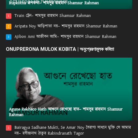
Rupkotha রূপকথা– শামসুর রাহমান Shamsur Rahman
Train ট্রেন– শামসুর রাহমান Shamsur Rahman
1
Aripata Noy আড়িপাতা নয়– শামসুর রাহমান Shamsur Rahman
2
Ajibon Ami আজীবন আমি– শামসুর রাহমান Shamsur Rahman
3
ONUPRERONA MULOK KOBITA | অনুপ্রেরণামূলক কবিতা
Agune Rekheco Hath আগুনে রেখেছো হাত– শামসুর রাহমান Shamsur
Rahman
Bairagya Sadhane Mukti, Se Amar Noy বৈরাগ্য সাধনে মুক্তি সে আমার
1
নয়– রবীন্দ্রনাথ ঠাকুর Rabindranath Tagor