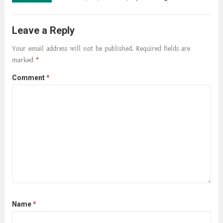
ক্ষীণ পুঁজি। সেই কবে থেকে চলেছে অন্বেষণ। ক্লান্তি
আমার শরীরে সখ্য গড়ে, তোমার গহন ঊর্মিল যৌবন
Leave a Reply
আনে আশ্বন...
Read more
Your email address will not be published.
Required fields are
marked
*
Comment
*
Name
*