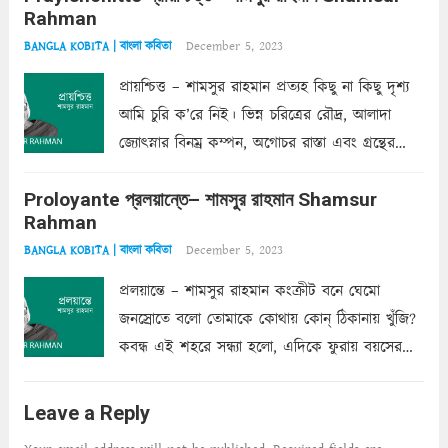
Rahman
অন্তত আমি তো তাই...
Read more
December 5, 2023
BANGLA KOBITA | বাংলা কবিতা
প্রায়শ্চিত্ত – শামসুর রাহমান প্রত্যহ কিছু না কিছু দৃশ্য
আমি চুরি ক’রে নিই। ভিন্ন চরিত্রের রৌদ্র, আলাদা
জ্যোৎস্নার বিনম্র কম্পন, অগোচর রাস্তা এবং গ্রন্থের
অত্যন্ত রহস্যময় লিপি চুরি করে নিই; সিঁড়ির আড়ালে
Proloyante প্রলয়ান্তে– শামসুর রাহমান Shamsur
ছায়াচ্ছন্ন মোহন মিথুন মূর্তি, লোপামুদ্রা ভীষণ বিব্রত
Rahman
শাড়ির...
Read more
December 5, 2023
BANGLA KOBITA | বাংলা কবিতা
প্রলয়ান্তে – শামসুর রাহমান কংক্রীট বনে ঘেমো
জনস্রোতে বলো তোমাকে কোথায় কোন্‌ ঠিকানায় খুঁজি?
কবন্ধ এই শহরে সন্ধ্যা হলো, এদিকে ফুরায় বয়সের
ক্ষীণ পুঁজি। সেই কবে থেকে চলেছে অন্বেষণ। ক্লান্তি
আমার শরীরে সখ্য গড়ে, তোমার গহন ঊর্মিল যৌবন
Leave a Reply
আনে আশ্বন...
Read more