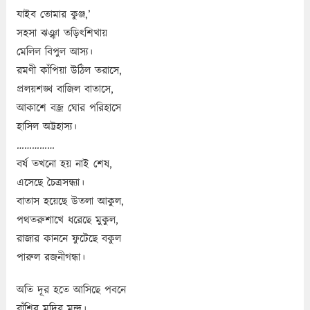
যাইব তোমার কুঞ্জ,’
সহসা ঝঞ্ঝা তড়িৎশিখায়
মেলিল বিপুল আস্য।
রমণী কাঁপিয়া উঠিল তরাসে,
প্রলয়শঙ্খ বাজিল বাতাসে,
আকাশে বজ্র ঘোর পরিহাসে
হাসিল অট্টহাস্য।
……………
বর্ষ তখনো হয় নাই শেষ,
এসেছে চৈত্রসন্ধ্যা।
বাতাস হয়েছে উতলা আকুল,
পথতরুশাখে ধরেছে মুকুল,
রাজার কাননে ফুটেছে বকুল
পারুল রজনীগন্ধা।
অতি দূর হতে আসিছে পবনে
বাঁশির মদির মন্দ্র।