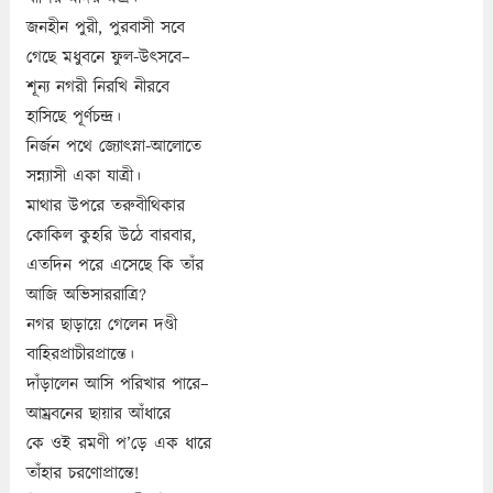
জনহীন পুরী, পুরবাসী সবে
গেছে মধুবনে ফুল-উৎসবে–
শূন্য নগরী নিরখি নীরবে
হাসিছে পূর্ণচন্দ্র।
নির্জন পথে জ্যোৎস্না-আলোতে
সন্ন্যাসী একা যাত্রী।
মাথার উপরে তরুবীথিকার
কোকিল কুহরি উঠে বারবার,
এতদিন পরে এসেছে কি তাঁর
আজি অভিসাররাত্রি?
নগর ছাড়ায়ে গেলেন দণ্ডী
বাহিরপ্রাচীরপ্রান্তে।
দাঁড়ালেন আসি পরিখার পারে–
আম্রবনের ছায়ার আঁধারে
কে ওই রমণী প’ড়ে এক ধারে
তাঁহার চরণোপ্রান্তে!