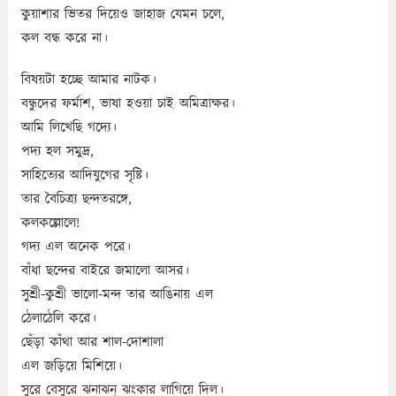
কুয়াশার ভিতর দিয়েও জাহাজ যেমন চলে,
কল বন্ধ করে না।
বিষয়টা হচ্ছে আমার নাটক।
বন্ধুদের ফর্মাশ, ভাষা হওয়া চাই অমিত্রাক্ষর।
আমি লিখেছি গদ্যে।
পদ্য হল সমুদ্র,
সাহিত্যের আদিযুগের সৃষ্টি।
তার বৈচিত্র্য ছন্দতরঙ্গে,
কলকল্লোলে!
গদ্য এল অনেক পরে।
বাঁধা ছন্দের বাইরে জমালো আসর।
সুশ্রী-কুশ্রী ভালো-মন্দ তার আঙিনায় এল
ঠেলাঠেলি করে।
ছেঁড়া কাঁথা আর শাল-দোশালা
এল জড়িয়ে মিশিয়ে।
সুরে বেসুরে ঝনাঝন্ ঝংকার লাগিয়ে দিল।