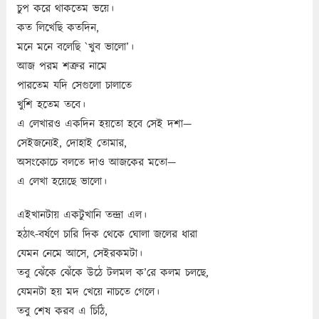
চুপ করে থাকতেম ভয়ে।
কত লিখেছি কতদিন,
মনে মনে বলেছি `খুব ভালো’।
আজ পরম শত্রুর নামে
পারতেম যদি সেগুলো চালাতে
খুশি হতেম তবে।
এ লেখারও একদিন হয়তো হবে সেই দশা—
সেইজন্যেই, দোহাই তোমার,
অসংকোচে বলতে দাও আজকের মতো—
এ লেখা হয়েছে ভালো।
এইখানটায় একটুখানি তন্দ্রা এল।
হঠাত্‍‌-বর্ষণে চারি দিক থেকে ঘোলা জলের ধারা
যেমন নেমে আসে, সেইরকমটা।
তবু ঝেঁকে ঝেঁকে উঠে টলমল ক’রে কলম চলছে,
যেমনটা হয় মদ খেয়ে নাচতে গেলে।
তবু শেষ করব এ চিঠি,