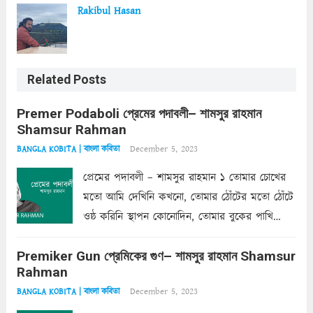
Rakibul Hasan
Related Posts
Premer Podaboli প্রেমের পদাবলী– শামসুর রাহমান
Shamsur Rahman
December 5, 2023
BANGLA KOBITA | বাংলা কবিতা
প্রেমের পদাবলী – শামসুর রাহমান ১ তোমার চোখের
মতো আমি দেখিনি কখনো, তোমার ঠোঁটের মতো ঠোঁটে
ওষ্ঠ করিনি স্থাপন কোনোদিন, তোমার বুকের পাখি
একদা ধ্বনিত এ জীবনে। তোমার চুলের মতো চুল
Premiker Gun প্রেমিকের গুণ– শামসুর রাহমান Shamsur
কোথাও কি এরকম ছায়া দেয় ক্লান্তির প্রহরে? মুছে
Rahman
ফেলে...
Read more
December 5, 2023
BANGLA KOBITA | বাংলা কবিতা