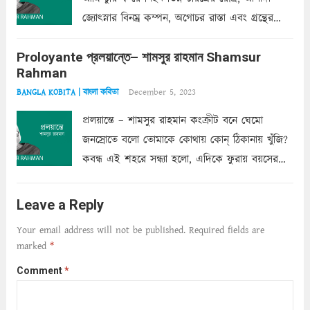
জ্যোৎস্নার বিনম্র কম্পন, অগোচর রাস্তা এবং গ্রন্থের
অত্যন্ত রহস্যময় লিপি চুরি করে নিই; সিঁড়ির আড়ালে
Proloyante প্রলয়ান্তে– শামসুর রাহমান Shamsur
ছায়াচ্ছন্ন মোহন মিথুন মূর্তি, লোপামুদ্রা ভীষণ বিব্রত
Rahman
শাড়ির...
Read more
December 5, 2023
BANGLA KOBITA | বাংলা কবিতা
প্রলয়ান্তে – শামসুর রাহমান কংক্রীট বনে ঘেমো
জনস্রোতে বলো তোমাকে কোথায় কোন্‌ ঠিকানায় খুঁজি?
কবন্ধ এই শহরে সন্ধ্যা হলো, এদিকে ফুরায় বয়সের
ক্ষীণ পুঁজি। সেই কবে থেকে চলেছে অন্বেষণ। ক্লান্তি
আমার শরীরে সখ্য গড়ে, তোমার গহন ঊর্মিল যৌবন
Leave a Reply
আনে আশ্বন...
Read more
Your email address will not be published.
Required fields are
marked
*
Comment
*