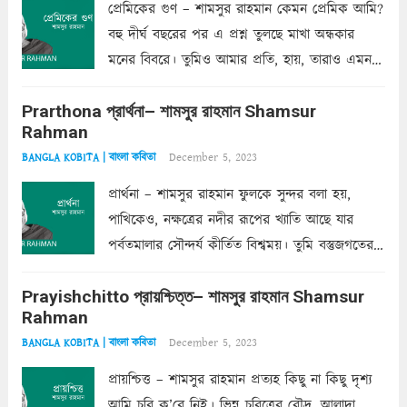
প্রেমিকের গুণ – শামসুর রাহমান কেমন প্রেমিক আমি?
বহু দীর্ঘ বছরের পর এ প্রশ্ন তুলছে মাখা অন্ধকার
মনের বিবরে। তুমিও আমার প্রতি, হায়, তারাও এমন
ক’রে আজকাল মাঝে-মাঝে, মনে হয়, প্রশ্নের উত্তর
Prarthona প্রার্থনা– শামসুর রাহমান Shamsur
একান্ত জরুরি- নইলে একটি দেয়াল নিমেষেই ভীষণ
Rahman
দাঁড়িয়ে...
Read more
December 5, 2023
BANGLA KOBITA | বাংলা কবিতা
প্রার্থনা – শামসুর রাহমান ফুলকে সুন্দর বলা হয়,
পাখিকেও, নক্ষত্রের নদীর রূপের খ্যাতি আছে যার
পর্বতমালার সৌন্দর্য কীর্তিত বিশ্বময়। তুমি বস্তুজগতের
অন্তর্গত, প্রকৃতির ঘনিষ্ঠ প্রতিবেশিনী, কিন্তু তোমার এবং
Prayishchitto প্রায়শ্চিত্ত– শামসুর রাহমান Shamsur
তার সুষমায় পার্থক্য অনেক। তোমাকে সুন্দরী বলা চলে,
Rahman
অন্তত আমি তো তাই...
Read more
December 5, 2023
BANGLA KOBITA | বাংলা কবিতা
প্রায়শ্চিত্ত – শামসুর রাহমান প্রত্যহ কিছু না কিছু দৃশ্য
আমি চুরি ক’রে নিই। ভিন্ন চরিত্রের রৌদ্র, আলাদা