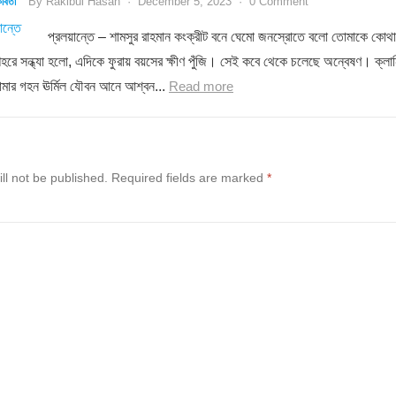
By
Rakibul Hasan
·
December 5, 2023
·
0 Comment
বিতা
প্রলয়ান্তে – শামসুর রাহমান কংক্রীট বনে ঘেমো জনস্রোতে বলো তোমাকে কোথা
শহরে সন্ধ্যা হলো, এদিকে ফুরায় বয়সের ক্ষীণ পুঁজি। সেই কবে থেকে চলেছে অন্বেষণ। ক্লান
োমার গহন ঊর্মিল যৌবন আনে আশ্বন...
Read more
ll not be published.
Required fields are marked
*