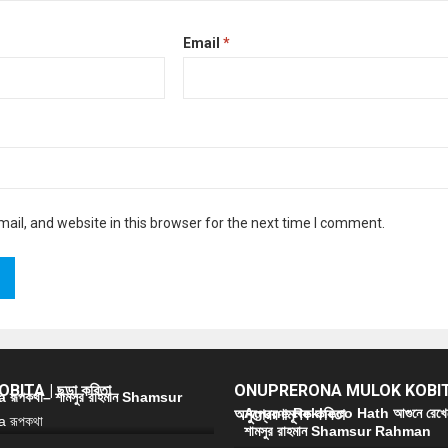
Email
*
il, and website in this browser for the next time I comment.
ITA | ছড়া কবিতা
ONUPRERONA MULOK KOBIT
রূপকথা– শামসুর রাহমান Shamsur
অনুপ্রেরণামূলক কবিতা
Agune Rekheco Hath আগুনে রেখে
শামসুর রাহমান Shamsur Rahman