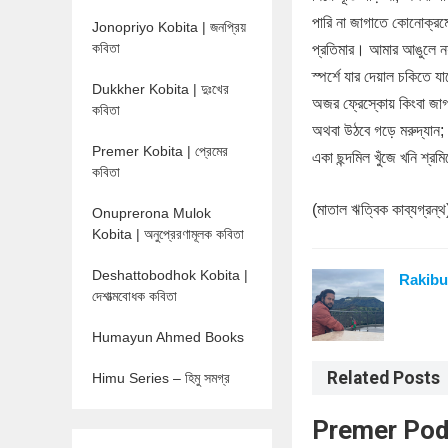
পারি না জাগাতে কোনোক্রমে ম
Jonopriyo Kobita | জনপ্রিয়
কবিতা
প্রতিমার। আমার আঙুলে নয় 
স্পর্শে যার দেয়াল চকিতে যাব
Dukkher Kobita | দুঃখের
অজর ফ্রেস্কোয় কিংবা জাগ
কবিতা
অথবা উঠবে গড়ে মরুদ্যান
Premer Kobita | প্রেমের
একা ছন্দমিল খুঁজে খনি শ্র
কবিতা
(মাতাল ঋত্বিক কাব্যগ্রন্থ
Onuprerona Mulok
Kobita | অনুপ্রেরণামূলক কবিতা
Deshattobodhok Kobita |
Rakibu
দেশাত্মবোধক কবিতা
Humayun Ahmed Books
Related Posts
Himu Series – হিমু সমগ্র
Premer Podab