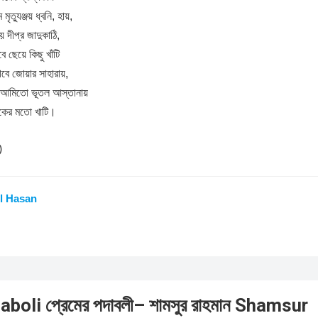
ৃত্যুঞ্জয় ধ্বনি, হায়,
দীপ্র জাদুকাঠি,
ে ছেয়ে কিছু খাঁটি
বে জোয়ার সাহারায়,
; আমিতো ভূতল আস্তানায়
মিকের মতো খাটি।
)
l Hasan
oli প্রেমের পদাবলী– শামসুর রাহমান Shamsur