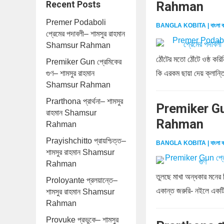
Rahman
Recent Posts
Premer Podaboli
BANGLA KOBITA | বাংলা ক
প্রেমের পদাবলী– শামসুর রাহমান
Shamsur Rahman
ঠোঁটের মতো ঠোঁটে ওষ্ঠ ক
Premiker Gun প্রেমিকের
গুণ– শামসুর রাহমান
কি এরকম ছায়া দেয় ক্লান্ত
Shamsur Rahman
Prarthona প্রার্থনা– শামসুর
Premiker Gun
রাহমান Shamsur
Rahman
Rahman
Prayishchitto প্রায়শ্চিত্ত–
BANGLA KOBITA | বাংলা ক
শামসুর রাহমান Shamsur
Rahman
তুলছে মাখা অন্ধকার মনের
Proloyante প্রলয়ান্তে–
একান্ত জরুরি- নইলে একটি
শামসুর রাহমান Shamsur
Rahman
Provuke প্রভুকে– শামসুর