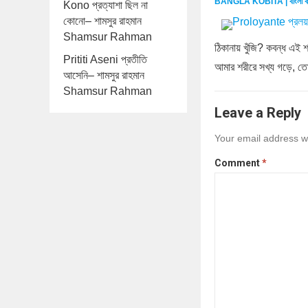
BANGLA KOBITA | বাংলা ক
Kono প্রত্যাশা ছিল না
কোনো– শামসুর রাহমান
Shamsur Rahman
ঠিকানায় খুঁজি? কবন্ধ এই 
Prititi Aseni প্রতীতি
আমার শরীরে সখ্য গড়ে, ত
আসেনি– শামসুর রাহমান
Shamsur Rahman
Leave a Reply
Your email address wi
Comment
*