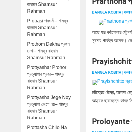
Prarthona প্
রাহমান Shamsur
Rahman
BANGLA KOBITA | বাংলা ক
Probasi প্রবাসী– শামসুর
রাহমান Shamsur
আছে যার পর্বতমালার সৌন্দর্
Rahman
সুষমায় পার্থক্য অনেক। তো
Prothom Dekha প্রথম
দেখা– শামসুর রাহমান
Shamsur Rahman
Prayishchitt
Prottyashar Prohor
BANGLA KOBITA | বাংলা ক
প্রত্যাশার প্রহর– শামসুর
রাহমান Shamsur
Rahman
চরিত্রের রৌদ্র, আলাদা জ্য
Prottyasha Jege Noy
আড়ালে ছায়াচ্ছন্ন মোহন মিথু
প্রত্যাশা জেগে নয়– শামসুর
রাহমান Shamsur
Rahman
Proloyante প
Prottasha Chilo Na