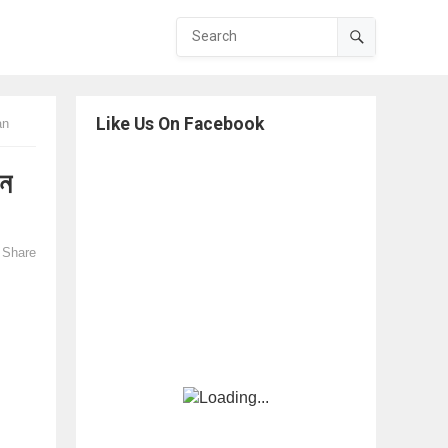
Like Us On Facebook
an
ান
Share