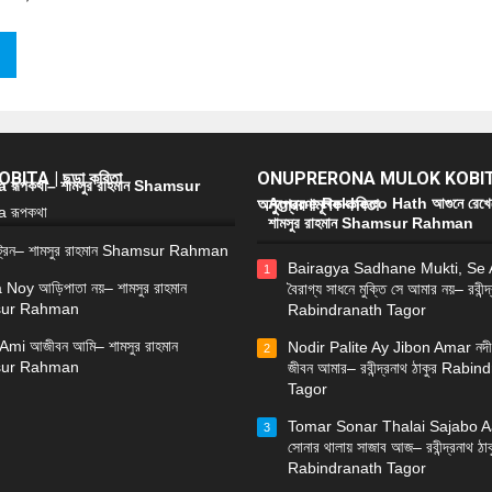
ITA | ছড়া কবিতা
ONUPRERONA MULOK KOBIT
রূপকথা– শামসুর রাহমান Shamsur
অনুপ্রেরণামূলক কবিতা
Agune Rekheco Hath আগুনে রেখে
শামসুর রাহমান Shamsur Rahman
্রেন– শামসুর রাহমান Shamsur Rahman
Bairagya Sadhane Mukti, Se
1
 Noy আড়িপাতা নয়– শামসুর রাহমান
বৈরাগ্য সাধনে মুক্তি সে আমার নয়– রবীন্দ
ur Rahman
Rabindranath Tagor
Ami আজীবন আমি– শামসুর রাহমান
Nodir Palite Ay Jibon Amar নদী
2
ur Rahman
জীবন আমার– রবীন্দ্রনাথ ঠাকুর Rabi
Tagor
Tomar Sonar Thalai Sajabo Aa
3
সোনার থালায় সাজাব আজ– রবীন্দ্রনাথ ঠাক
Rabindranath Tagor