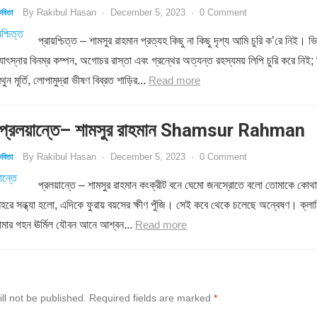
By
Rakibul Hasan
·
December 5, 2023
·
0 Comment
বিতা
প্রায়শ্চিত্ত – শামসুর রাহমান প্রত্যহ কিছু না কিছু দৃশ্য আমি চুরি ক’রে নিই। ভি
োৎস্নার বিনম্র কম্পন, অগোচর রাস্তা এবং গ্রন্থের অত্যন্ত রহস্যময় লিপি চুরি করে নিই; 
ন মূর্তি, লোপামুদ্রা ভীষণ বিব্রত শাড়ির...
Read more
্রলয়ান্তে– শামসুর রাহমান Shamsur Rahman
By
Rakibul Hasan
·
December 5, 2023
·
0 Comment
বিতা
প্রলয়ান্তে – শামসুর রাহমান কংক্রীট বনে ঘেমো জনস্রোতে বলো তোমাকে কোথা
শহরে সন্ধ্যা হলো, এদিকে ফুরায় বয়সের ক্ষীণ পুঁজি। সেই কবে থেকে চলেছে অন্বেষণ। ক্লান
োমার গহন ঊর্মিল যৌবন আনে আশ্বন...
Read more
ll not be published.
Required fields are marked
*