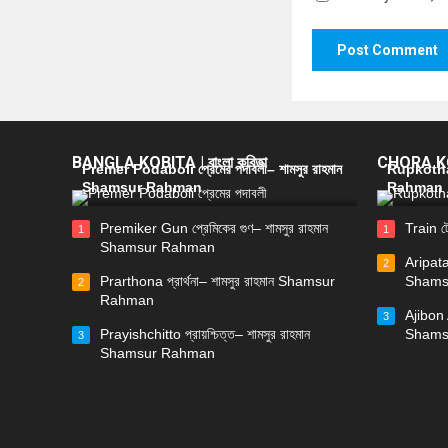
BANGLA KOBITA | বাংলা কবিতা
CHORA KOB
Premer Podaboli প্রেমের পদাবলী– শামসুর রাহমান
Rupkotha 
Shamsur Rahman
Rahman
Premiker Gun প্রেমিকের গুণ– শামসুর রাহমান
Train ট
1
1
Shamsur Rahman
Aripata
2
Prarthona প্রার্থনা– শামসুর রাহমান Shamsur
Shams
2
Rahman
Ajibon 
3
Prayishchitto প্রায়শ্চিত্ত– শামসুর রাহমান
Shams
3
Shamsur Rahman