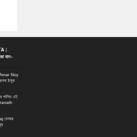
A |
ছো হাত–
 Amar Noy
্রনাথ ঠাকুর
র পালিত এই
ndranath
j তোমার
ুর