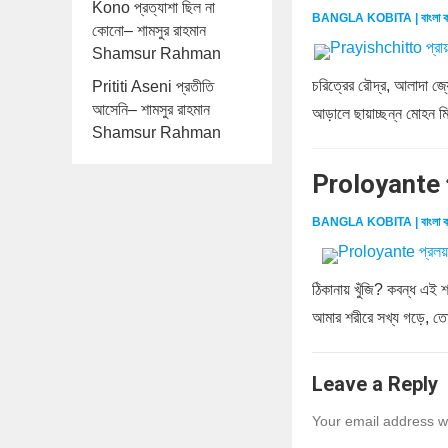
Kono প্রত্যাশা ছিল না
BANGLA KOBITA | বাংলা ক
কোনো– শামসুর রাহমান
Shamsur Rahman
চরিত্রের রৌদ্র, আলাদা জ্য
Prititi Aseni প্রতীতি
আসেনি– শামসুর রাহমান
আড়ালে ছায়াচ্ছন্ন মোহন মিথু
Shamsur Rahman
Proloyante প
BANGLA KOBITA | বাংলা ক
ঠিকানায় খুঁজি? কবন্ধ এই 
আমার শরীরে সখ্য গড়ে, ত
Leave a Reply
Your email address wi