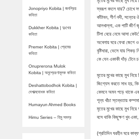
মৃতের মুখের কাছে মুখ নিয়ে
Jonopriyo Kobita | জনপ্রিয়
স্বরূপ বদলে যায়? চোখে সম্
কবিতা
কাঁটাবন, শীর্ণ নদী, সন্তের 
আলখাল্লা, এক পাটি জীর্ণ জু
Dukkher Kobita | দুঃখের
টিলা বেয়ে নেমে আসা কেউট
কবিতা
অবেলায় ঘরে ফেরা জেগে ও
Premer Kobita | প্রেমের
বৃষ্টিধারা, ভেসে যায় শিকড় নি
কবিতা
কে যেন একাকী দাঁড় টেনে
Onuprerona Mulok
Kobita | অনুপ্রেরণামূলক কবিতা
মৃতের মুখের কাছে মুখ নিয়ে 
জিগ্যেস করতে সাধ হয়, কি
Deshattobodhok Kobita |
দেশাত্মবোধক কবিতা
কেমনে অমন পড়ে থাকে এক
শূন্য খাঁচা স্তব্ধতায় কম্প
Humayun Ahmed Books
মৃতের মুখের কাছে মুখ নিয়ে
বসে থাকি কিছুক্ষণ খুব এক
Himu Series – হিমু সমগ্র
(প্রতিদিন ঘরহীন ঘরে কাব্যগ