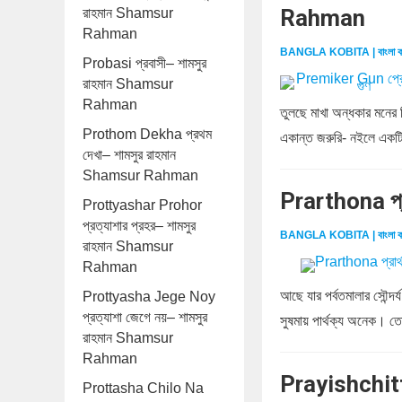
Rahman
রাহমান Shamsur
Rahman
BANGLA KOBITA | বাংলা ক
Probasi প্রবাসী– শামসুর
রাহমান Shamsur
Rahman
তুলছে মাখা অন্ধকার মনের
Prothom Dekha প্রথম
একান্ত জরুরি- নইলে একটি
দেখা– শামসুর রাহমান
Shamsur Rahman
Prarthona প্
Prottyashar Prohor
প্রত্যাশার প্রহর– শামসুর
BANGLA KOBITA | বাংলা ক
রাহমান Shamsur
Rahman
আছে যার পর্বতমালার সৌন্দর্
Prottyasha Jege Noy
প্রত্যাশা জেগে নয়– শামসুর
সুষমায় পার্থক্য অনেক। তো
রাহমান Shamsur
Rahman
Prayishchitt
Prottasha Chilo Na