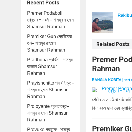
Recent Posts
Premer Podaboli
Rakibu
প্রেমের পদাবলী– শামসুর রাহমান
Shamsur Rahman
Premiker Gun প্রেমিকের
গুণ– শামসুর রাহমান
Related Posts
Shamsur Rahman
Premer Podab
Prarthona প্রার্থনা– শামসুর
রাহমান Shamsur
Rahman
Rahman
BANGLA KOBITA | বাংলা ক
Prayishchitto প্রায়শ্চিত্ত–
শামসুর রাহমান Shamsur
Rahman
ঠোঁটের মতো ঠোঁটে ওষ্ঠ ক
Proloyante প্রলয়ান্তে–
কি এরকম ছায়া দেয় ক্লান্ত
শামসুর রাহমান Shamsur
Rahman
Premiker Gun
Provuke প্রভুকে– শামসুর