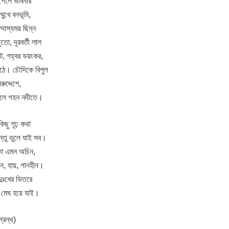
 গেলে ভাবনার
মুখে বনভূমি,
ঔদাস্যময় ছিন্ন
তো, দূরবর্তী লাল
ে, গহ্বর ভয়ংকর,
ঠে। চৌদিকে বিপুল
রুদ্দেশে,
 চলে গহন নদীতে।
কিছু গূঢ় কথা
ন্তু ভুলে যাই সব।
া এমন অচিন,
মান, হায়, গানহীন।
 দুঃখের ভিতরে
া, মেঘ হয়ে যাই।
্রন্থ)