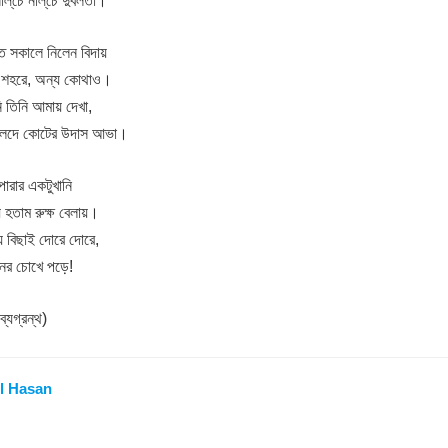
্‌চে নীল্‌চে দুর্বলতা।
াত সকালে নিলেন বিদায়
ই শহরে, অন্য কোথাও।
ি তিনি আমায় দেখা,
 হলদে কোটের উদাস আভা।
পারার একটুখানি
 হতাম রুক্ষ বেলায়।
্য বিছাই দোরে দোরে,
ানের চোখে পড়ে!
্যগ্রন্থ)
l Hasan