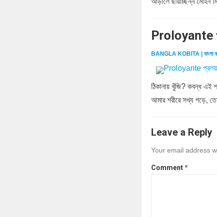
আড়ালে ছায়াচ্ছন্ন মোহন মিথু
Proloyante প
BANGLA KOBITA | বাংলা ক
ঠিকানায় খুঁজি? কবন্ধ এই 
আমার শরীরে সখ্য গড়ে, ত
Leave a Reply
Your email address wi
Comment
*