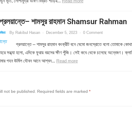
ন মূর্তি, লোপামুদ্রা ভীষণ বিব্রত শাড়ির...
Read more
্রলয়ান্তে– শামসুর রাহমান Shamsur Rahman
By
Rakibul Hasan
·
December 5, 2023
·
0 Comment
বিতা
প্রলয়ান্তে – শামসুর রাহমান কংক্রীট বনে ঘেমো জনস্রোতে বলো তোমাকে কোথা
শহরে সন্ধ্যা হলো, এদিকে ফুরায় বয়সের ক্ষীণ পুঁজি। সেই কবে থেকে চলেছে অন্বেষণ। ক্লান
োমার গহন ঊর্মিল যৌবন আনে আশ্বন...
Read more
ll not be published.
Required fields are marked
*