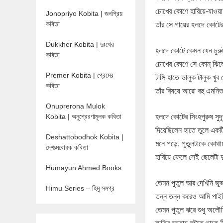
চোখের কোণে হারিয়ে-যাওয়া স
Jonopriyo Kobita | জনপ্রিয়
কবিতা
তাঁর সে গায়ের হলদে কোট
Dukkher Kobita | দুঃখের
হলদে কোটে কেমন যেন চুরুট
কবিতা
চোখের কোণে সে কোন্‌ ঝি
Premer Kobita | প্রেমের
টাঙ্গি হাতে ভালুক টালুক খু
কবিতা
তাঁর বিষয়ে আরো বহু এমনি
Onuprerona Mulok
Kobita | অনুপ্রেরণামূলক কবিতা
হলদে কোটের সিংহপুরুষ সু
দিয়েছিলেন হাতে তুলে একট
Deshattobodhok Kobita |
মনে পড়ে, পুতুলটাকে কোথা
দেশাত্মবোধক কবিতা
হারিয়ে ফেলে সেই ছেলেটা 
Humayun Ahmed Books
তেমন পুতুল আর দেখিনি ভূ
Himu Series – হিমু সমগ্র
তন্ন তন্ন করেও আমি পাইন
তেমন পুতুল ঝরে শুধু অলৌ