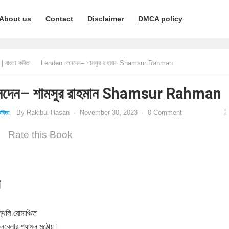
About us
Contact
Disclaimer
DMCA policy
 বাংলা কবিতা
Lenden লেনদেন– শামসুর রাহমান Shamsur Rahman
দেন– শামসুর রাহমান Shamsur Rahman
By
Rakibul Hasan
·
November 30, 2023
·
0 Comment
বিতা
Rate this Book
ন
্থলি রোমাঞ্চিত
েবেলার শ্যামল মুঠোয়।