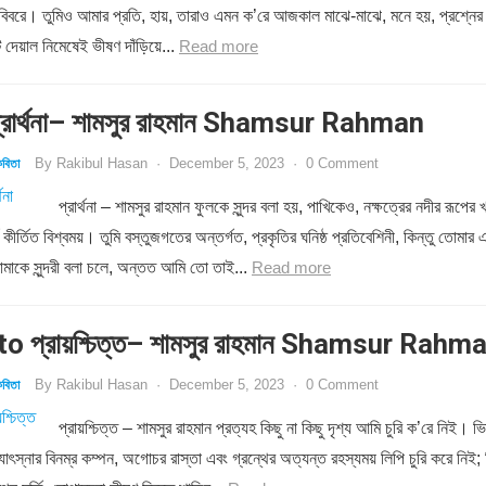
 বিবরে। তুমিও আমার প্রতি, হায়, তারাও এমন ক’রে আজকাল মাঝে-মাঝে, মনে হয়, প্রশ্নের
 দেয়াল নিমেষেই ভীষণ দাঁড়িয়ে...
Read more
রার্থনা– শামসুর রাহমান Shamsur Rahman
By
Rakibul Hasan
·
December 5, 2023
·
0 Comment
বিতা
প্রার্থনা – শামসুর রাহমান ফুলকে সুন্দর বলা হয়, পাখিকেও, নক্ষত্রের নদীর রূপের খ
য কীর্তিত বিশ্বময়। তুমি বস্তুজগতের অন্তর্গত, প্রকৃতির ঘনিষ্ঠ প্রতিবেশিনী, কিন্তু তোমার 
মাকে সুন্দরী বলা চলে, অন্তত আমি তো তাই...
Read more
o প্রায়শ্চিত্ত– শামসুর রাহমান Shamsur Rahm
By
Rakibul Hasan
·
December 5, 2023
·
0 Comment
বিতা
প্রায়শ্চিত্ত – শামসুর রাহমান প্রত্যহ কিছু না কিছু দৃশ্য আমি চুরি ক’রে নিই। ভি
োৎস্নার বিনম্র কম্পন, অগোচর রাস্তা এবং গ্রন্থের অত্যন্ত রহস্যময় লিপি চুরি করে নিই; 