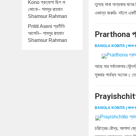
Kono প্রত্যাশা ছিল না
তুলছে মাখা অন্ধকার মনের
কোনো– শামসুর রাহমান
একান্ত জরুরি- নইলে একটি
Shamsur Rahman
Prititi Aseni প্রতীতি
Prarthona প্
আসেনি– শামসুর রাহমান
Shamsur Rahman
BANGLA KOBITA | বাংলা ক
আছে যার পর্বতমালার সৌন্দর্
সুষমায় পার্থক্য অনেক। তো
Prayishchitt
BANGLA KOBITA | বাংলা ক
চরিত্রের রৌদ্র, আলাদা জ্য