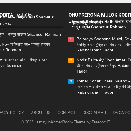
ITA | ছড়া কবিতা
ONUPRERONA MULOK KOBIT
রূপকথা– শামসুর রাহমান Shamsur
অনুপ্রেরণামূলক কবিতা
Agune Rekheco Hath আগুনে রেখে
শামসুর রাহমান Shamsur Rahman
্রেন– শামসুর রাহমান Shamsur Rahman
Bairagya Sadhane Mukti, Se
1
 Noy আড়িপাতা নয়– শামসুর রাহমান
বৈরাগ্য সাধনে মুক্তি সে আমার নয়– রবীন্দ
ur Rahman
Rabindranath Tagor
Ami আজীবন আমি– শামসুর রাহমান
Nodir Palite Ay Jibon Amar নদী
2
ur Rahman
জীবন আমার– রবীন্দ্রনাথ ঠাকুর Rabi
Tagor
Tomar Sonar Thalai Sajabo Aa
3
সোনার থালায় সাজাব আজ– রবীন্দ্রনাথ ঠাক
Rabindranath Tagor
VACY POLICY
ABOUT US
CONTACT
DISCLAIMER
DMCA PO
© 2023 HumayunAhmedBook- Theme by FreedomIT