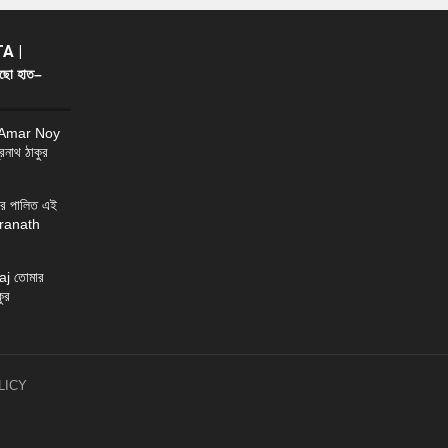
A |
ছো হাত–
 Amar Noy
্রনাথ ঠাকুর
র পালিত এই
ndranath
j তোমার
ুর
LICY