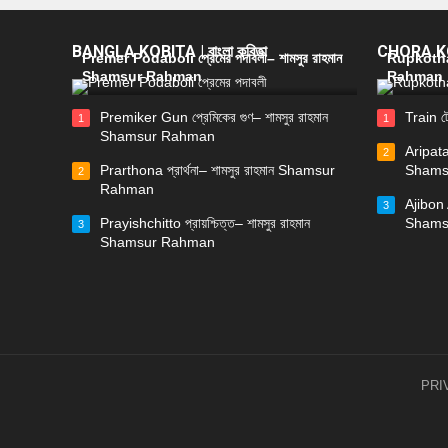
BANGLA KOBITA | বাংলা কবিতা
CHORA KOB
Premer Podaboli প্রেমের পদাবলী– শামসুর রাহমান
Rupkotha 
Shamsur Rahman
Rahman
Premiker Gun প্রেমিকের গুণ– শামসুর রাহমান
Train ট
1
1
Shamsur Rahman
Aripata
2
Prarthona প্রার্থনা– শামসুর রাহমান Shamsur
Shams
2
Rahman
Ajibon 
3
Prayishchitto প্রায়শ্চিত্ত– শামসুর রাহমান
Shams
3
Shamsur Rahman
PRI