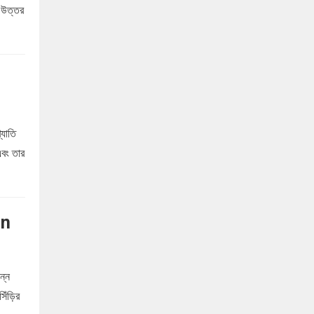
 উত্তর
্যাতি
এবং তার
an
ন্ন
সিঁড়ির