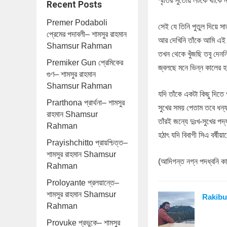
স্মৃতির সুতোয় লটকে থাকে নীল
Recent Posts
Premer Podaboli
সেই যে তিনি পুতুল দিয়ে স
প্রেমের পদাবলী– শামসুর রাহমান
আর দেখিনি তাঁকে আমি এ
Shamsur Rahman
তখন থেকে খুঁজছি তবু দেনন
Premiker Gun প্রেমিকের
জ্বলছে মনে ভিন্ন কালের
গুণ– শামসুর রাহমান
Shamsur Rahman
যদি তাঁকে একটা কিছু দিতে 
Prarthona প্রার্থনা– শামসুর
সুখের সময় পেতাম তবে ধন্য
রাহমান Shamsur
তাঁরই জন্যে দুঃখ-সুখের পদ
Rahman
হঠাৎ যদি বিবাগী সিএ বর্ষীয়
Prayishchitto প্রায়শ্চিত্ত–
শামসুর রাহমান Shamsur
(আদিগন্ত নগ্ন পদধ্বনি কাব
Rahman
Proloyante প্রলয়ান্তে–
শামসুর রাহমান Shamsur
Rakibu
Rahman
Provuke প্রভুকে– শামসুর