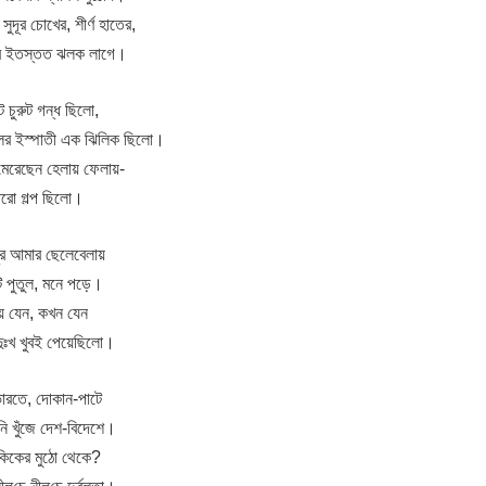
ুদূর চোখের, শীর্ণ হাতের,
ের ইতস্তত ঝলক লাগে।
 চুরুট গন্ধ ছিলো,
লের ইস্পাতী এক ঝিলিক ছিলো।
ব মেরেছেন হেলায় ফেলায়-
তরো গল্প ছিলো।
দূর আমার ছেলেবেলায়
ি পুতুল, মনে পড়ে।
য় যেন, কখন যেন
দুঃখ খুবই পেয়েছিলো।
ভারতে, দোকান-পাটে
ি খুঁজে দেশ-বিদেশে।
কিকের মুঠো থেকে?