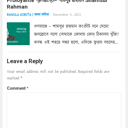
Proloyante প্রলয়ান্তে– শামসুর রাহমান Shamsur
ছায়াচ্ছন্ন মোহন মিথুন মূর্তি, লোপামুদ্রা ভীষণ বিব্রত
Rahman
শাড়ির...
Read more
December 5, 2023
BANGLA KOBITA | বাংলা কবিতা
প্রলয়ান্তে – শামসুর রাহমান কংক্রীট বনে ঘেমো
জনস্রোতে বলো তোমাকে কোথায় কোন্‌ ঠিকানায় খুঁজি?
কবন্ধ এই শহরে সন্ধ্যা হলো, এদিকে ফুরায় বয়সের
ক্ষীণ পুঁজি। সেই কবে থেকে চলেছে অন্বেষণ। ক্লান্তি
আমার শরীরে সখ্য গড়ে, তোমার গহন ঊর্মিল যৌবন
Leave a Reply
আনে আশ্বন...
Read more
Your email address will not be published.
Required fields are
marked
*
Comment
*