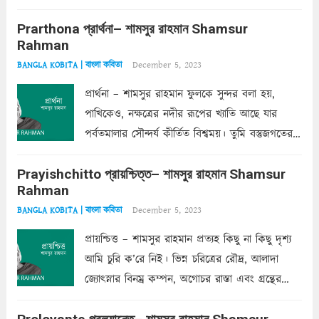
ক’রে আজকাল মাঝে-মাঝে, মনে হয়, প্রশ্নের উত্তর
Prarthona প্রার্থনা– শামসুর রাহমান Shamsur
একান্ত জরুরি- নইলে একটি দেয়াল নিমেষেই ভীষণ
Rahman
দাঁড়িয়ে...
Read more
December 5, 2023
BANGLA KOBITA | বাংলা কবিতা
প্রার্থনা – শামসুর রাহমান ফুলকে সুন্দর বলা হয়,
পাখিকেও, নক্ষত্রের নদীর রূপের খ্যাতি আছে যার
পর্বতমালার সৌন্দর্য কীর্তিত বিশ্বময়। তুমি বস্তুজগতের
অন্তর্গত, প্রকৃতির ঘনিষ্ঠ প্রতিবেশিনী, কিন্তু তোমার এবং
Prayishchitto প্রায়শ্চিত্ত– শামসুর রাহমান Shamsur
তার সুষমায় পার্থক্য অনেক। তোমাকে সুন্দরী বলা চলে,
Rahman
অন্তত আমি তো তাই...
Read more
December 5, 2023
BANGLA KOBITA | বাংলা কবিতা
প্রায়শ্চিত্ত – শামসুর রাহমান প্রত্যহ কিছু না কিছু দৃশ্য
আমি চুরি ক’রে নিই। ভিন্ন চরিত্রের রৌদ্র, আলাদা
জ্যোৎস্নার বিনম্র কম্পন, অগোচর রাস্তা এবং গ্রন্থের
অত্যন্ত রহস্যময় লিপি চুরি করে নিই; সিঁড়ির আড়ালে