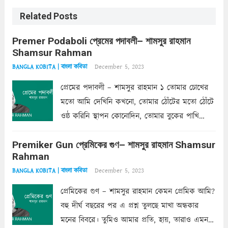
Related Posts
Premer Podaboli প্রেমের পদাবলী– শামসুর রাহমান
Shamsur Rahman
December 5, 2023
BANGLA KOBITA | বাংলা কবিতা
প্রেমের পদাবলী – শামসুর রাহমান ১ তোমার চোখের
মতো আমি দেখিনি কখনো, তোমার ঠোঁটের মতো ঠোঁটে
ওষ্ঠ করিনি স্থাপন কোনোদিন, তোমার বুকের পাখি
একদা ধ্বনিত এ জীবনে। তোমার চুলের মতো চুল
Premiker Gun প্রেমিকের গুণ– শামসুর রাহমান Shamsur
কোথাও কি এরকম ছায়া দেয় ক্লান্তির প্রহরে? মুছে
Rahman
ফেলে...
Read more
December 5, 2023
BANGLA KOBITA | বাংলা কবিতা
প্রেমিকের গুণ – শামসুর রাহমান কেমন প্রেমিক আমি?
বহু দীর্ঘ বছরের পর এ প্রশ্ন তুলছে মাখা অন্ধকার
মনের বিবরে। তুমিও আমার প্রতি, হায়, তারাও এমন