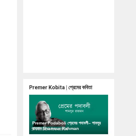
Premer Kobita | প্রেমের কবিতা
Premer Podaboli প্রেমের পদাবলী– শামসুর
রাহমান Shamsur Rahman