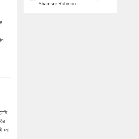
Shamsur Rahman
্ন
াল
্যাতি
তির
রী বলা