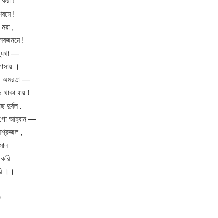
 করা !
শরমে !
 মরা ,
ানবজনমে !
্মব্যথা —
িপাসায় ।
ন্য অমরতা —
ে থাকা যায় !
দুর্বল ,
 গো আহ্বান —
শ্রুজল ,
িমান
 করি
হরি ।।
)