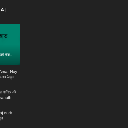
A |
ছো হাত–
 Amar Noy
্রনাথ ঠাকুর
র পালিত এই
ndranath
j তোমার
ুর