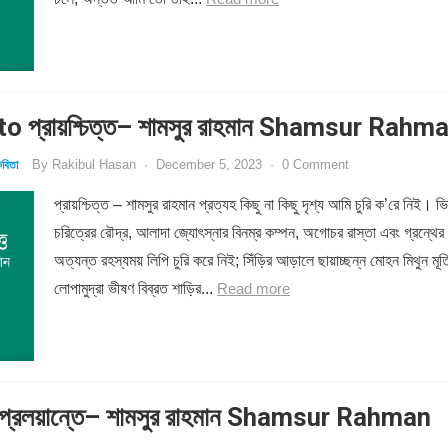
o প্রায়শ্চিত্ত– শামসুর রাহমান Shamsur Rahm
By
Rakibul Hasan
·
December 5, 2023
·
0 Comment
বিতা
প্রায়শ্চিত্ত – শামসুর রাহমান প্রত্যহ কিছু না কিছু দৃশ্য আমি চুরি ক’রে নিই। ভি
চরিত্রের রৌদ্র, আলাদা জ্যোৎস্নার বিনম্র কম্পন, অগোচর রাস্তা এবং গ্রন্থের
অত্যন্ত রহস্যময় লিপি চুরি করে নিই; সিঁড়ির আড়ালে ছায়াচ্ছন্ন মোহন মিথুন মূর্ত
লোপামুদ্রা ভীষণ বিব্রত শাড়ির...
Read more
্রলয়ান্তে– শামসুর রাহমান Shamsur Rahman