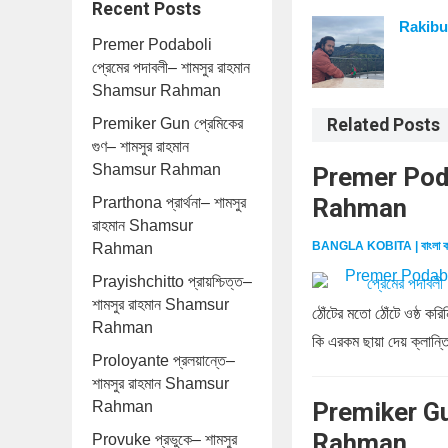
Recent Posts
Rakibu
Premer Podaboli
প্রেমের পদাবলী– শামসুর রাহমান
Shamsur Rahman
Premiker Gun প্রেমিকের
Related Posts
গুণ– শামসুর রাহমান
Shamsur Rahman
Premer Podab
Rahman
Prarthona প্রার্থনা– শামসুর
রাহমান Shamsur
BANGLA KOBITA | বাংলা ক
Rahman
Prayishchitto প্রায়শ্চিত্ত–
শামসুর রাহমান Shamsur
ঠোঁটের মতো ঠোঁটে ওষ্ঠ ক
Rahman
কি এরকম ছায়া দেয় ক্লান্ত
Proloyante প্রলয়ান্তে–
শামসুর রাহমান Shamsur
Premiker Gun
Rahman
Rahman
Provuke প্রভুকে– শামসুর