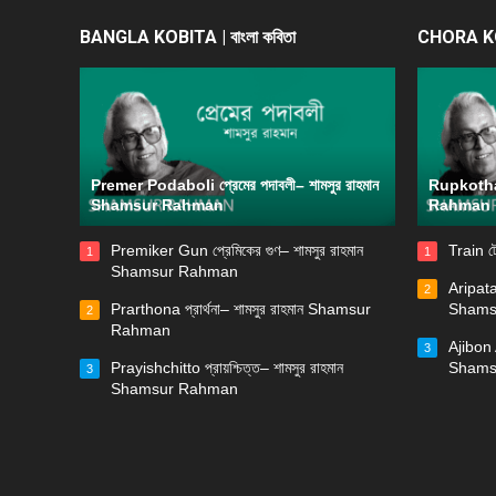
BANGLA KOBITA | বাংলা কবিতা
CHORA KOB
Premer Podaboli প্রেমের পদাবলী– শামসুর রাহমান
Rupkotha 
Shamsur Rahman
Rahman
Premiker Gun প্রেমিকের গুণ– শামসুর রাহমান
Train ট
1
1
Shamsur Rahman
Aripata
2
Prarthona প্রার্থনা– শামসুর রাহমান Shamsur
Shams
2
Rahman
Ajibon 
3
Prayishchitto প্রায়শ্চিত্ত– শামসুর রাহমান
Shams
3
Shamsur Rahman