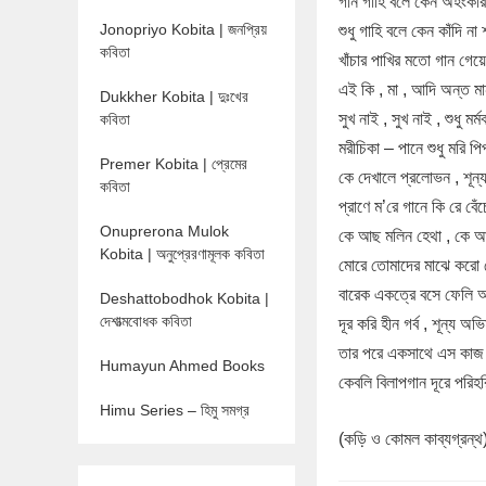
গান গাহি বলে কেন অহংকার
Jonopriyo Kobita | জনপ্রিয়
শুধু গাহি বলে কেন কাঁদি না 
কবিতা
খাঁচার পাখির মতো গান গেয়ে
এই কি , মা , আদি অন্ত ম
Dukkher Kobita | দুঃখের
সুখ নাই , সুখ নাই , শুধু মর
কবিতা
মরীচিকা – পানে শুধু মরি প
Premer Kobita | প্রেমের
কে দেখালে প্রলোভন , শূ
কবিতা
প্রাণে ম’রে গানে কি রে বেঁচ
Onuprerona Mulok
কে আছ মলিন হেথা , কে আছ 
Kobita | অনুপ্রেরণামূলক কবিতা
মোরে তোমাদের মাঝে করো
বারেক একত্রে বসে ফেলি অ
Deshattobodhok Kobita |
দেশাত্মবোধক কবিতা
দূর করি হীন গর্ব , শূন্য অভ
তার পরে একসাথে এস কাজ
Humayun Ahmed Books
কেবলি বিলাপগান দূরে পরি
Himu Series – হিমু সমগ্র
(কড়ি ও কোমল কাব্যগ্রন্থ