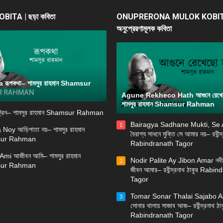
ITA | ছড়া কবিতা
ONUPRERONA MULOK KOBIT
অনুপ্রেরণামূলক কবিতা
রূপকথা– শামসুর রাহমান Shamsur
Agune Rekheco Hath আগুনে রেখে
শামসুর রাহমান Shamsur Rahman
্রেন– শামসুর রাহমান Shamsur Rahman
Bairagya Sadhane Mukti, Se
1
 Noy আড়িপাতা নয়– শামসুর রাহমান
বৈরাগ্য সাধনে মুক্তি সে আমার নয়– রবীন্দ
ur Rahman
Rabindranath Tagor
Ami আজীবন আমি– শামসুর রাহমান
Nodir Palite Ay Jibon Amar নদী
2
ur Rahman
জীবন আমার– রবীন্দ্রনাথ ঠাকুর Rabi
Tagor
Tomar Sonar Thalai Sajabo Aa
3
সোনার থালায় সাজাব আজ– রবীন্দ্রনাথ ঠাক
Rabindranath Tagor