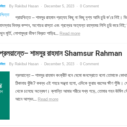
By
Rakibul Hasan
·
December 5, 2023
·
0 Comment
বিতা
প্রায়শ্চিত্ত – শামসুর রাহমান প্রত্যহ কিছু না কিছু দৃশ্য আমি চুরি ক’রে নিই। ভি
োৎস্নার বিনম্র কম্পন, অগোচর রাস্তা এবং গ্রন্থের অত্যন্ত রহস্যময় লিপি চুরি করে নিই; 
ন মূর্তি, লোপামুদ্রা ভীষণ বিব্রত শাড়ির...
Read more
্রলয়ান্তে– শামসুর রাহমান Shamsur Rahman
By
Rakibul Hasan
·
December 5, 2023
·
0 Comment
বিতা
প্রলয়ান্তে – শামসুর রাহমান কংক্রীট বনে ঘেমো জনস্রোতে বলো তোমাকে কোথা
ঠিকানায় খুঁজি? কবন্ধ এই শহরে সন্ধ্যা হলো, এদিকে ফুরায় বয়সের ক্ষীণ পুঁজি। 
থেকে চলেছে অন্বেষণ। ক্লান্তি আমার শরীরে সখ্য গড়ে, তোমার গহন ঊর্মিল 
আনে আশ্বন...
Read more