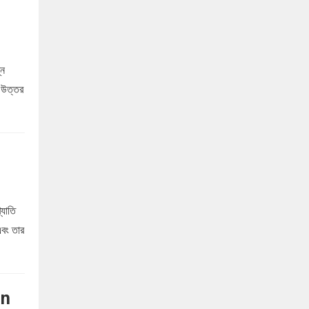
্ন
 উত্তর
্যাতি
এবং তার
an