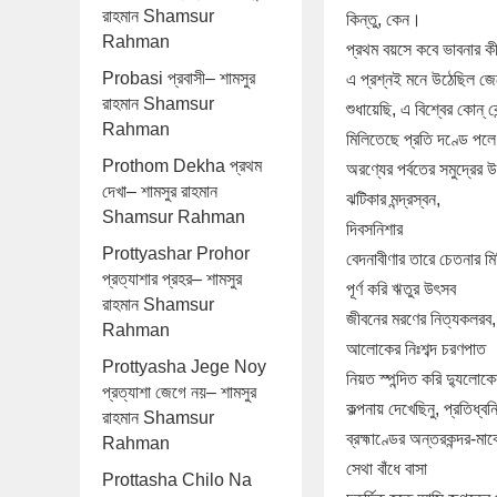
রাহমান Shamsur
কিন্তু, কেন।
Rahman
প্রথম বয়সে কবে ভাবনার 
Probasi প্রবাসী– শামসুর
এ প্রশ্নই মনে উঠেছিল জ
রাহমান Shamsur
শুধায়েছি, এ বিশ্বের কোন্‌ ক
Rahman
মিলিতেছে প্রতি দণ্ডে পলে
Prothom Dekha প্রথম
অরণ্যের পর্বতের সমুদ্রের 
দেখা– শামসুর রাহমান
ঝটিকার মন্দ্রস্বন,
Shamsur Rahman
দিবসনিশার
Prottyashar Prohor
বেদনাবীণার তারে চেতনার মি
প্রত্যাশার প্রহর– শামসুর
পূর্ণ করি ঋতুর উৎসব
রাহমান Shamsur
জীবনের মরণের নিত্যকলরব,
Rahman
আলোকের নিঃশব্দ চরণপাত
Prottyasha Jege Noy
নিয়ত স্পন্দিত করি দ্যুলো
প্রত্যাশা জেগে নয়– শামসুর
কল্পনায় দেখেছিনু, প্রতিধ্ব
রাহমান Shamsur
ব্রহ্মাণ্ডের অন্তরকন্দর-ম
Rahman
সেথা বাঁধে বাসা
Prottasha Chilo Na