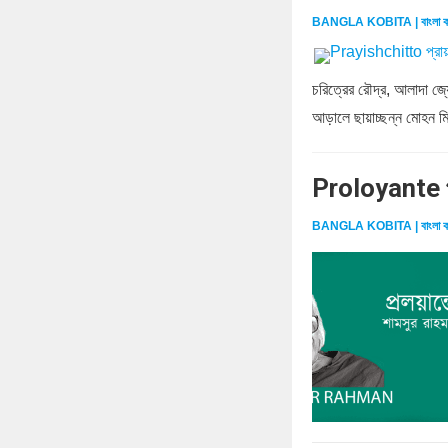
BANGLA KOBITA | বাংলা ক
চরিত্রের রৌদ্র, আলাদা জ্য
আড়ালে ছায়াচ্ছন্ন মোহন মিথু
Proloyante প
BANGLA KOBITA | বাংলা ক