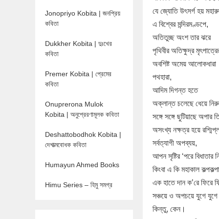
যে জ্যোতি উৎসর্গ হয় মহার
Jonopriyo Kobita | জনপ্রিয়
কবিতা
এ বিশ্বের মন্দিরমণ্ডপে,
অতিতুচ্ছ অংশ তার ঝরে
Dukkher Kobita | দুঃখের
পৃথিবীর অতিক্ষুদ্র মৃৎপাত্
কবিতা
অবশিষ্ট অমেয় আলোকধারা
Premer Kobita | প্রেমের
পথহারা,
কবিতা
আদিম দিগন্ত হতে
অক্লান্ত চলেছে ধেয়ে নির
Onuprerona Mulok
Kobita | অনুপ্রেরণামূলক কবিতা
সঙ্গে সঙ্গে ছুটিয়াছে অপার 
অসংখ্য নক্ষত্র হয়ে রশ্মিপ্ল
Deshattobodhok Kobita |
সর্বত্যাগী অপব্যয়,
দেশাত্মবোধক কবিতা
আপন সৃষ্টির ‘পরে বিধাতার ন
Humayun Ahmed Books
কিংবা এ কি মহাকাল কল্পকল্প
এক হাতে দান ক’রে ফিরে ফ
Himu Series – হিমু সমগ্র
সঞ্চয়ে ও অপচয়ে যুগে যুগে
কিন্তু, কেন।