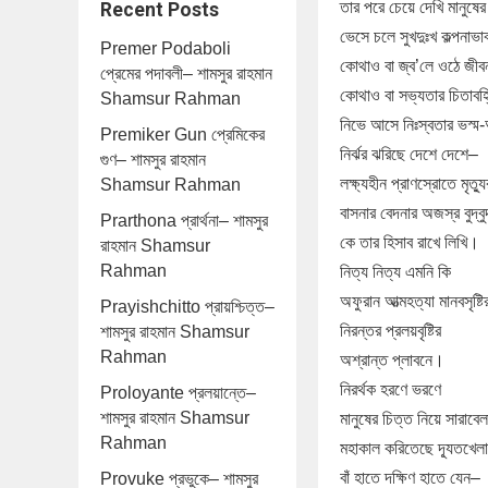
তার পরে চেয়ে দেখি মানুষ
Recent Posts
ভেসে চলে সুখদুঃখ কল্পনা
Premer Podaboli
কোথাও বা জ্ব’লে ওঠে জীব
প্রেমের পদাবলী– শামসুর রাহমান
কোথাও বা সভ্যতার চিতাবহ্
Shamsur Rahman
নিভে আসে নিঃস্বতার ভস্
Premiker Gun প্রেমিকের
নির্ঝর ঝরিছে দেশে দেশে–
গুণ– শামসুর রাহমান
লক্ষ্যহীন প্রাণস্রোতে মৃত্য
Shamsur Rahman
বাসনার বেদনার অজস্র বুদ্বু
Prarthona প্রার্থনা– শামসুর
কে তার হিসাব রাখে লিখি।
রাহমান Shamsur
Rahman
নিত্য নিত্য এমনি কি
অফুরান আত্মহত্যা মানবসৃষ্টি
Prayishchitto প্রায়শ্চিত্ত–
নিরন্তর প্রলয়বৃষ্টির
শামসুর রাহমান Shamsur
Rahman
অশ্রান্ত প্লাবনে।
নিরর্থক হরণে ভরণে
Proloyante প্রলয়ান্তে–
শামসুর রাহমান Shamsur
মানুষের চিত্ত নিয়ে সারাবেল
Rahman
মহাকাল করিতেছে দ্যূতখেলা
বাঁ হাতে দক্ষিণ হাতে যেন–
Provuke প্রভুকে– শামসুর