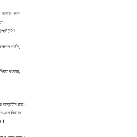
কী আঘাত লেগে
েগে–
েন্দ্রস্থলে
উল্লোল গর্জন,
শ্রিত ঝংকার,
কের অস্তহীন রাত।
নিমণ্ডল বিরাজে
াঝে।