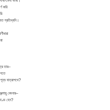
পাখা-মেলা ভাষা।
র্ণ করি
রি
যত প্রতিধ্বনি।
াণীধারা
রা
ূত্র তার–
জগতে
শূন্য যাত্রাপথে?
ল্পায়ু বেদনার–
ভাণ্ড হেন?