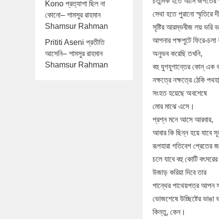
চতুর্দিক হতে আসি জগতের 
Kono প্রত্যাশা ছিল না
সেথা হতে পুরানো স্মৃতিরে দী
কোনো– শামসুর রাহমান
Shamsur Rahman
সৃষ্টির আরম্ভবীজ লয় ভরি ভ
আপনার পক্ষপুটে ফিরে-চলা 
Prititi Aseni প্রতীতি
আসেনি– শামসুর রাহমান
অনুভব করেছি তখনি,
Shamsur Rahman
বহু যুগযুগান্তের কোন্‌ এক ব
নক্ষত্রে নক্ষত্রে ঠেকি পথহা
সংহত হয়েছে অবশেষে
মোর মাঝে এসে।
প্রশ্ন মনে আসে আরবার,
আবার কি ছিন্ন হয়ে যাবে স
রূপহারা গতিবেগ প্রেতের 
চলে যাবে বহু কোটি বৎসরের 
উজাড় করিয়া দিবে তার
পান্থের পাথেয়পত্র আপন স্ব
ভোজশেষে উচ্ছিষ্টের ভাঙা 
কিন্তু, কেন।