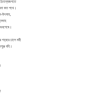
ের চৈতন্যজগতে
ভাবনা কত পথে।
ন-উৎসাহ,
নিদাহ
ম-অবশেষে।
ুর গহ্বরে ঢালে মহী
দপুঞ্জ বহি।
র
া