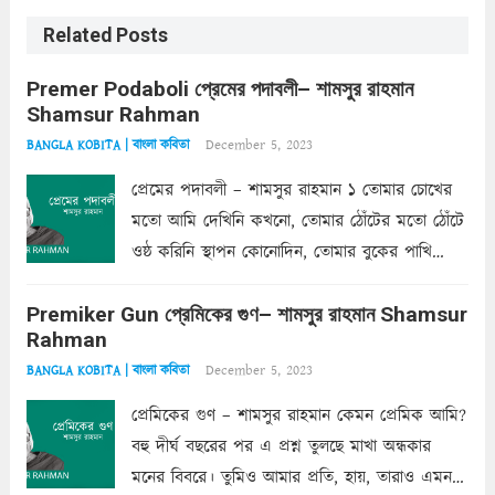
Related Posts
Premer Podaboli প্রেমের পদাবলী– শামসুর রাহমান
Shamsur Rahman
December 5, 2023
BANGLA KOBITA | বাংলা কবিতা
প্রেমের পদাবলী – শামসুর রাহমান ১ তোমার চোখের
মতো আমি দেখিনি কখনো, তোমার ঠোঁটের মতো ঠোঁটে
ওষ্ঠ করিনি স্থাপন কোনোদিন, তোমার বুকের পাখি
একদা ধ্বনিত এ জীবনে। তোমার চুলের মতো চুল
Premiker Gun প্রেমিকের গুণ– শামসুর রাহমান Shamsur
কোথাও কি এরকম ছায়া দেয় ক্লান্তির প্রহরে? মুছে
Rahman
ফেলে...
Read more
December 5, 2023
BANGLA KOBITA | বাংলা কবিতা
প্রেমিকের গুণ – শামসুর রাহমান কেমন প্রেমিক আমি?
বহু দীর্ঘ বছরের পর এ প্রশ্ন তুলছে মাখা অন্ধকার
মনের বিবরে। তুমিও আমার প্রতি, হায়, তারাও এমন