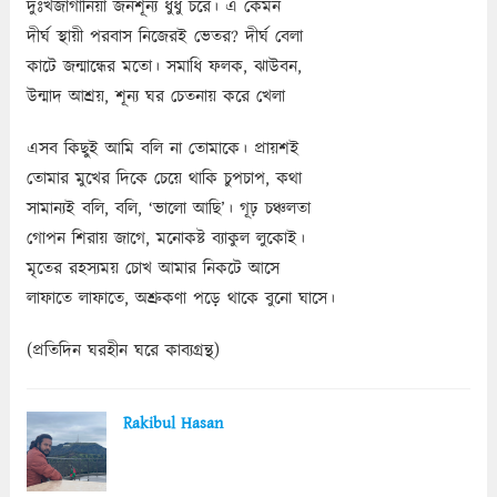
দুঃখজাগানিয়া জনশূন্য ধুধু চরে। এ কেমন
দীর্ঘ স্থায়ী পরবাস নিজেরই ভেতর? দীর্ঘ বেলা
কাটে জন্মান্ধের মতো। সমাধি ফলক, ঝাউবন,
উন্মাদ আশ্রয়, শূন্য ঘর চেতনায় করে খেলা
এসব কিছুই আমি বলি না তোমাকে। প্রায়শই
তোমার মুখের দিকে চেয়ে থাকি চুপচাপ, কথা
সামান্যই বলি, বলি, ‘ভালো আছি’। গূঢ় চঞ্চলতা
গোপন শিরায় জাগে, মনোকষ্ট ব্যাকুল লুকোই।
মৃতের রহস্যময় চোখ আমার নিকটে আসে
লাফাতে লাফাতে, অশ্রুকণা পড়ে থাকে বুনো ঘাসে।
(প্রতিদিন ঘরহীন ঘরে কাব্যগ্রন্থ)
Rakibul Hasan