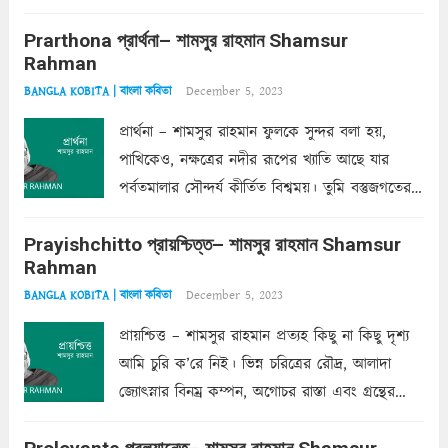
ক’রে আজকাল মাঝে-মাঝে, মনে হয়, প্রশ্নের উত্তর
Prarthona প্রার্থনা– শামসুর রাহমান Shamsur
একান্ত জরুরি- নইলে একটি দেয়াল নিমেষেই ভীষণ
Rahman
দাঁড়িয়ে...
Read more
December 5, 2023
BANGLA KOBITA | বাংলা কবিতা
প্রার্থনা – শামসুর রাহমান ফুলকে সুন্দর বলা হয়,
পাখিকেও, নক্ষত্রের নদীর রূপের খ্যাতি আছে যার
পর্বতমালার সৌন্দর্য কীর্তিত বিশ্বময়। তুমি বস্তুজগতের
অন্তর্গত, প্রকৃতির ঘনিষ্ঠ প্রতিবেশিনী, কিন্তু তোমার এবং
Prayishchitto প্রায়শ্চিত্ত– শামসুর রাহমান Shamsur
তার সুষমায় পার্থক্য অনেক। তোমাকে সুন্দরী বলা চলে,
Rahman
অন্তত আমি তো তাই...
Read more
December 5, 2023
BANGLA KOBITA | বাংলা কবিতা
প্রায়শ্চিত্ত – শামসুর রাহমান প্রত্যহ কিছু না কিছু দৃশ্য
আমি চুরি ক’রে নিই। ভিন্ন চরিত্রের রৌদ্র, আলাদা
জ্যোৎস্নার বিনম্র কম্পন, অগোচর রাস্তা এবং গ্রন্থের
অত্যন্ত রহস্যময় লিপি চুরি করে নিই; সিঁড়ির আড়ালে