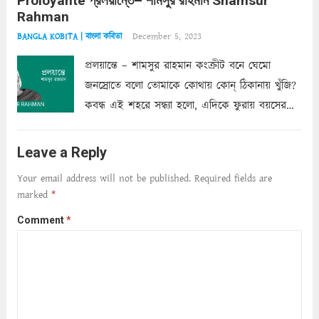
Proloyante প্রলয়ান্তে– শামসুর রাহমান Shamsur
ছায়াচ্ছন্ন মোহন মিথুন মূর্তি, লোপামুদ্রা ভীষণ বিব্রত
Rahman
শাড়ির...
Read more
December 5, 2023
BANGLA KOBITA | বাংলা কবিতা
প্রলয়ান্তে – শামসুর রাহমান কংক্রীট বনে ঘেমো
জনস্রোতে বলো তোমাকে কোথায় কোন্‌ ঠিকানায় খুঁজি?
কবন্ধ এই শহরে সন্ধ্যা হলো, এদিকে ফুরায় বয়সের
ক্ষীণ পুঁজি। সেই কবে থেকে চলেছে অন্বেষণ। ক্লান্তি
আমার শরীরে সখ্য গড়ে, তোমার গহন ঊর্মিল যৌবন
Leave a Reply
আনে আশ্বন...
Read more
Your email address will not be published.
Required fields are
marked
*
Comment
*