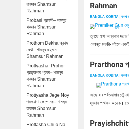
Rahman
রাহমান Shamsur
Rahman
BANGLA KOBITA | বাংলা ক
Probasi প্রবাসী– শামসুর
রাহমান Shamsur
Rahman
তুলছে মাখা অন্ধকার মনের
Prothom Dekha প্রথম
একান্ত জরুরি- নইলে একটি
দেখা– শামসুর রাহমান
Shamsur Rahman
Prarthona প্
Prottyashar Prohor
প্রত্যাশার প্রহর– শামসুর
BANGLA KOBITA | বাংলা ক
রাহমান Shamsur
Rahman
আছে যার পর্বতমালার সৌন্দর্
Prottyasha Jege Noy
প্রত্যাশা জেগে নয়– শামসুর
সুষমায় পার্থক্য অনেক। তো
রাহমান Shamsur
Rahman
Prayishchitt
Prottasha Chilo Na