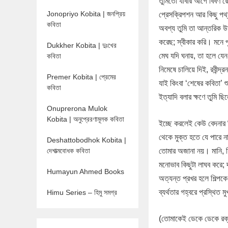
তুমিতো যাবার আগে বিবর্ণ 
Jonopriyo Kobita | জনপ্রিয়
প্রেসক্রিপশন আর কিছু পথ্
কবিতা
অবশ্য তুমি তা আন্তরিক উ
করেছ; স্বীকার করি। মনে পুঞ
Dukkher Kobita | দুঃখের
মেঘ যদি ঘনায়, তা হলে যেন
কবিতা
নিমেষে চালিয়ে দিই, রবীন্দ্
Premer Kobita | প্রেমের
যাই কিংবা ‘শেষের কবিতা’ 
কবিতা
ইত্যাদি বলার ক্ষণে তুমি 
Onuprerona Mulok
Kobita | অনুপ্রেরণামূলক কবিতা
ইচ্ছে করলেই কেউ বেদনার 
থেকে মুক্ত হতে যে পারে না
Deshattobodhok Kobita |
দেশাত্মবোধক কবিতা
তোমার অজানা নয়। মানি, শিল
মনোভাব কিছুটা লাঘব করে;
Humayun Ahmed Books
অত্যন্ত প্রখর হলে শিল্পকে
ব্যর্থতার গহ্বরে প্রস্থিত 
Himu Series – হিমু সমগ্র
(তোমাকেই ডেকে ডেকে রক্তচ