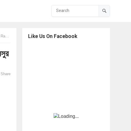
Like Us On Facebook
hman
সুর
Share