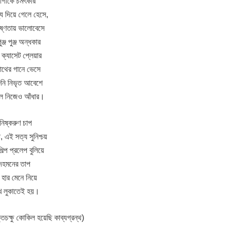
রোগীকে চমৎকার
য দিয়ে গেলে হেসে,
ষ্ণতায় ভালোবেসে
্জ পুঞ্জ অন্ধকার
 ক্যাসেট প্লেয়ার
রনাথের গানে ভেসে
শুনি নিভৃত আবেশে
ছিলে নিজেও আঁধার।
নিষ্করুণ চাপ
, এই সত্য সুনিশ্চয়
্প প্রলেপ বুলিয়ে
 দহমনের তাপ
 হার মেনে নিয়ে
মুখ লুকাতেই হয়।
ক্ষু কোকিল হয়েছি কাব্যগ্রন্থ)