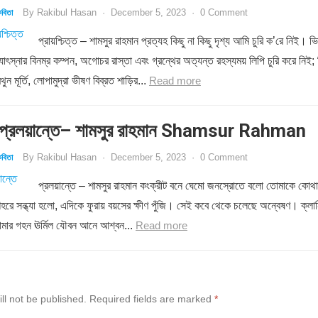
By
Rakibul Hasan
·
December 5, 2023
·
0 Comment
বিতা
প্রায়শ্চিত্ত – শামসুর রাহমান প্রত্যহ কিছু না কিছু দৃশ্য আমি চুরি ক’রে নিই। ভি
োৎস্নার বিনম্র কম্পন, অগোচর রাস্তা এবং গ্রন্থের অত্যন্ত রহস্যময় লিপি চুরি করে নিই; 
ন মূর্তি, লোপামুদ্রা ভীষণ বিব্রত শাড়ির...
Read more
্রলয়ান্তে– শামসুর রাহমান Shamsur Rahman
By
Rakibul Hasan
·
December 5, 2023
·
0 Comment
বিতা
প্রলয়ান্তে – শামসুর রাহমান কংক্রীট বনে ঘেমো জনস্রোতে বলো তোমাকে কোথা
শহরে সন্ধ্যা হলো, এদিকে ফুরায় বয়সের ক্ষীণ পুঁজি। সেই কবে থেকে চলেছে অন্বেষণ। ক্লান
োমার গহন ঊর্মিল যৌবন আনে আশ্বন...
Read more
ll not be published.
Required fields are marked
*