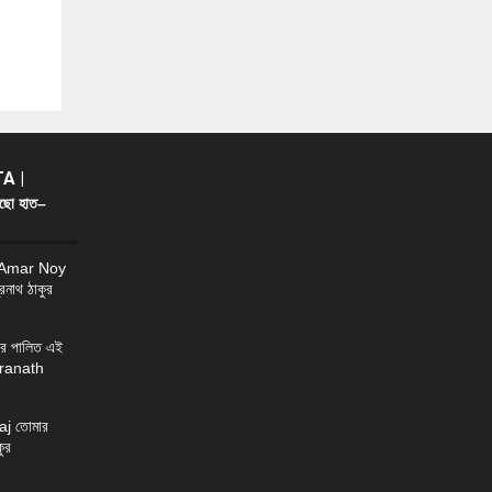
A |
ছো হাত–
 Amar Noy
্রনাথ ঠাকুর
র পালিত এই
ndranath
j তোমার
ুর