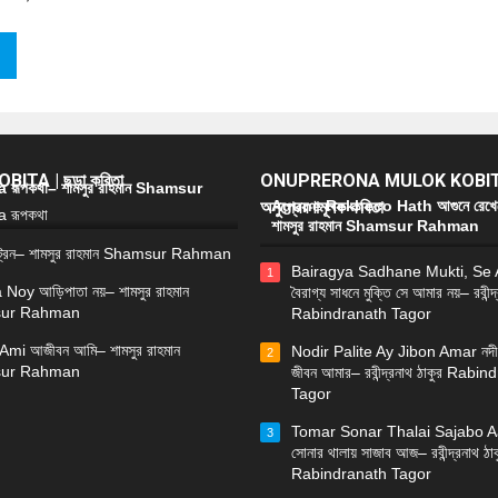
ITA | ছড়া কবিতা
ONUPRERONA MULOK KOBIT
রূপকথা– শামসুর রাহমান Shamsur
অনুপ্রেরণামূলক কবিতা
Agune Rekheco Hath আগুনে রেখে
শামসুর রাহমান Shamsur Rahman
্রেন– শামসুর রাহমান Shamsur Rahman
Bairagya Sadhane Mukti, Se
1
 Noy আড়িপাতা নয়– শামসুর রাহমান
বৈরাগ্য সাধনে মুক্তি সে আমার নয়– রবীন্দ
ur Rahman
Rabindranath Tagor
Ami আজীবন আমি– শামসুর রাহমান
Nodir Palite Ay Jibon Amar নদী
2
ur Rahman
জীবন আমার– রবীন্দ্রনাথ ঠাকুর Rabi
Tagor
Tomar Sonar Thalai Sajabo Aa
3
সোনার থালায় সাজাব আজ– রবীন্দ্রনাথ ঠাক
Rabindranath Tagor