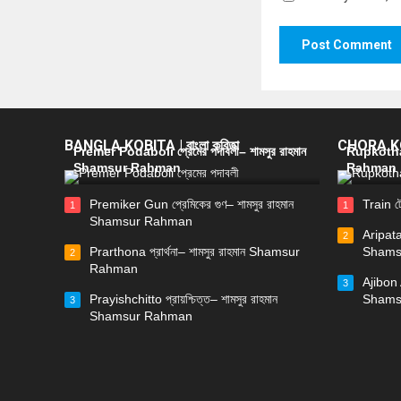
BANGLA KOBITA | বাংলা কবিতা
CHORA KOB
Premer Podaboli প্রেমের পদাবলী– শামসুর রাহমান
Rupkotha 
Shamsur Rahman
Rahman
Premiker Gun প্রেমিকের গুণ– শামসুর রাহমান
Train ট
1
1
Shamsur Rahman
Aripata
2
Prarthona প্রার্থনা– শামসুর রাহমান Shamsur
Shams
2
Rahman
Ajibon 
3
Prayishchitto প্রায়শ্চিত্ত– শামসুর রাহমান
Shams
3
Shamsur Rahman