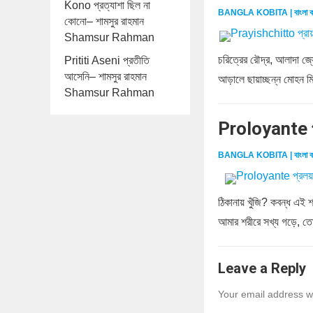
Kono প্রত্যাশা ছিল না
BANGLA KOBITA | বাংলা ক
কোনো– শামসুর রাহমান
Shamsur Rahman
চরিত্রের রৌদ্র, আলাদা জ্য
Prititi Aseni প্রতীতি
আসেনি– শামসুর রাহমান
আড়ালে ছায়াচ্ছন্ন মোহন মিথু
Shamsur Rahman
Proloyante প
BANGLA KOBITA | বাংলা ক
ঠিকানায় খুঁজি? কবন্ধ এই 
আমার শরীরে সখ্য গড়ে, ত
Leave a Reply
Your email address wi