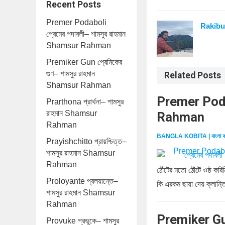
Recent Posts
Premer Podaboli
Rakibu
প্রেমের পদাবলী– শামসুর রাহমান
Shamsur Rahman
Premiker Gun প্রেমিকের
গুণ– শামসুর রাহমান
Related Posts
Shamsur Rahman
Premer Podab
Prarthona প্রার্থনা– শামসুর
রাহমান Shamsur
Rahman
Rahman
BANGLA KOBITA | বাংলা ক
Prayishchitto প্রায়শ্চিত্ত–
শামসুর রাহমান Shamsur
Rahman
ঠোঁটের মতো ঠোঁটে ওষ্ঠ ক
Proloyante প্রলয়ান্তে–
কি এরকম ছায়া দেয় ক্লান্ত
শামসুর রাহমান Shamsur
Rahman
Premiker Gun
Provuke প্রভুকে– শামসুর