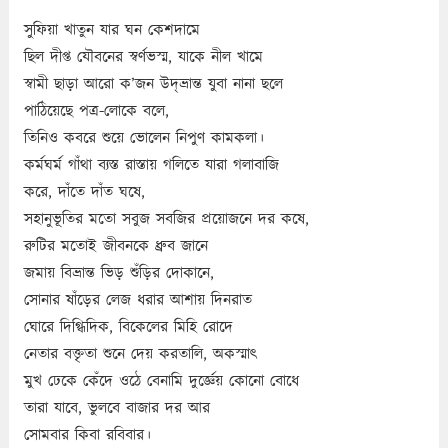
সুফিয়া খাতুন যার ঘন কেশদামে
ছিল দীপ্ত যৌবনের স্বর্ণভস্ম, যাকে নীল খামে
স্বামী ছাড়া আরো ক’জন উদ্‌ভ্রান্ত যুবা নানা ছলে
পাঠিয়েছে পত্র-লোকে বলে,
তিনিও কবরে শুয়ে ভোলেন নিপুণ কামকলা।
কর্মঘর্ম গাঁথা ব্যস্ত রাস্তায় গলিতে যারা গলাবাজি
করে, দাঁতে দাঁত ঘষে,
সহানুভূতির মতো সবুজ সবজির প্রয়োজনে দর কষে,
রুটির মতোই জীবনকে ধ্রুব জানে
জমায় বিভ্রান্ত ভিড় শুঁড়ির দোকানে,
সোনার ষাঁড়ের লেজ ধরার আশায় দিনরাত
ঘোরে দিগ্ধিদিক, বিকেলের মিহি রোদে
নেতার বক্তৃতা শুনে দেয় করতালি, অকস্মাৎ
মুখ ঢেকে কেঁদে ওঠে বেনামি দুর্জ্ঞেয় কোনো বোধে
তারা যাবে, ভুলবে বাজার দর আর
সোমবার কিবা রবিবার।