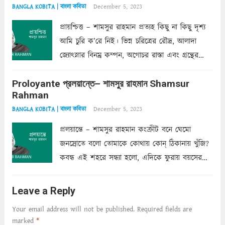
December 5, 2023
BANGLA KOBITA | বাংলা কবিতা
প্রায়শ্চিত্ত – শামসুর রাহমান প্রত্যহ কিছু না কিছু দৃশ্য
আমি চুরি ক’রে নিই। ভিন্ন চরিত্রের রৌদ্র, আলাদা
জ্যোৎস্নার বিনম্র কম্পন, অগোচর রাস্তা এবং গ্রন্থের
অত্যন্ত রহস্যময় লিপি চুরি করে নিই; সিঁড়ির আড়ালে
Proloyante প্রলয়ান্তে– শামসুর রাহমান Shamsur
ছায়াচ্ছন্ন মোহন মিথুন মূর্তি, লোপামুদ্রা ভীষণ বিব্রত
Rahman
শাড়ির...
Read more
December 5, 2023
BANGLA KOBITA | বাংলা কবিতা
প্রলয়ান্তে – শামসুর রাহমান কংক্রীট বনে ঘেমো
জনস্রোতে বলো তোমাকে কোথায় কোন্‌ ঠিকানায় খুঁজি?
কবন্ধ এই শহরে সন্ধ্যা হলো, এদিকে ফুরায় বয়সের
ক্ষীণ পুঁজি। সেই কবে থেকে চলেছে অন্বেষণ। ক্লান্তি
আমার শরীরে সখ্য গড়ে, তোমার গহন ঊর্মিল যৌবন
Leave a Reply
আনে আশ্বন...
Read more
Your email address will not be published.
Required fields are
marked
*