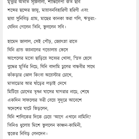
মৃত্যুর অতীত সৃষ্টিলীলা, শান্তিলেপা কত ছবি
শব্দের ছন্দের জাদু, মায়াবনবিহারিণী হরিণী এবং
ছায়া সুনিবিড় গ্রাম, মাছের কানকা ভরা গলি, ঋতুরং-
যেদিন গেলেন তিনি, ভুললেন সবি।
হামেদ জালাল, সেই পৌঢ়, জ্যোৎস্না রাতে
যিনি গ্রান্ড ক্যানালের গন্ডোলায় ভেসে
আপেলের মতো ছাড়িয়ে সত্যের খোসা, স্মিত হেসে
বুদ্ধের মূর্তির নিচে, যিনি বাদামি চুলের বান্ধবীর সাথে
কাঁকড়ার ঝোল কিংবা অয়েস্টার চোখে,
মাতাডোর আর ষাঁড়ের লড়াই দেখে
মিটিয়ে চোখের তৃষ্ণা ঘাসের ঘাগরার নাচে, শেষে
একদিন সাফল্যের তরী বেয়ে সুদূরে আবেশে
স্বদেশের ঘাটে ভিড়লেন,
যিনি শালিকের দিকে চেয়ে ‘আগে এখানে নামিনি?
তিনিও ধুলোয় মিশে ভুললেন কাঞ্চন-কামিনী,
ত্বকের নিবিড় লেনদেন।