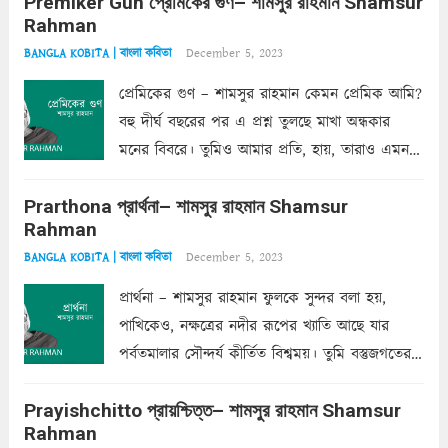
Premiker Gun প্রেমিকের গুণ– শামসুর রাহমান Shamsur
কোথাও কি এরকম ছায়া দেয় ক্লান্তির প্রহরে? মুছে
Rahman
ফেলে...
Read more
December 5, 2023
BANGLA KOBITA | বাংলা কবিতা
প্রেমিকের গুণ – শামসুর রাহমান কেমন প্রেমিক আমি?
বহু দীর্ঘ বছরের পর এ প্রশ্ন তুলছে মাখা অন্ধকার
মনের বিবরে। তুমিও আমার প্রতি, হায়, তারাও এমন
ক’রে আজকাল মাঝে-মাঝে, মনে হয়, প্রশ্নের উত্তর
Prarthona প্রার্থনা– শামসুর রাহমান Shamsur
একান্ত জরুরি- নইলে একটি দেয়াল নিমেষেই ভীষণ
Rahman
দাঁড়িয়ে...
Read more
December 5, 2023
BANGLA KOBITA | বাংলা কবিতা
প্রার্থনা – শামসুর রাহমান ফুলকে সুন্দর বলা হয়,
পাখিকেও, নক্ষত্রের নদীর রূপের খ্যাতি আছে যার
পর্বতমালার সৌন্দর্য কীর্তিত বিশ্বময়। তুমি বস্তুজগতের
অন্তর্গত, প্রকৃতির ঘনিষ্ঠ প্রতিবেশিনী, কিন্তু তোমার এবং
Prayishchitto প্রায়শ্চিত্ত– শামসুর রাহমান Shamsur
তার সুষমায় পার্থক্য অনেক। তোমাকে সুন্দরী বলা চলে,
Rahman
অন্তত আমি তো তাই...
Read more