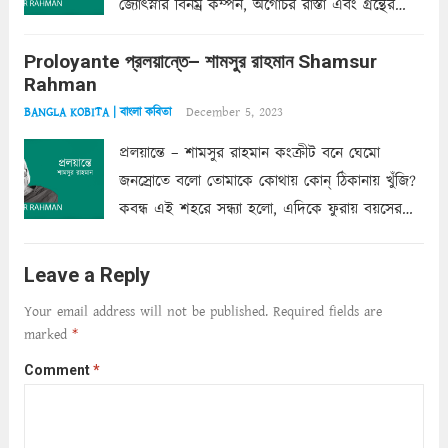
জ্যোৎস্নার বিনম্র কম্পন, অগোচর রাস্তা এবং গ্রন্থের
অত্যন্ত রহস্যময় লিপি চুরি করে নিই; সিঁড়ির আড়ালে
Proloyante প্রলয়ান্তে– শামসুর রাহমান Shamsur
ছায়াচ্ছন্ন মোহন মিথুন মূর্তি, লোপামুদ্রা ভীষণ বিব্রত
Rahman
শাড়ির...
Read more
December 5, 2023
BANGLA KOBITA | বাংলা কবিতা
প্রলয়ান্তে – শামসুর রাহমান কংক্রীট বনে ঘেমো
জনস্রোতে বলো তোমাকে কোথায় কোন্‌ ঠিকানায় খুঁজি?
কবন্ধ এই শহরে সন্ধ্যা হলো, এদিকে ফুরায় বয়সের
ক্ষীণ পুঁজি। সেই কবে থেকে চলেছে অন্বেষণ। ক্লান্তি
আমার শরীরে সখ্য গড়ে, তোমার গহন ঊর্মিল যৌবন
Leave a Reply
আনে আশ্বন...
Read more
Your email address will not be published.
Required fields are
marked
*
Comment
*