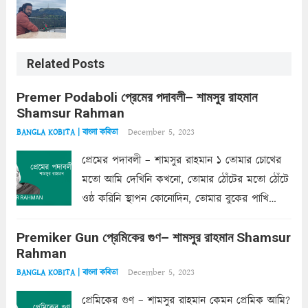
Related Posts
Premer Podaboli প্রেমের পদাবলী– শামসুর রাহমান
Shamsur Rahman
December 5, 2023
BANGLA KOBITA | বাংলা কবিতা
প্রেমের পদাবলী – শামসুর রাহমান ১ তোমার চোখের
মতো আমি দেখিনি কখনো, তোমার ঠোঁটের মতো ঠোঁটে
ওষ্ঠ করিনি স্থাপন কোনোদিন, তোমার বুকের পাখি
একদা ধ্বনিত এ জীবনে। তোমার চুলের মতো চুল
Premiker Gun প্রেমিকের গুণ– শামসুর রাহমান Shamsur
কোথাও কি এরকম ছায়া দেয় ক্লান্তির প্রহরে? মুছে
Rahman
ফেলে...
Read more
December 5, 2023
BANGLA KOBITA | বাংলা কবিতা
প্রেমিকের গুণ – শামসুর রাহমান কেমন প্রেমিক আমি?