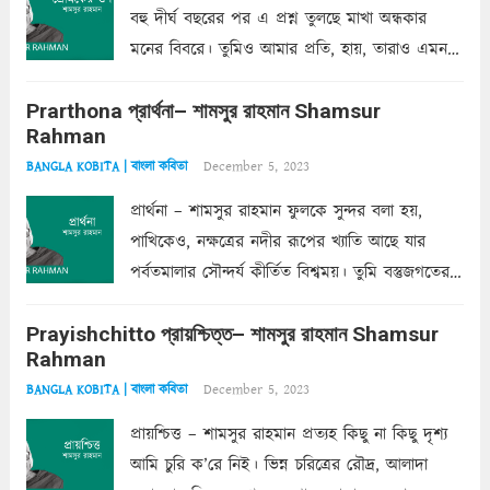
বহু দীর্ঘ বছরের পর এ প্রশ্ন তুলছে মাখা অন্ধকার
মনের বিবরে। তুমিও আমার প্রতি, হায়, তারাও এমন
ক’রে আজকাল মাঝে-মাঝে, মনে হয়, প্রশ্নের উত্তর
Prarthona প্রার্থনা– শামসুর রাহমান Shamsur
একান্ত জরুরি- নইলে একটি দেয়াল নিমেষেই ভীষণ
Rahman
দাঁড়িয়ে...
Read more
December 5, 2023
BANGLA KOBITA | বাংলা কবিতা
প্রার্থনা – শামসুর রাহমান ফুলকে সুন্দর বলা হয়,
পাখিকেও, নক্ষত্রের নদীর রূপের খ্যাতি আছে যার
পর্বতমালার সৌন্দর্য কীর্তিত বিশ্বময়। তুমি বস্তুজগতের
অন্তর্গত, প্রকৃতির ঘনিষ্ঠ প্রতিবেশিনী, কিন্তু তোমার এবং
Prayishchitto প্রায়শ্চিত্ত– শামসুর রাহমান Shamsur
তার সুষমায় পার্থক্য অনেক। তোমাকে সুন্দরী বলা চলে,
Rahman
অন্তত আমি তো তাই...
Read more
December 5, 2023
BANGLA KOBITA | বাংলা কবিতা
প্রায়শ্চিত্ত – শামসুর রাহমান প্রত্যহ কিছু না কিছু দৃশ্য
আমি চুরি ক’রে নিই। ভিন্ন চরিত্রের রৌদ্র, আলাদা