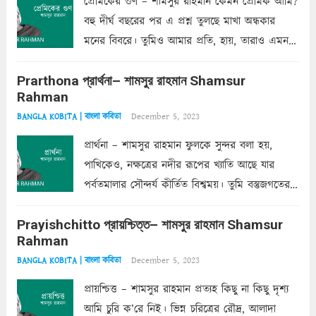
প্রেমিকের গুণ – শামসুর রাহমান কেমন প্রেমিক আমি?
বহু দীর্ঘ বছরের পর এ প্রশ্ন তুলছে মাখা অন্ধকার
মনের বিবরে। তুমিও আমার প্রতি, হায়, তারাও এমন
ক’রে আজকাল মাঝে-মাঝে, মনে হয়, প্রশ্নের উত্তর
Prarthona প্রার্থনা– শামসুর রাহমান Shamsur
একান্ত জরুরি- নইলে একটি দেয়াল নিমেষেই ভীষণ
Rahman
দাঁড়িয়ে...
Read more
December 5, 2023
BANGLA KOBITA | বাংলা কবিতা
প্রার্থনা – শামসুর রাহমান ফুলকে সুন্দর বলা হয়,
পাখিকেও, নক্ষত্রের নদীর রূপের খ্যাতি আছে যার
পর্বতমালার সৌন্দর্য কীর্তিত বিশ্বময়। তুমি বস্তুজগতের
অন্তর্গত, প্রকৃতির ঘনিষ্ঠ প্রতিবেশিনী, কিন্তু তোমার এবং
Prayishchitto প্রায়শ্চিত্ত– শামসুর রাহমান Shamsur
তার সুষমায় পার্থক্য অনেক। তোমাকে সুন্দরী বলা চলে,
Rahman
অন্তত আমি তো তাই...
Read more
December 5, 2023
BANGLA KOBITA | বাংলা কবিতা
প্রায়শ্চিত্ত – শামসুর রাহমান প্রত্যহ কিছু না কিছু দৃশ্য
আমি চুরি ক’রে নিই। ভিন্ন চরিত্রের রৌদ্র, আলাদা