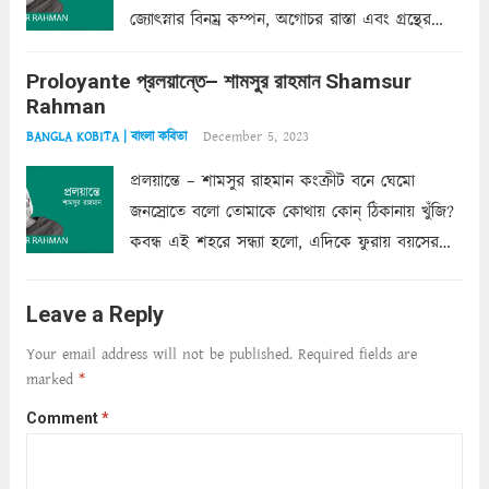
জ্যোৎস্নার বিনম্র কম্পন, অগোচর রাস্তা এবং গ্রন্থের
অত্যন্ত রহস্যময় লিপি চুরি করে নিই; সিঁড়ির আড়ালে
Proloyante প্রলয়ান্তে– শামসুর রাহমান Shamsur
ছায়াচ্ছন্ন মোহন মিথুন মূর্তি, লোপামুদ্রা ভীষণ বিব্রত
Rahman
শাড়ির...
Read more
December 5, 2023
BANGLA KOBITA | বাংলা কবিতা
প্রলয়ান্তে – শামসুর রাহমান কংক্রীট বনে ঘেমো
জনস্রোতে বলো তোমাকে কোথায় কোন্‌ ঠিকানায় খুঁজি?
কবন্ধ এই শহরে সন্ধ্যা হলো, এদিকে ফুরায় বয়সের
ক্ষীণ পুঁজি। সেই কবে থেকে চলেছে অন্বেষণ। ক্লান্তি
আমার শরীরে সখ্য গড়ে, তোমার গহন ঊর্মিল যৌবন
Leave a Reply
আনে আশ্বন...
Read more
Your email address will not be published.
Required fields are
marked
*
Comment
*