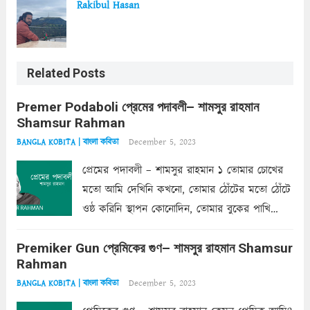
Rakibul Hasan
Related Posts
Premer Podaboli প্রেমের পদাবলী– শামসুর রাহমান
Shamsur Rahman
December 5, 2023
BANGLA KOBITA | বাংলা কবিতা
প্রেমের পদাবলী – শামসুর রাহমান ১ তোমার চোখের
মতো আমি দেখিনি কখনো, তোমার ঠোঁটের মতো ঠোঁটে
ওষ্ঠ করিনি স্থাপন কোনোদিন, তোমার বুকের পাখি
একদা ধ্বনিত এ জীবনে। তোমার চুলের মতো চুল
Premiker Gun প্রেমিকের গুণ– শামসুর রাহমান Shamsur
কোথাও কি এরকম ছায়া দেয় ক্লান্তির প্রহরে? মুছে
Rahman
ফেলে...
Read more
December 5, 2023
BANGLA KOBITA | বাংলা কবিতা