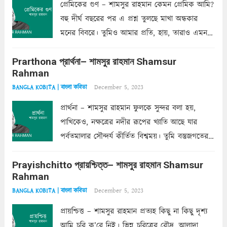
প্রেমিকের গুণ – শামসুর রাহমান কেমন প্রেমিক আমি?
বহু দীর্ঘ বছরের পর এ প্রশ্ন তুলছে মাখা অন্ধকার
মনের বিবরে। তুমিও আমার প্রতি, হায়, তারাও এমন
ক’রে আজকাল মাঝে-মাঝে, মনে হয়, প্রশ্নের উত্তর
Prarthona প্রার্থনা– শামসুর রাহমান Shamsur
একান্ত জরুরি- নইলে একটি দেয়াল নিমেষেই ভীষণ
Rahman
দাঁড়িয়ে...
Read more
December 5, 2023
BANGLA KOBITA | বাংলা কবিতা
প্রার্থনা – শামসুর রাহমান ফুলকে সুন্দর বলা হয়,
পাখিকেও, নক্ষত্রের নদীর রূপের খ্যাতি আছে যার
পর্বতমালার সৌন্দর্য কীর্তিত বিশ্বময়। তুমি বস্তুজগতের
অন্তর্গত, প্রকৃতির ঘনিষ্ঠ প্রতিবেশিনী, কিন্তু তোমার এবং
Prayishchitto প্রায়শ্চিত্ত– শামসুর রাহমান Shamsur
তার সুষমায় পার্থক্য অনেক। তোমাকে সুন্দরী বলা চলে,
Rahman
অন্তত আমি তো তাই...
Read more
December 5, 2023
BANGLA KOBITA | বাংলা কবিতা
প্রায়শ্চিত্ত – শামসুর রাহমান প্রত্যহ কিছু না কিছু দৃশ্য
আমি চুরি ক’রে নিই। ভিন্ন চরিত্রের রৌদ্র, আলাদা