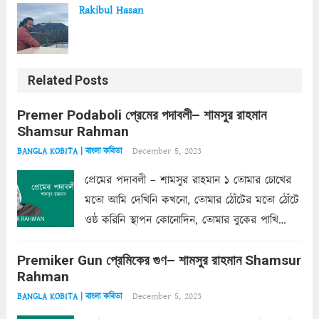
Rakibul Hasan
Related Posts
Premer Podaboli প্রেমের পদাবলী– শামসুর রাহমান
Shamsur Rahman
December 5, 2023
BANGLA KOBITA | বাংলা কবিতা
প্রেমের পদাবলী – শামসুর রাহমান ১ তোমার চোখের
মতো আমি দেখিনি কখনো, তোমার ঠোঁটের মতো ঠোঁটে
ওষ্ঠ করিনি স্থাপন কোনোদিন, তোমার বুকের পাখি
একদা ধ্বনিত এ জীবনে। তোমার চুলের মতো চুল
Premiker Gun প্রেমিকের গুণ– শামসুর রাহমান Shamsur
কোথাও কি এরকম ছায়া দেয় ক্লান্তির প্রহরে? মুছে
Rahman
ফেলে...
Read more
December 5, 2023
BANGLA KOBITA | বাংলা কবিতা