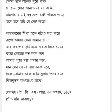
তোমা হতে অনেক দূরে থাকি
সে যেন মোর জানতে না রয় বাকি,
নামগানের এই ছদ্মবেশে দিই পরিচয় পাছে
মনে মনে মরি যে সেই লাজে।
অহংকারের মিথ্যা হতে বাঁচাও দয়া করে
রাখো আমায় যেথা আমার স্থান।
আর-সকলের দৃষ্টি হতে সরিয়ে দিয়ে মোরে
করো তোমার নত নয়ন দান।
আমার পূজা দয়া পাবার তরে,
মান যেন সে না পায় করো ঘরে,
নিত্য তোমায় ডাকি আমি ধুলার ‘পরে বসে
নিত্যনূতন অপরাধের মাঝে।
রেলপথ। ই। বি। এস। আর, ২২ আষাঢ়, ১৩১৭
(গীতাঞ্জলি কাব্যগ্রন্থ)