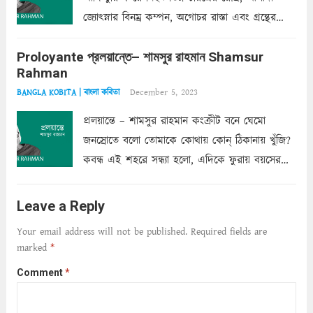
জ্যোৎস্নার বিনম্র কম্পন, অগোচর রাস্তা এবং গ্রন্থের
অত্যন্ত রহস্যময় লিপি চুরি করে নিই; সিঁড়ির আড়ালে
Proloyante প্রলয়ান্তে– শামসুর রাহমান Shamsur
ছায়াচ্ছন্ন মোহন মিথুন মূর্তি, লোপামুদ্রা ভীষণ বিব্রত
Rahman
শাড়ির...
Read more
December 5, 2023
BANGLA KOBITA | বাংলা কবিতা
প্রলয়ান্তে – শামসুর রাহমান কংক্রীট বনে ঘেমো
জনস্রোতে বলো তোমাকে কোথায় কোন্‌ ঠিকানায় খুঁজি?
কবন্ধ এই শহরে সন্ধ্যা হলো, এদিকে ফুরায় বয়সের
ক্ষীণ পুঁজি। সেই কবে থেকে চলেছে অন্বেষণ। ক্লান্তি
আমার শরীরে সখ্য গড়ে, তোমার গহন ঊর্মিল যৌবন
Leave a Reply
আনে আশ্বন...
Read more
Your email address will not be published.
Required fields are
marked
*
Comment
*