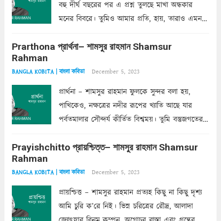
বহু দীর্ঘ বছরের পর এ প্রশ্ন তুলছে মাখা অন্ধকার
মনের বিবরে। তুমিও আমার প্রতি, হায়, তারাও এমন
ক’রে আজকাল মাঝে-মাঝে, মনে হয়, প্রশ্নের উত্তর
Prarthona প্রার্থনা– শামসুর রাহমান Shamsur
একান্ত জরুরি- নইলে একটি দেয়াল নিমেষেই ভীষণ
Rahman
দাঁড়িয়ে...
Read more
December 5, 2023
BANGLA KOBITA | বাংলা কবিতা
প্রার্থনা – শামসুর রাহমান ফুলকে সুন্দর বলা হয়,
পাখিকেও, নক্ষত্রের নদীর রূপের খ্যাতি আছে যার
পর্বতমালার সৌন্দর্য কীর্তিত বিশ্বময়। তুমি বস্তুজগতের
অন্তর্গত, প্রকৃতির ঘনিষ্ঠ প্রতিবেশিনী, কিন্তু তোমার এবং
Prayishchitto প্রায়শ্চিত্ত– শামসুর রাহমান Shamsur
তার সুষমায় পার্থক্য অনেক। তোমাকে সুন্দরী বলা চলে,
Rahman
অন্তত আমি তো তাই...
Read more
December 5, 2023
BANGLA KOBITA | বাংলা কবিতা
প্রায়শ্চিত্ত – শামসুর রাহমান প্রত্যহ কিছু না কিছু দৃশ্য
আমি চুরি ক’রে নিই। ভিন্ন চরিত্রের রৌদ্র, আলাদা
জ্যোৎস্নার বিনম্র কম্পন, অগোচর রাস্তা এবং গ্রন্থের