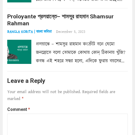
অত্যন্ত রহস্যময় লিপি চুরি করে নিই; সিঁড়ির আড়ালে
Proloyante প্রলয়ান্তে– শামসুর রাহমান Shamsur
ছায়াচ্ছন্ন মোহন মিথুন মূর্তি, লোপামুদ্রা ভীষণ বিব্রত
Rahman
শাড়ির...
Read more
December 5, 2023
BANGLA KOBITA | বাংলা কবিতা
প্রলয়ান্তে – শামসুর রাহমান কংক্রীট বনে ঘেমো
জনস্রোতে বলো তোমাকে কোথায় কোন্‌ ঠিকানায় খুঁজি?
কবন্ধ এই শহরে সন্ধ্যা হলো, এদিকে ফুরায় বয়সের
ক্ষীণ পুঁজি। সেই কবে থেকে চলেছে অন্বেষণ। ক্লান্তি
আমার শরীরে সখ্য গড়ে, তোমার গহন ঊর্মিল যৌবন
Leave a Reply
আনে আশ্বন...
Read more
Your email address will not be published.
Required fields are
marked
*
Comment
*