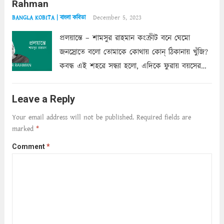
Rahman
শাড়ির...
Read more
December 5, 2023
BANGLA KOBITA | বাংলা কবিতা
প্রলয়ান্তে – শামসুর রাহমান কংক্রীট বনে ঘেমো
জনস্রোতে বলো তোমাকে কোথায় কোন্‌ ঠিকানায় খুঁজি?
কবন্ধ এই শহরে সন্ধ্যা হলো, এদিকে ফুরায় বয়সের
ক্ষীণ পুঁজি। সেই কবে থেকে চলেছে অন্বেষণ। ক্লান্তি
আমার শরীরে সখ্য গড়ে, তোমার গহন ঊর্মিল যৌবন
Leave a Reply
আনে আশ্বন...
Read more
Your email address will not be published.
Required fields are
marked
*
Comment
*