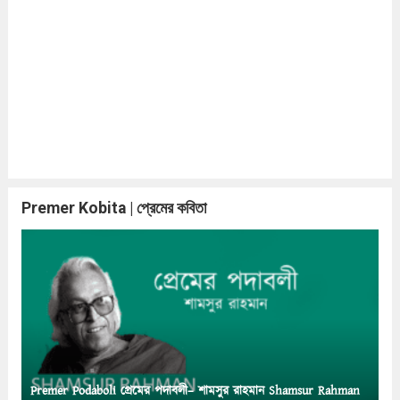
Premer Kobita | প্রেমের কবিতা
Premer Podaboli প্রেমের পদাবলী– শামসুর রাহমান Shamsur Rahman