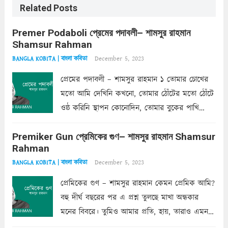
Related Posts
Premer Podaboli প্রেমের পদাবলী– শামসুর রাহমান
Shamsur Rahman
December 5, 2023
BANGLA KOBITA | বাংলা কবিতা
প্রেমের পদাবলী – শামসুর রাহমান ১ তোমার চোখের
মতো আমি দেখিনি কখনো, তোমার ঠোঁটের মতো ঠোঁটে
ওষ্ঠ করিনি স্থাপন কোনোদিন, তোমার বুকের পাখি
একদা ধ্বনিত এ জীবনে। তোমার চুলের মতো চুল
Premiker Gun প্রেমিকের গুণ– শামসুর রাহমান Shamsur
কোথাও কি এরকম ছায়া দেয় ক্লান্তির প্রহরে? মুছে
Rahman
ফেলে...
Read more
December 5, 2023
BANGLA KOBITA | বাংলা কবিতা
প্রেমিকের গুণ – শামসুর রাহমান কেমন প্রেমিক আমি?
বহু দীর্ঘ বছরের পর এ প্রশ্ন তুলছে মাখা অন্ধকার
মনের বিবরে। তুমিও আমার প্রতি, হায়, তারাও এমন
ক’রে আজকাল মাঝে-মাঝে, মনে হয়, প্রশ্নের উত্তর