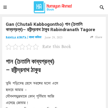
Gan (Chutali Kabbogontho) গান (চৈতালি
কাব্যগ্রন্থ)– রবীন্দ্রনাথ ঠাকুর Rabindranath Tagore
Share
June 29, 2023
BANGLA KOBITA | বাংলা কবিতা
Rate this Book
গান (চৈতালি কাব্যগ্রন্থ)
– রবীন্দ্রনাথ ঠাকুর
তুমি পড়িতেছ হেসে তরঙ্গের মতো এসে
হৃদয়ে আমার ।
যৌবনসমুদ্রমাঝে কোন্‌ পূর্ণিমায় আজি
এসেছে জোয়ার !