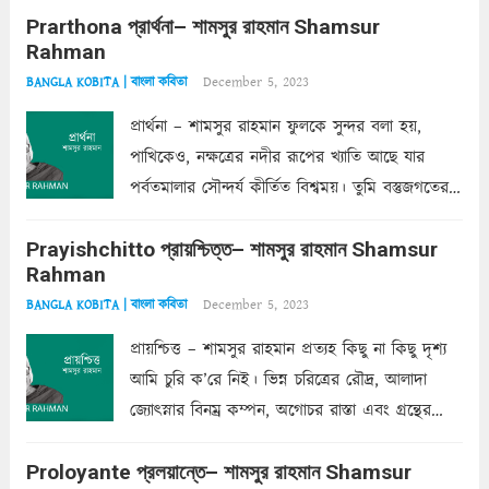
Prarthona প্রার্থনা– শামসুর রাহমান Shamsur
একান্ত জরুরি- নইলে একটি দেয়াল নিমেষেই ভীষণ
Rahman
দাঁড়িয়ে...
Read more
December 5, 2023
BANGLA KOBITA | বাংলা কবিতা
প্রার্থনা – শামসুর রাহমান ফুলকে সুন্দর বলা হয়,
পাখিকেও, নক্ষত্রের নদীর রূপের খ্যাতি আছে যার
পর্বতমালার সৌন্দর্য কীর্তিত বিশ্বময়। তুমি বস্তুজগতের
অন্তর্গত, প্রকৃতির ঘনিষ্ঠ প্রতিবেশিনী, কিন্তু তোমার এবং
Prayishchitto প্রায়শ্চিত্ত– শামসুর রাহমান Shamsur
তার সুষমায় পার্থক্য অনেক। তোমাকে সুন্দরী বলা চলে,
Rahman
অন্তত আমি তো তাই...
Read more
December 5, 2023
BANGLA KOBITA | বাংলা কবিতা
প্রায়শ্চিত্ত – শামসুর রাহমান প্রত্যহ কিছু না কিছু দৃশ্য
আমি চুরি ক’রে নিই। ভিন্ন চরিত্রের রৌদ্র, আলাদা
জ্যোৎস্নার বিনম্র কম্পন, অগোচর রাস্তা এবং গ্রন্থের
অত্যন্ত রহস্যময় লিপি চুরি করে নিই; সিঁড়ির আড়ালে
Proloyante প্রলয়ান্তে– শামসুর রাহমান Shamsur
ছায়াচ্ছন্ন মোহন মিথুন মূর্তি, লোপামুদ্রা ভীষণ বিব্রত