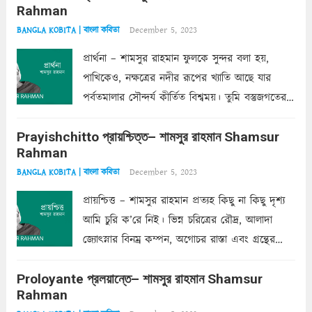
Rahman
দাঁড়িয়ে...
Read more
December 5, 2023
BANGLA KOBITA | বাংলা কবিতা
প্রার্থনা – শামসুর রাহমান ফুলকে সুন্দর বলা হয়,
পাখিকেও, নক্ষত্রের নদীর রূপের খ্যাতি আছে যার
পর্বতমালার সৌন্দর্য কীর্তিত বিশ্বময়। তুমি বস্তুজগতের
অন্তর্গত, প্রকৃতির ঘনিষ্ঠ প্রতিবেশিনী, কিন্তু তোমার এবং
Prayishchitto প্রায়শ্চিত্ত– শামসুর রাহমান Shamsur
তার সুষমায় পার্থক্য অনেক। তোমাকে সুন্দরী বলা চলে,
Rahman
অন্তত আমি তো তাই...
Read more
December 5, 2023
BANGLA KOBITA | বাংলা কবিতা
প্রায়শ্চিত্ত – শামসুর রাহমান প্রত্যহ কিছু না কিছু দৃশ্য
আমি চুরি ক’রে নিই। ভিন্ন চরিত্রের রৌদ্র, আলাদা
জ্যোৎস্নার বিনম্র কম্পন, অগোচর রাস্তা এবং গ্রন্থের
অত্যন্ত রহস্যময় লিপি চুরি করে নিই; সিঁড়ির আড়ালে
Proloyante প্রলয়ান্তে– শামসুর রাহমান Shamsur
ছায়াচ্ছন্ন মোহন মিথুন মূর্তি, লোপামুদ্রা ভীষণ বিব্রত
Rahman
শাড়ির...
Read more