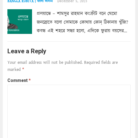
December 5, 2023
BANGLA KOBITA | বাংলা কবিতা
প্রলয়ান্তে – শামসুর রাহমান কংক্রীট বনে ঘেমো
জনস্রোতে বলো তোমাকে কোথায় কোন্‌ ঠিকানায় খুঁজি?
কবন্ধ এই শহরে সন্ধ্যা হলো, এদিকে ফুরায় বয়সের
ক্ষীণ পুঁজি। সেই কবে থেকে চলেছে অন্বেষণ। ক্লান্তি
আমার শরীরে সখ্য গড়ে, তোমার গহন ঊর্মিল যৌবন
Leave a Reply
আনে আশ্বন...
Read more
Your email address will not be published.
Required fields are
marked
*
Comment
*