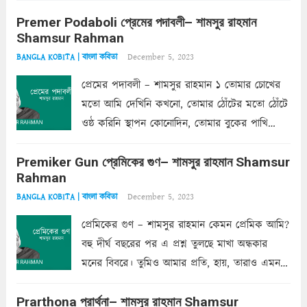
Premer Podaboli প্রেমের পদাবলী– শামসুর রাহমান
Shamsur Rahman
December 5, 2023
BANGLA KOBITA | বাংলা কবিতা
প্রেমের পদাবলী – শামসুর রাহমান ১ তোমার চোখের
মতো আমি দেখিনি কখনো, তোমার ঠোঁটের মতো ঠোঁটে
ওষ্ঠ করিনি স্থাপন কোনোদিন, তোমার বুকের পাখি
একদা ধ্বনিত এ জীবনে। তোমার চুলের মতো চুল
Premiker Gun প্রেমিকের গুণ– শামসুর রাহমান Shamsur
কোথাও কি এরকম ছায়া দেয় ক্লান্তির প্রহরে? মুছে
Rahman
ফেলে...
Read more
December 5, 2023
BANGLA KOBITA | বাংলা কবিতা
প্রেমিকের গুণ – শামসুর রাহমান কেমন প্রেমিক আমি?
বহু দীর্ঘ বছরের পর এ প্রশ্ন তুলছে মাখা অন্ধকার
মনের বিবরে। তুমিও আমার প্রতি, হায়, তারাও এমন
ক’রে আজকাল মাঝে-মাঝে, মনে হয়, প্রশ্নের উত্তর
Prarthona প্রার্থনা– শামসুর রাহমান Shamsur
একান্ত জরুরি- নইলে একটি দেয়াল নিমেষেই ভীষণ