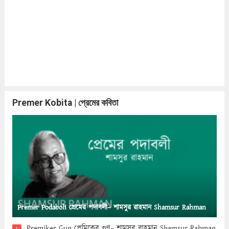
Premer Kobita | প্রেমের কবিতা
Premer Podaboli প্রেমের পদাবলী– শামসুর রাহমান Shamsur Rahman
Premiker Gun প্রেমিকের গুণ– শামসুর রাহমান Shamsur Rahman
1