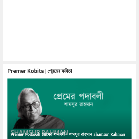
Premer Kobita | প্রেমের কবিতা
Premer Podaboli প্রেমের পদাবলী– শামসুর রাহমান Shamsur Rahman