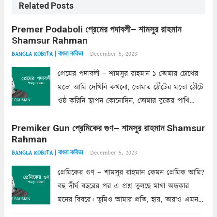
Related Posts
Premer Podaboli প্রেমের পদাবলী– শামসুর রাহমান
Shamsur Rahman
December 5, 2023
BANGLA KOBITA | বাংলা কবিতা
প্রেমের পদাবলী – শামসুর রাহমান ১ তোমার চোখের
মতো আমি দেখিনি কখনো, তোমার ঠোঁটের মতো ঠোঁটে
ওষ্ঠ করিনি স্থাপন কোনোদিন, তোমার বুকের পাখি
একদা ধ্বনিত এ জীবনে। তোমার চুলের মতো চুল
Premiker Gun প্রেমিকের গুণ– শামসুর রাহমান Shamsur
কোথাও কি এরকম ছায়া দেয় ক্লান্তির প্রহরে? মুছে
Rahman
ফেলে...
Read more
December 5, 2023
BANGLA KOBITA | বাংলা কবিতা
প্রেমিকের গুণ – শামসুর রাহমান কেমন প্রেমিক আমি?
বহু দীর্ঘ বছরের পর এ প্রশ্ন তুলছে মাখা অন্ধকার
মনের বিবরে। তুমিও আমার প্রতি, হায়, তারাও এমন
ক’রে আজকাল মাঝে-মাঝে, মনে হয়, প্রশ্নের উত্তর