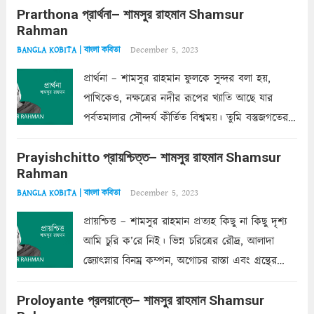
Prarthona প্রার্থনা– শামসুর রাহমান Shamsur
একান্ত জরুরি- নইলে একটি দেয়াল নিমেষেই ভীষণ
Rahman
দাঁড়িয়ে...
Read more
December 5, 2023
BANGLA KOBITA | বাংলা কবিতা
প্রার্থনা – শামসুর রাহমান ফুলকে সুন্দর বলা হয়,
পাখিকেও, নক্ষত্রের নদীর রূপের খ্যাতি আছে যার
পর্বতমালার সৌন্দর্য কীর্তিত বিশ্বময়। তুমি বস্তুজগতের
অন্তর্গত, প্রকৃতির ঘনিষ্ঠ প্রতিবেশিনী, কিন্তু তোমার এবং
Prayishchitto প্রায়শ্চিত্ত– শামসুর রাহমান Shamsur
তার সুষমায় পার্থক্য অনেক। তোমাকে সুন্দরী বলা চলে,
Rahman
অন্তত আমি তো তাই...
Read more
December 5, 2023
BANGLA KOBITA | বাংলা কবিতা
প্রায়শ্চিত্ত – শামসুর রাহমান প্রত্যহ কিছু না কিছু দৃশ্য
আমি চুরি ক’রে নিই। ভিন্ন চরিত্রের রৌদ্র, আলাদা
জ্যোৎস্নার বিনম্র কম্পন, অগোচর রাস্তা এবং গ্রন্থের
অত্যন্ত রহস্যময় লিপি চুরি করে নিই; সিঁড়ির আড়ালে
Proloyante প্রলয়ান্তে– শামসুর রাহমান Shamsur
ছায়াচ্ছন্ন মোহন মিথুন মূর্তি, লোপামুদ্রা ভীষণ বিব্রত