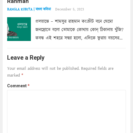
Rahman
শাড়ির...
Read more
December 5, 2023
BANGLA KOBITA | বাংলা কবিতা
প্রলয়ান্তে – শামসুর রাহমান কংক্রীট বনে ঘেমো
জনস্রোতে বলো তোমাকে কোথায় কোন্‌ ঠিকানায় খুঁজি?
কবন্ধ এই শহরে সন্ধ্যা হলো, এদিকে ফুরায় বয়সের
ক্ষীণ পুঁজি। সেই কবে থেকে চলেছে অন্বেষণ। ক্লান্তি
আমার শরীরে সখ্য গড়ে, তোমার গহন ঊর্মিল যৌবন
Leave a Reply
আনে আশ্বন...
Read more
Your email address will not be published.
Required fields are
marked
*
Comment
*