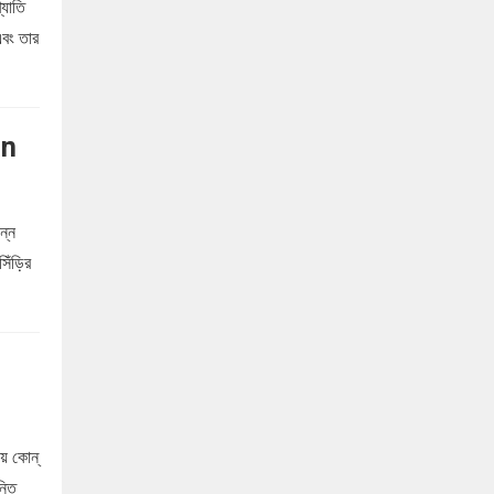
্যাতি
এবং তার
an
ন্ন
সিঁড়ির
য় কোন্‌
্তি