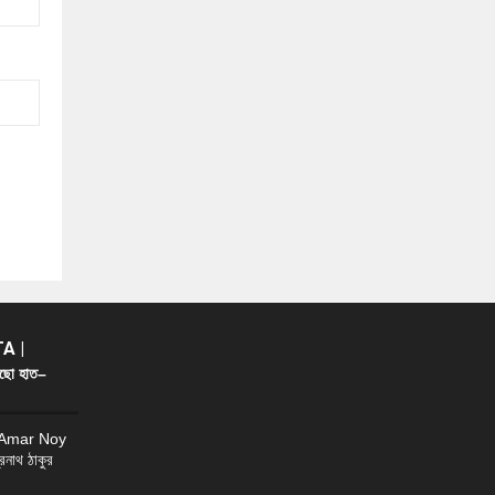
A |
ছো হাত–
 Amar Noy
্রনাথ ঠাকুর