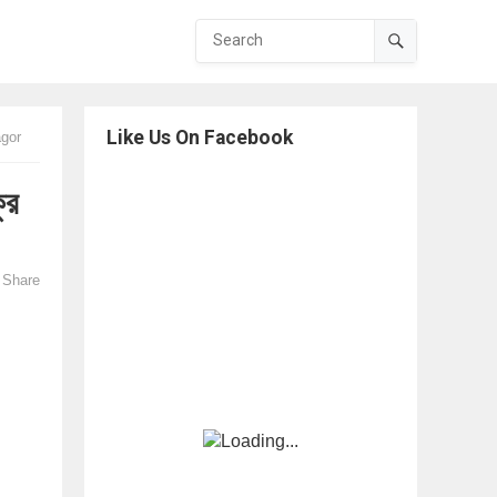
Like Us On Facebook
agor
ুর
Share