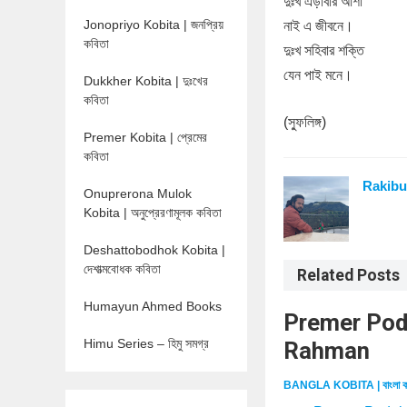
দুঃখ এড়াবার আশা
Jonopriyo Kobita | জনপ্রিয়
নাই এ জীবনে।
কবিতা
দুঃখ সহিবার শক্তি
যেন পাই মনে।
Dukkher Kobita | দুঃখের
কবিতা
(স্ফুলিঙ্গ)
Premer Kobita | প্রেমের
কবিতা
Rakibu
Onuprerona Mulok
Kobita | অনুপ্রেরণামূলক কবিতা
Deshattobodhok Kobita |
দেশাত্মবোধক কবিতা
Related Posts
Humayun Ahmed Books
Premer Podab
Himu Series – হিমু সমগ্র
Rahman
BANGLA KOBITA | বাংলা ক