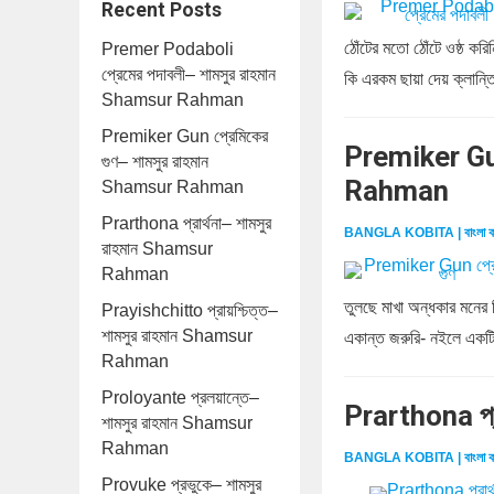
Recent Posts
ঠোঁটের মতো ঠোঁটে ওষ্ঠ ক
Premer Podaboli
প্রেমের পদাবলী– শামসুর রাহমান
কি এরকম ছায়া দেয় ক্লান্ত
Shamsur Rahman
Premiker Gun প্রেমিকের
Premiker Gun
গুণ– শামসুর রাহমান
Rahman
Shamsur Rahman
Prarthona প্রার্থনা– শামসুর
BANGLA KOBITA | বাংলা ক
রাহমান Shamsur
Rahman
তুলছে মাখা অন্ধকার মনের
Prayishchitto প্রায়শ্চিত্ত–
শামসুর রাহমান Shamsur
একান্ত জরুরি- নইলে একটি
Rahman
Proloyante প্রলয়ান্তে–
Prarthona প্
শামসুর রাহমান Shamsur
Rahman
BANGLA KOBITA | বাংলা ক
Provuke প্রভুকে– শামসুর