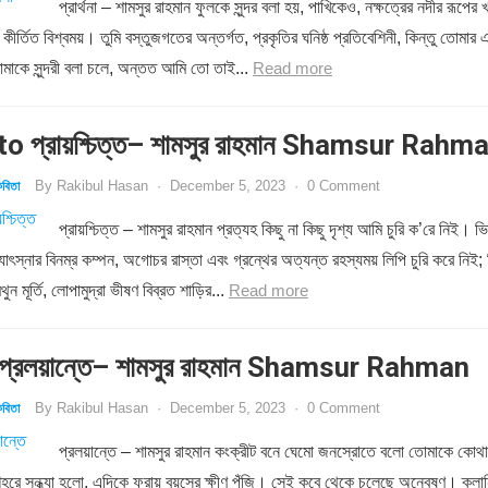
প্রার্থনা – শামসুর রাহমান ফুলকে সুন্দর বলা হয়, পাখিকেও, নক্ষত্রের নদীর রূপের খ
য কীর্তিত বিশ্বময়। তুমি বস্তুজগতের অন্তর্গত, প্রকৃতির ঘনিষ্ঠ প্রতিবেশিনী, কিন্তু তোমার 
মাকে সুন্দরী বলা চলে, অন্তত আমি তো তাই...
Read more
o প্রায়শ্চিত্ত– শামসুর রাহমান Shamsur Rahm
By
Rakibul Hasan
·
December 5, 2023
·
0 Comment
বিতা
প্রায়শ্চিত্ত – শামসুর রাহমান প্রত্যহ কিছু না কিছু দৃশ্য আমি চুরি ক’রে নিই। ভি
োৎস্নার বিনম্র কম্পন, অগোচর রাস্তা এবং গ্রন্থের অত্যন্ত রহস্যময় লিপি চুরি করে নিই; 
ন মূর্তি, লোপামুদ্রা ভীষণ বিব্রত শাড়ির...
Read more
্রলয়ান্তে– শামসুর রাহমান Shamsur Rahman
By
Rakibul Hasan
·
December 5, 2023
·
0 Comment
বিতা
প্রলয়ান্তে – শামসুর রাহমান কংক্রীট বনে ঘেমো জনস্রোতে বলো তোমাকে কোথা
শহরে সন্ধ্যা হলো, এদিকে ফুরায় বয়সের ক্ষীণ পুঁজি। সেই কবে থেকে চলেছে অন্বেষণ। ক্লান