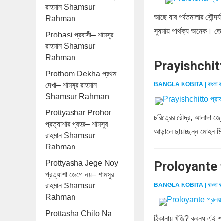
রাহমান Shamsur
আছে যার পর্বতমালার সৌন্দর্
Rahman
সুষমায় পার্থক্য অনেক। তো
Probasi প্রবাসী– শামসুর
রাহমান Shamsur
Rahman
Prayishchitt
Prothom Dekha প্রথম
দেখা– শামসুর রাহমান
BANGLA KOBITA | বাংলা ক
Shamsur Rahman
Prottyashar Prohor
চরিত্রের রৌদ্র, আলাদা জ্য
প্রত্যাশার প্রহর– শামসুর
আড়ালে ছায়াচ্ছন্ন মোহন মিথু
রাহমান Shamsur
Rahman
Prottyasha Jege Noy
Proloyante প
প্রত্যাশা জেগে নয়– শামসুর
রাহমান Shamsur
BANGLA KOBITA | বাংলা ক
Rahman
Prottasha Chilo Na
ঠিকানায় খুঁজি? কবন্ধ এই 