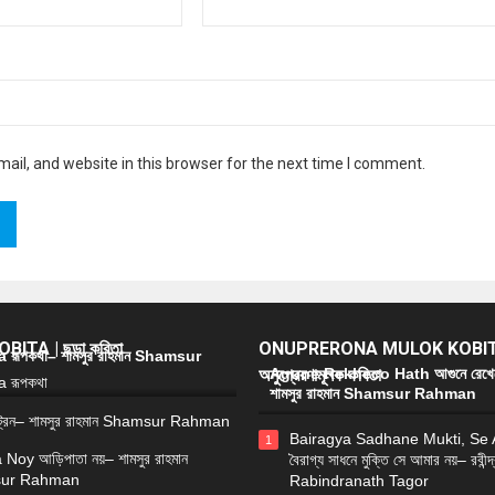
il, and website in this browser for the next time I comment.
ITA | ছড়া কবিতা
ONUPRERONA MULOK KOBIT
রূপকথা– শামসুর রাহমান Shamsur
অনুপ্রেরণামূলক কবিতা
Agune Rekheco Hath আগুনে রেখে
শামসুর রাহমান Shamsur Rahman
্রেন– শামসুর রাহমান Shamsur Rahman
Bairagya Sadhane Mukti, Se
1
 Noy আড়িপাতা নয়– শামসুর রাহমান
বৈরাগ্য সাধনে মুক্তি সে আমার নয়– রবীন্দ
ur Rahman
Rabindranath Tagor