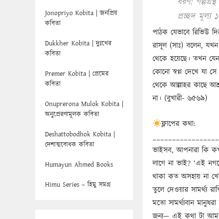
ধরণ: গল্পগ্ৰন্থ
Jonopriyo Kobita | জনপ্রিয়
প্রচ্ছদ মূল্য
কবিতা
পাঠক যেভাবে রিভিউ দি
Dukkher Kobita | দুঃখের
রাসূল (সাঃ) বলেন, যখ
কবিতা
থেকে হয়েছে। তখন যে
কোনো স্বপ্ন দেখে যা স
Premer Kobita | প্রেমের
কবিতা
থেকে আল্লাহর কাছে আশ্
না। (বুখারী- ৬৫৬৯)
Onuprerona Mulok Kobita |
অনুপ্রেরণামূলক কবিতা
ফ্লাপের কথা:
Deshattobodhok Kobita |
_________________
দেশাত্মবোধক কবিতা
ভাইসব, আপনারা কি কখন
লাগে না ভাই? ‘এই নগরে
Humayun Ahmed Books
থাকা কত অসহায় না খে
Himu Series – হিমু সমগ্র
তুলে দেওয়ার সামর্থ্য
মতো সামর্থ্যবান মানুষ
জন্য— এই কথা টা আমর