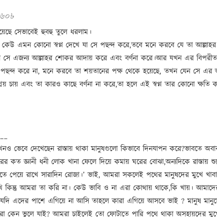
 ১৬০৳
য়েছে সেভাবেই হুবহু তুলে ধরলাম।
ন কেউ এমন কোনো স্বপ্ন দেখে যা সে পছন্দ করে,তবে মনে করবে যে তা আল্লাহর
ন সে এজন্য আল্লাহর শোকর আদায় করে এবং বর্ণনা করে।আর যখন এর বিপরীত
ে পছন্দ করে না, মনে করবে তা শয়তানের পক্ষ থেকে হয়েছে, তখন যেন সে এর অ
রয় চায় এবং তা কারও কাছে বর্ণনা না করে,তা হলে এই স্বপ্ন তার কোনো ক্ষতি 
__
ও ভেবে দেখেছেন রাস্তায় থাকা মানুষগুলো কিভাবে দিনযাপন করে?ভাবতে অব
র কত জ্ঞানী ধনী লোক খানা ফেলে দিয়ে কমায় ঘরের বোঝা,অন্যদিকে রাস্তায় শুয
তে পেয়ে রাখে সারাদিন রোজা।’ ভাই, আমরা সকলেই পথের মানুষদের মুখে খাব
 রাখি কিন্তু আমরা তা করি না। কেউ ভাবি ও না এরা কোথায় থাকে,কি খায়। আমাদে
রা যদি এদের পাশে এগিয়ে না আসি তাহলে কারা এগিয়ে আসবে ভাই ? মানুষ মানু
া কেন ভুলে যাই? আমরা চাইলেই তো ফোটাতে পারি পথে থাকা অসহায়দের মুখ