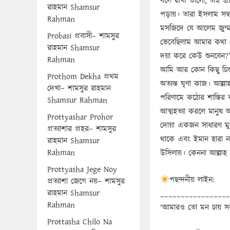
বলে রাখা ভালো, এই গ্ৰ
রাহমান Shamsur
পড়ায়। তারা ইসলাম স
Rahman
মসজিদে যে আলেম জুম্
Probasi প্রবাসী– শামসুর
ভেবেছিলাম আমার কথা ক
রাহমান Shamsur
দয়া করে কেউ শুনবেন?’
Rahman
আমি আর কোন কিছু চিন্ত
Prothom Dekha প্রথম
অত্যন্ত ঘৃণা কাজ। আল্ল
দেখা– শামসুর রাহমান
পরিণামে কঠোর শাস্তির
Shamsur Rahman
আত্মহত্যা করলে মানুষ 
Prottyashar Prohor
দোয়া একজন সাধারণ মু
প্রত্যাশার প্রহর– শামসুর
থাকে এবং ইমান হারা 
রাহমান Shamsur
Rahman
উসিলায়। কেননা আল্লাহ
Prottyasha Jege Noy
পছন্দনীয় লাইন:
প্রত্যাশা জেগে নয়– শামসুর
রাহমান Shamsur
_________________
Rahman
‘আমারও তো মন চায় স
Prottasha Chilo Na