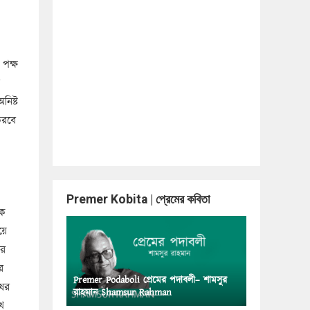
 পক্ষ
নিষ্ট
করবে
Premer Kobita | প্রেমের কবিতা
াক
়ে
ার
র
Premer Podaboli প্রেমের পদাবলী– শামসুর
ষের
রাহমান Shamsur Rahman
ে