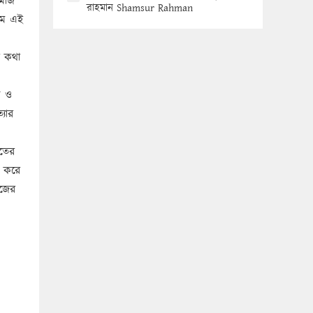
ামাজ
রাহমান Shamsur Rahman
লাম এই
র কথা
প ও
্যার
াতের
া করে
াজের