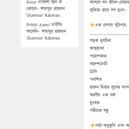
Kono প্রত্যাশা ছিল না
আসলে সব জীবন যোদ্ধার 
কোনো– শামসুর রাহমান
লুকিয়ে রাখে সব দুঃখ।
Shamsur Rahman
Prititi Aseni প্রতীতি
এক দেখায় সূচিপত্র:
আসেনি– শামসুর রাহমান
_________________
Shamsur Rahman
সড়ক দুর্ঘটনা
আত্মহত্যা
পরোপকার
স্বদেশপ্রেমী
চৈতি
পথশিশু
হারুন মিয়ার সুখের সংস
স্বরণীয় এক বর্ষা
দুঃস্বপ্ন
গরীবের বন্ধু
পাঠ্য অনুভূতি এবং