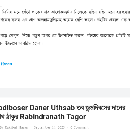
_
 জিনিস মনে গেঁথে থাকে। যার আলোকচ্ছটায় নিজেকে রঙিন রঙিন মনে হয়।ধোয়
েখকের কলম এর প্রাণ আলহামদুলিল্লাহ অনেক বেশি ভালো। বইটির প্রচ্ছদ এক অ
ড়ে ফেলুন। নিজে পড়ুন অপর কে উৎসাহিত করুন। বইয়ের আলোকে প্রতিটি ম
প্রবল উচ্ছাসে আবরিত হোক।
 Hasan
iboser Daner Uthsab তব জন্মদিবসের দানের
্রনাথ ঠাকুর Rabindranath Tagor
By
Rakibul Hasan
·
September 14, 2023
·
0 Comment