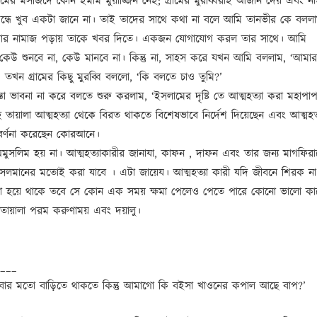
ামের মসজিদে কোন ইমাম মুয়াজ্জিন নেই; গ্ৰামের মুরব্বিরাই আজান দেয় এবং ন
ম্বন্ধে খুব একটা জানে না। তাই তাদের সাথে কথা না বলে আমি তানভীর কে বল
মার নামাজ পড়ায় তাকে খবর দিতে। একজন যোগাযোগ করল তার সাথে। আমি
েউ শুনবে না, কেউ মানবে না। কিন্তু না, সাহস করে যখন আমি বললাম, ‘আমা
 তখন গ্ৰামের কিছু মুরব্বি বললো, ‘কি বলতে চাও তুমি?’
া ভাবনা না করে বলতে শুরু করলাম, ‘ইসলামের দৃষ্টি তে আত্মহত্যা করা মহাপা
াহ তায়ালা আত্মহত্যা থেকে বিরত থাকতে বিশেষভাবে নির্দেশ দিয়েছেন এবং আত্মহত
 বর্ণনা করেছেন কোরআনে।
অমুসলিম হয় না। আত্মহত্যাকারীর জানাযা, কাফন , দাফন এবং তার জন্য মাগফির
সলমানের মতোই করা যাবে । এটা জায়েয। আত্মহত্যা কারী যদি জীবনে শিরক ন
না হয়ে থাকে তবে সে কোন এক সময় ক্ষমা পেলেও পেতে পারে কোনো ভালো ক
 তায়ালা পরম করুণাময় এবং দয়ালু।
___
বার মতো বাড়িতে থাকতে কিন্তু আমাগো কি বইসা খাওনের কপাল আছে বাপ?’