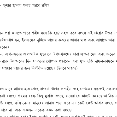
ক্ষুধার জ্বালায় গলায় পরবে রশি?
____
মন প্রশ্ন আসতে পারে শহীদ হলে কি হয়? সহজ করে বললে এই প্রশ্নের উত্তর এ
মর্যাদাপ্রাপ্ত হন, ইসলামের দৃষ্টিতে তাদের কবরের আযাব মাফ এবং জান্নাতে তারা
করবেন।
েন, আপনজনের অস্বাভাবিক মৃত্যু তে বিপদগ্রস্তদের যারা সান্তনা দেয় এবং তাদের স
াদেরকে কিয়ামতের দিন সম্মানের পোশাক পড়াবেন এবং মৃত ব্যক্তি দাফন-কাফনে য
 সওয়াব তাদের জন্য নির্ধারিত রয়েছে। (ইবনে মাজাহ)
় সকল মানুষ হাজির হয়ে গেছে রাবেয়া খালার প্রাণহীন দেহ দেখতে। সকলেই সকলে
া বলছে। গ্ৰামের বয়স্ক কিছু মুরব্বি বলছে, রাবেয়া যে কাজটা করেছে তা ঠিক ন
েউ বলছে, ফাঁস নেওয়া মানুষের জানাযা পড়া যাবে না। কেউ কেউ আবার বলছে, গ্
রা যাবে না। এক একজন একেক রকম কথা বলছে।