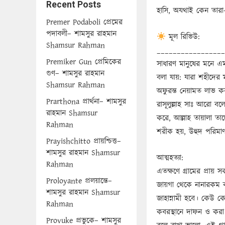
Recent Posts
হাসি, অযথাই কেন তারা– 
Premer Podaboli প্রেমের
পদাবলী– শামসুর রাহমান
মূল রিভিউ:
Shamsur Rahman
_________________
Premiker Gun প্রেমিকের
সাধারণ মানুষের মনে এ
গুণ– শামসুর রাহমান
বলা যায়: যারা শহীদের 
Shamsur Rahman
অফুরন্ত নেয়ামত লাভ 
Prarthona প্রার্থনা– শামসুর
রাসূলুল্লাহ সাঃ আরো বল
রাহমান Shamsur
করে, আল্লাহ তায়ালা ত
Rahman
শরীক হয়, উহুদ পরিমাণ
Prayishchitto প্রায়শ্চিত্ত–
শামসুর রাহমান Shamsur
আত্মহত্যা:
Rahman
এতক্ষণে গ্ৰামের প্রায
Proloyante প্রলয়ান্তে–
জায়গা থেকে নানারকম কথ
শামসুর রাহমান Shamsur
জাহান্নামী হবে। কেউ ক
Rahman
কবরস্থানে দাফন ও ক
Provuke প্রভুকে– শামসুর