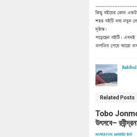
_________________
কিছু বইয়ের কোন একটা
শহর বইটি নব্য নতুন ল
দৃষ্টান্ত।
পড়েছেন বইটি। এখনই প
প্রাণপ্রিয় পেয়ে আরো 
Rakibul
Related Posts
Tobo Jonmod
উৎসবে– রবীন্দ
HUMAYUN AHMED BIO