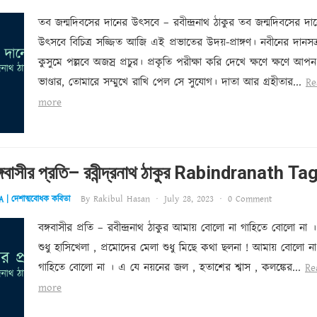
তব জন্মদিবসের দানের উৎসবে – রবীন্দ্রনাথ ঠাকুর তব জন্মদিবসের দা
উৎসবে বিচিত্র সজ্জিত আজি এই প্রভাতের উদয়-প্রাঙ্গণ। নবীনের দানসত্
কুসুমে পল্লবে অজস্র প্রচুর। প্রকৃতি পরীক্ষা করি দেখে ক্ষণে ক্ষণে আপন
ভাণ্ডার, তোমারে সম্মুখে রাখি পেল সে সুযোগ। দাতা আর গ্রহীতার...
Re
more
্গবাসীর প্রতি বঙ্গবাসীর প্রতি– রবীন্দ্রনাথ ঠাকুর Rabindranath T
By
Rakibul Hasan
·
July 28, 2023
·
0 Comment
 দেশাত্মবোধক কবিতা
বঙ্গবাসীর প্রতি – রবীন্দ্রনাথ ঠাকুর আমায় বোলো না গাহিতে বোলো না 
শুধু হাসিখেলা , প্রমোদের মেলা শুধু মিছে কথা ছলনা ! আমায় বোলো না
গাহিতে বোলো না । এ যে নয়নের জল , হতাশের শ্বাস , কলঙ্কের...
Re
more