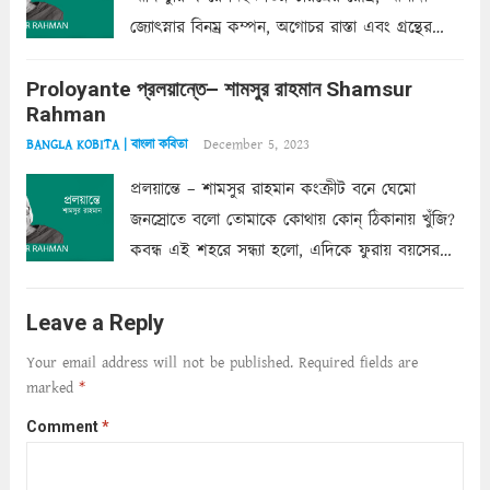
জ্যোৎস্নার বিনম্র কম্পন, অগোচর রাস্তা এবং গ্রন্থের
অত্যন্ত রহস্যময় লিপি চুরি করে নিই; সিঁড়ির আড়ালে
Proloyante প্রলয়ান্তে– শামসুর রাহমান Shamsur
ছায়াচ্ছন্ন মোহন মিথুন মূর্তি, লোপামুদ্রা ভীষণ বিব্রত
Rahman
শাড়ির...
Read more
December 5, 2023
BANGLA KOBITA | বাংলা কবিতা
প্রলয়ান্তে – শামসুর রাহমান কংক্রীট বনে ঘেমো
জনস্রোতে বলো তোমাকে কোথায় কোন্‌ ঠিকানায় খুঁজি?
কবন্ধ এই শহরে সন্ধ্যা হলো, এদিকে ফুরায় বয়সের
ক্ষীণ পুঁজি। সেই কবে থেকে চলেছে অন্বেষণ। ক্লান্তি
আমার শরীরে সখ্য গড়ে, তোমার গহন ঊর্মিল যৌবন
Leave a Reply
আনে আশ্বন...
Read more
Your email address will not be published.
Required fields are
marked
*
Comment
*