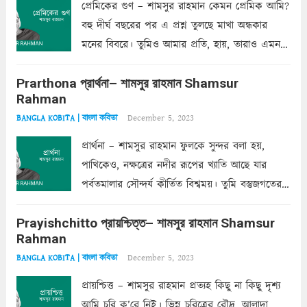
প্রেমিকের গুণ – শামসুর রাহমান কেমন প্রেমিক আমি?
বহু দীর্ঘ বছরের পর এ প্রশ্ন তুলছে মাখা অন্ধকার
মনের বিবরে। তুমিও আমার প্রতি, হায়, তারাও এমন
ক’রে আজকাল মাঝে-মাঝে, মনে হয়, প্রশ্নের উত্তর
Prarthona প্রার্থনা– শামসুর রাহমান Shamsur
একান্ত জরুরি- নইলে একটি দেয়াল নিমেষেই ভীষণ
Rahman
দাঁড়িয়ে...
Read more
December 5, 2023
BANGLA KOBITA | বাংলা কবিতা
প্রার্থনা – শামসুর রাহমান ফুলকে সুন্দর বলা হয়,
পাখিকেও, নক্ষত্রের নদীর রূপের খ্যাতি আছে যার
পর্বতমালার সৌন্দর্য কীর্তিত বিশ্বময়। তুমি বস্তুজগতের
অন্তর্গত, প্রকৃতির ঘনিষ্ঠ প্রতিবেশিনী, কিন্তু তোমার এবং
Prayishchitto প্রায়শ্চিত্ত– শামসুর রাহমান Shamsur
তার সুষমায় পার্থক্য অনেক। তোমাকে সুন্দরী বলা চলে,
Rahman
অন্তত আমি তো তাই...
Read more
December 5, 2023
BANGLA KOBITA | বাংলা কবিতা
প্রায়শ্চিত্ত – শামসুর রাহমান প্রত্যহ কিছু না কিছু দৃশ্য
আমি চুরি ক’রে নিই। ভিন্ন চরিত্রের রৌদ্র, আলাদা