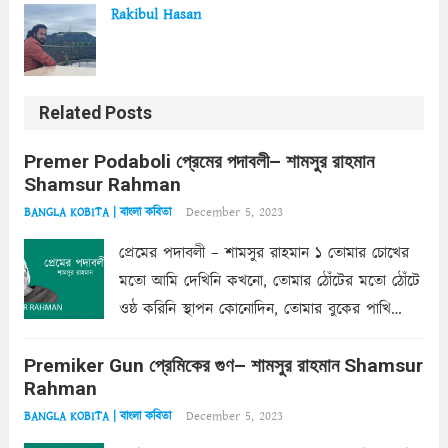
Rakibul Hasan
Related Posts
Premer Podaboli প্রেমের পদাবলী– শামসুর রাহমান
Shamsur Rahman
December 5, 2023
BANGLA KOBITA | বাংলা কবিতা
প্রেমের পদাবলী – শামসুর রাহমান ১ তোমার চোখের
মতো আমি দেখিনি কখনো, তোমার ঠোঁটের মতো ঠোঁটে
ওষ্ঠ করিনি স্থাপন কোনোদিন, তোমার বুকের পাখি
একদা ধ্বনিত এ জীবনে। তোমার চুলের মতো চুল
Premiker Gun প্রেমিকের গুণ– শামসুর রাহমান Shamsur
কোথাও কি এরকম ছায়া দেয় ক্লান্তির প্রহরে? মুছে
Rahman
ফেলে...
Read more
December 5, 2023
BANGLA KOBITA | বাংলা কবিতা