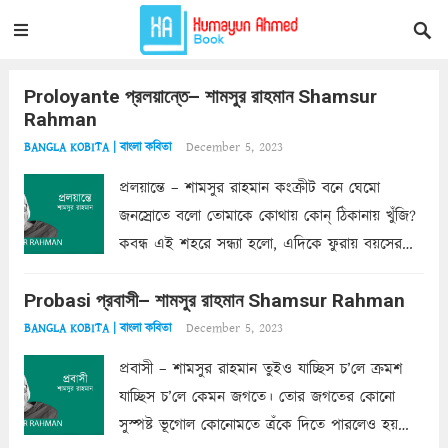
Proloyante প্রলয়ান্তে– শামসুর রাহমান Shamsur
Rahman
December 5, 2023
BANGLA KOBITA | বাংলা কবিতা
প্রলয়ান্তে – শামসুর রাহমান কংক্রীট বনে ঘেমো
জনস্রোতে বলো তোমাকে কোথায় কোন্‌ ঠিকানায় খুঁজি?
কবন্ধ এই শহরে সন্ধ্যা হলো, এদিকে ফুরায় বয়সের
ক্ষীণ পুঁজি। সেই কবে থেকে চলেছে অন্বেষণ। ক্লান্তি
Probasi প্রবাসী– শামসুর রাহমান Shamsur Rahman
আমার শরীরে সখ্য গড়ে, তোমার গহন ঊর্মিল যৌবন
আনে আশ্বন...
Read more
December 5, 2023
BANGLA KOBITA | বাংলা কবিতা
প্রবাসী – শামসুর রাহমান তুইও যাচ্ছিস চ’লে ক্রমশ
যাচ্ছিস চ’লে কেমন জগতে। তোর জগতের কোনো
সুস্পষ্ট ভূগোল কোনোমতে ত্রঁকে দিতে পারলেও হয়তো