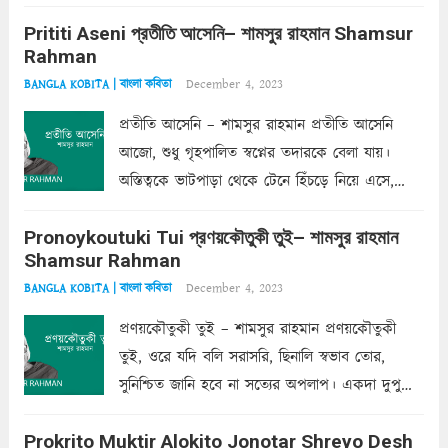
বা হতো বোঝাপড়া বড়ো জোর নিজের মনের সঙ্গে।
Prititi Aseni প্রতীতি আসেনি– শামসুর রাহমান Shamsur
কাফকা অনধিগম্য তোর, ভূতলবাসীর আর্ত অস্তিত্বের
Rahman
উপাখ্যান ওরে তোর তো...
Read more
December 4, 2023
BANGLA KOBITA | বাংলা কবিতা
প্রতীতি আসেনি – শামসুর রাহমান প্রতীতি আসেনি
আজো, শুধু গৃহপালিত স্বপ্নের তদারকে বেলা যায়।
অস্তিত্বকে ভাটপাড়া থেকে টেনে হিঁচড়ে নিয়ে এসে,
চিকণ কথার বিদ্যুল্লতা থেকে দূরে উল্টো পাল্টা চিত্রকল্পে
Pronoykoutuki Tui প্রণয়কৌতুকী তুই– শামসুর রাহমান
দিয়েছি পা মেলে। বশংবদ নক্ষত্রেরা আত্মায় জানায়
Shamsur Rahman
দাবি, দেখি। সবসুদ্ধ কয়েক...
Read more
December 4, 2023
BANGLA KOBITA | বাংলা কবিতা
প্রণয়কৌতুকী তুই – শামসুর রাহমান প্রণয়কৌতুকী
তুই, ওরে যদি বলি সরাসরি, ছিনালি স্বভাব তোর,
সুনিশ্চিত জানি হবে না সত্যের অপলাপ। একদা দুপুরে
তুই, সে তো আজ নয়, যৌবনের জ্বলজ্বলে ফাল্গুনে
Prokrito Muktir Alokito Jonotar Shreyo Desh
আমার থরথর পিপাসার্ত ওষ্ঠে দিয়েছিলি এঁকে প্রগাঢ়