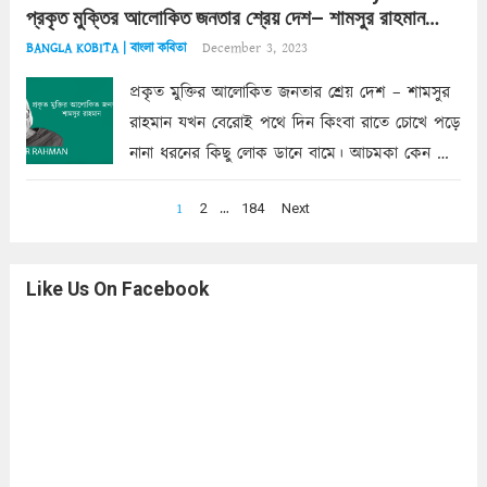
প্রকৃত মুক্তির আলোকিত জনতার শ্রেয় দেশ– শামসুর রাহমান
চুম্বন। অপরূপ আলিঙ্গনে...
Read more
Shamsur Rahman
December 3, 2023
BANGLA KOBITA | বাংলা কবিতা
প্রকৃত মুক্তির আলোকিত জনতার শ্রেয় দেশ – শামসুর
রাহমান যখন বেরোই পথে দিন কিংবা রাতে চোখে পড়ে
নানা ধরনের কিছু লোক ডানে বামে। আচমকা কেন যেন
মনে হয় কারও ঘাড়ে শুধু একখানা মাথা নয়, দুটো কি
Posts
1
…
2
184
Next
তিনটি মাথা লগ্ন বলে...
Read more
pagination
Like Us On Facebook