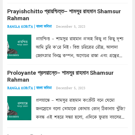
অন্তর্গত, প্রকৃতির ঘনিষ্ঠ প্রতিবেশিনী, কিন্তু তোমার এবং
Prayishchitto প্রায়শ্চিত্ত– শামসুর রাহমান Shamsur
তার সুষমায় পার্থক্য অনেক। তোমাকে সুন্দরী বলা চলে,
Rahman
অন্তত আমি তো তাই...
Read more
December 5, 2023
BANGLA KOBITA | বাংলা কবিতা
প্রায়শ্চিত্ত – শামসুর রাহমান প্রত্যহ কিছু না কিছু দৃশ্য
আমি চুরি ক’রে নিই। ভিন্ন চরিত্রের রৌদ্র, আলাদা
জ্যোৎস্নার বিনম্র কম্পন, অগোচর রাস্তা এবং গ্রন্থের
অত্যন্ত রহস্যময় লিপি চুরি করে নিই; সিঁড়ির আড়ালে
Proloyante প্রলয়ান্তে– শামসুর রাহমান Shamsur
ছায়াচ্ছন্ন মোহন মিথুন মূর্তি, লোপামুদ্রা ভীষণ বিব্রত
Rahman
শাড়ির...
Read more
December 5, 2023
BANGLA KOBITA | বাংলা কবিতা
প্রলয়ান্তে – শামসুর রাহমান কংক্রীট বনে ঘেমো
জনস্রোতে বলো তোমাকে কোথায় কোন্‌ ঠিকানায় খুঁজি?
কবন্ধ এই শহরে সন্ধ্যা হলো, এদিকে ফুরায় বয়সের
ক্ষীণ পুঁজি। সেই কবে থেকে চলেছে অন্বেষণ। ক্লান্তি
আমার শরীরে সখ্য গড়ে, তোমার গহন ঊর্মিল যৌবন