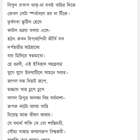
বিপুল প্রতাপ থাক্‌-না যতই বাহির দিকে
কেবল সেটা স্পর্ধাবলে রয় না টিঁকে।
দুর্বলতা কুটিল হেসে
ফাটল ধরায় তলায় এসে–
হঠাৎ কখন দিগ্‌ব্যাপিনী কীর্তি যত
দর্পহারীর অট্টহাস্যে
যায় মিলিয়ে স্বপ্নমতো।
হে ধরণী, এই ইতিহাস সহস্রবার
যুগে যুগে উদঘাটিলে সামনে সবার।
জাগল দম্ভ বিরাট রূপে,
মজ্জায় তার চুপে চুপে
লাগল রিপুর অলক্ষ্য বিষ সর্বনাশা–
রূপক নাট্যে ব্যাখ্যা তারি
দিয়েছ আজ ভীষণ ভাষায়।
যে যথার্থ শক্তি সে তো শান্তিময়ী,
সৌম্য তাহার কল্যাণরূপ বিশ্বজয়ী।