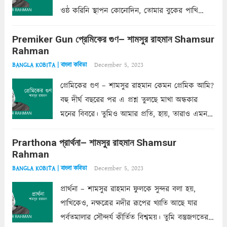
ওষ্ঠ করিনি স্থাপন কোনোদিন, তোমার বুকের পাখি
একদা ধ্বনিত এ জীবনে। তোমার চুলের মতো চুল
Premiker Gun প্রেমিকের গুণ– শামসুর রাহমান Shamsur
কোথাও কি এরকম ছায়া দেয় ক্লান্তির প্রহরে? মুছে
Rahman
ফেলে...
Read more
December 5, 2023
BANGLA KOBITA | বাংলা কবিতা
প্রেমিকের গুণ – শামসুর রাহমান কেমন প্রেমিক আমি?
বহু দীর্ঘ বছরের পর এ প্রশ্ন তুলছে মাখা অন্ধকার
মনের বিবরে। তুমিও আমার প্রতি, হায়, তারাও এমন
ক’রে আজকাল মাঝে-মাঝে, মনে হয়, প্রশ্নের উত্তর
Prarthona প্রার্থনা– শামসুর রাহমান Shamsur
একান্ত জরুরি- নইলে একটি দেয়াল নিমেষেই ভীষণ
Rahman
দাঁড়িয়ে...
Read more
December 5, 2023
BANGLA KOBITA | বাংলা কবিতা
প্রার্থনা – শামসুর রাহমান ফুলকে সুন্দর বলা হয়,
পাখিকেও, নক্ষত্রের নদীর রূপের খ্যাতি আছে যার
পর্বতমালার সৌন্দর্য কীর্তিত বিশ্বময়। তুমি বস্তুজগতের