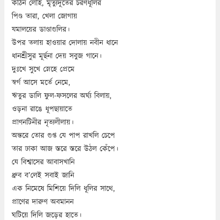
কঠিন লৌহ, মৃত্যুদূতের চরণধূলির
পিণ্ড তারা, খেলা জোগায়
যমালয়ের ডাণ্ডাগুলির।
উপর তলায় হাওয়ার দোলায় নবীন ধানে
ধানশ্রীসুর মূর্ছনা দেয় সবুজ গানে।
দুঃখে সুখে স্নেহে প্রেমে
স্বর্গ আসে মর্তে নেমে,
ঋতুর ডালি ফুল-ফসলের অর্ঘ্য বিলায়,
ওড়না রাঙে ধূপছায়াতে
প্রাণনটিনীর নৃত্যলীলায়।
অন্তরে তোর গুপ্ত যে পাপ রাখলি চেপে
তার ঢাকা আজ স্তরে স্তরে উঠল কেঁপে।
যে বিশ্বাসের আবাসখানি
ধ্রুব ব’লেই সবাই জানি
এক নিমেষে মিশিয়ে দিলি ধূলির সাথে,
প্রাণের দারুণ অবমানন
ঘটিয়ে দিলি জড়ের হাতে।