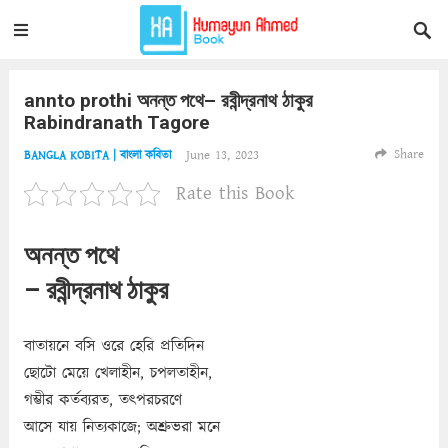
annto prothi অনন্ত পথে– রবীন্দ্রনাথ ঠাকুর
Rabindranath Tagore
Share
June 13, 2023
BANGLA KOBITA | বাংলা কবিতা
Rate this Book
অনন্ত পথে
– রবীন্দ্রনাথ ঠাকুর
বাতায়নে বসি ওরে হেরি প্রতিদিন
ছোটো মেয়ে খেলাহীন, চপলতাহীন,
গম্ভীর কর্তব্যরত, তৎপরচরণে
আসে যায় নিত্যকাজে; অশ্রুভরা মনে