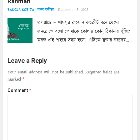
Rahman
শাড়ির...
Read more
December 5, 2023
BANGLA KOBITA | বাংলা কবিতা
প্রলয়ান্তে – শামসুর রাহমান কংক্রীট বনে ঘেমো
জনস্রোতে বলো তোমাকে কোথায় কোন্‌ ঠিকানায় খুঁজি?
কবন্ধ এই শহরে সন্ধ্যা হলো, এদিকে ফুরায় বয়সের
ক্ষীণ পুঁজি। সেই কবে থেকে চলেছে অন্বেষণ। ক্লান্তি
আমার শরীরে সখ্য গড়ে, তোমার গহন ঊর্মিল যৌবন
Leave a Reply
আনে আশ্বন...
Read more
Your email address will not be published.
Required fields are
marked
*
Comment
*