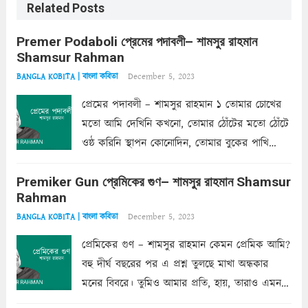
Related Posts
Premer Podaboli প্রেমের পদাবলী– শামসুর রাহমান
Shamsur Rahman
December 5, 2023
BANGLA KOBITA | বাংলা কবিতা
প্রেমের পদাবলী – শামসুর রাহমান ১ তোমার চোখের
মতো আমি দেখিনি কখনো, তোমার ঠোঁটের মতো ঠোঁটে
ওষ্ঠ করিনি স্থাপন কোনোদিন, তোমার বুকের পাখি
একদা ধ্বনিত এ জীবনে। তোমার চুলের মতো চুল
Premiker Gun প্রেমিকের গুণ– শামসুর রাহমান Shamsur
কোথাও কি এরকম ছায়া দেয় ক্লান্তির প্রহরে? মুছে
Rahman
ফেলে...
Read more
December 5, 2023
BANGLA KOBITA | বাংলা কবিতা
প্রেমিকের গুণ – শামসুর রাহমান কেমন প্রেমিক আমি?
বহু দীর্ঘ বছরের পর এ প্রশ্ন তুলছে মাখা অন্ধকার
মনের বিবরে। তুমিও আমার প্রতি, হায়, তারাও এমন
ক’রে আজকাল মাঝে-মাঝে, মনে হয়, প্রশ্নের উত্তর