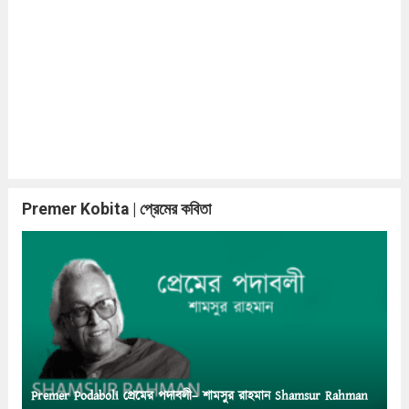
Premer Kobita | প্রেমের কবিতা
Premer Podaboli প্রেমের পদাবলী– শামসুর রাহমান Shamsur Rahman