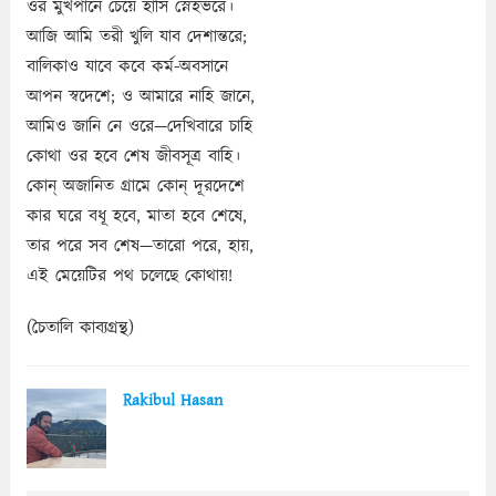
ওর মুখপানে চেয়ে হাসি স্নেহভরে।
আজি আমি তরী খুলি যাব দেশান্তরে;
বালিকাও যাবে কবে কর্ম-অবসানে
আপন স্বদেশে; ও আমারে নাহি জানে,
আমিও জানি নে ওরে—দেখিবারে চাহি
কোথা ওর হবে শেষ জীবসূত্র বাহি।
কোন্‌ অজানিত গ্রামে কোন্‌ দূরদেশে
কার ঘরে বধূ হবে, মাতা হবে শেষে,
তার পরে সব শেষ—তারো পরে, হায়,
এই মেয়েটির পথ চলেছে কোথায়!
(চৈতালি কাব্যগ্রন্থ)
Rakibul Hasan