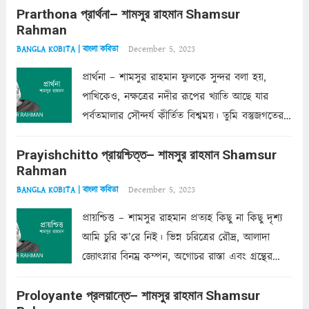
Prarthona প্রার্থনা– শামসুর রাহমান Shamsur
একান্ত জরুরি- নইলে একটি দেয়াল নিমেষেই ভীষণ
Rahman
দাঁড়িয়ে...
Read more
December 5, 2023
BANGLA KOBITA | বাংলা কবিতা
প্রার্থনা – শামসুর রাহমান ফুলকে সুন্দর বলা হয়,
পাখিকেও, নক্ষত্রের নদীর রূপের খ্যাতি আছে যার
পর্বতমালার সৌন্দর্য কীর্তিত বিশ্বময়। তুমি বস্তুজগতের
অন্তর্গত, প্রকৃতির ঘনিষ্ঠ প্রতিবেশিনী, কিন্তু তোমার এবং
Prayishchitto প্রায়শ্চিত্ত– শামসুর রাহমান Shamsur
তার সুষমায় পার্থক্য অনেক। তোমাকে সুন্দরী বলা চলে,
Rahman
অন্তত আমি তো তাই...
Read more
December 5, 2023
BANGLA KOBITA | বাংলা কবিতা
প্রায়শ্চিত্ত – শামসুর রাহমান প্রত্যহ কিছু না কিছু দৃশ্য
আমি চুরি ক’রে নিই। ভিন্ন চরিত্রের রৌদ্র, আলাদা
জ্যোৎস্নার বিনম্র কম্পন, অগোচর রাস্তা এবং গ্রন্থের
অত্যন্ত রহস্যময় লিপি চুরি করে নিই; সিঁড়ির আড়ালে
Proloyante প্রলয়ান্তে– শামসুর রাহমান Shamsur
ছায়াচ্ছন্ন মোহন মিথুন মূর্তি, লোপামুদ্রা ভীষণ বিব্রত