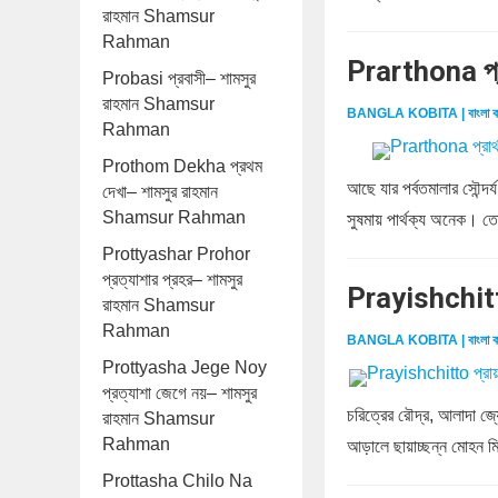
রাহমান Shamsur
Rahman
Prarthona প্
Probasi প্রবাসী– শামসুর
রাহমান Shamsur
BANGLA KOBITA | বাংলা ক
Rahman
Prothom Dekha প্রথম
আছে যার পর্বতমালার সৌন্দর্
দেখা– শামসুর রাহমান
Shamsur Rahman
সুষমায় পার্থক্য অনেক। তো
Prottyashar Prohor
প্রত্যাশার প্রহর– শামসুর
Prayishchitt
রাহমান Shamsur
Rahman
BANGLA KOBITA | বাংলা ক
Prottyasha Jege Noy
প্রত্যাশা জেগে নয়– শামসুর
চরিত্রের রৌদ্র, আলাদা জ্য
রাহমান Shamsur
Rahman
আড়ালে ছায়াচ্ছন্ন মোহন মিথু
Prottasha Chilo Na