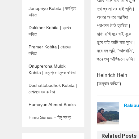
আঁখি পানে যবে আঁখি তুলি
Jonopriyo Kobita | জনপ্রিয়
দুখ জ্বালা সব যাই ভুলি।
কবিতা
অধরে অধরে পরশিয়া
প্রাণমন উঠে হরষিয়া।
Dukkher Kobita | দুঃখের
মাথা রাখি যবে ওই বুকে
কবিতা
ডুবে যাই আমি মহা সুখে।
Premer Kobita | প্রেমের
যবে বল তুমি, “ভালবাসি’,
কবিতা
শুনে শুধু আঁখিজলে ভাসি।
Onuprerona Mulok
Kobita | অনুপ্রেরণামূলক কবিতা
Heinrich Hein
(অনুবাদ কবিতা)
Deshattobodhok Kobita |
দেশাত্মবোধক কবিতা
Humayun Ahmed Books
Rakibu
Himu Series – হিমু সমগ্র
Related Posts