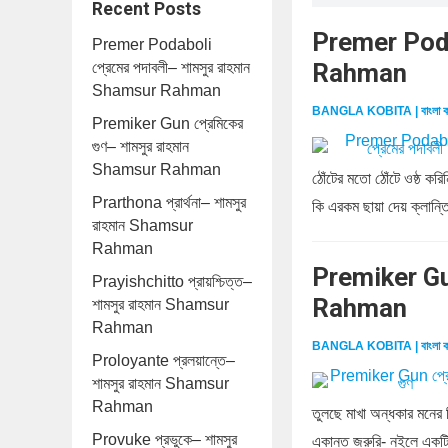
Recent Posts
Premer Podab
Premer Podaboli
Rahman
প্রেমের পদাবলী– শামসুর রাহমান
Shamsur Rahman
BANGLA KOBITA | বাংলা ক
Premiker Gun প্রেমিকের
গুণ– শামসুর রাহমান
Shamsur Rahman
ঠোঁটের মতো ঠোঁটে ওষ্ঠ ক
Prarthona প্রার্থনা– শামসুর
কি এরকম ছায়া দেয় ক্লান্ত
রাহমান Shamsur
Rahman
Premiker Gun
Prayishchitto প্রায়শ্চিত্ত–
Rahman
শামসুর রাহমান Shamsur
Rahman
BANGLA KOBITA | বাংলা ক
Proloyante প্রলয়ান্তে–
শামসুর রাহমান Shamsur
Rahman
তুলছে মাখা অন্ধকার মনের
Provuke প্রভুকে– শামসুর
একান্ত জরুরি- নইলে একটি