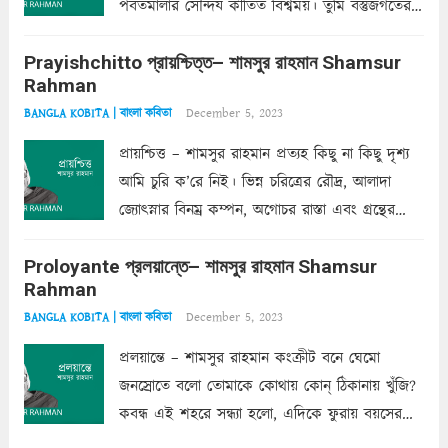
পর্বতমালার সৌন্দর্য কীর্তিত বিশ্বময়। তুমি বস্তুজগতের
অন্তর্গত, প্রকৃতির ঘনিষ্ঠ প্রতিবেশিনী, কিন্তু তোমার এবং
Prayishchitto প্রায়শ্চিত্ত– শামসুর রাহমান Shamsur
তার সুষমায় পার্থক্য অনেক। তোমাকে সুন্দরী বলা চলে,
Rahman
অন্তত আমি তো তাই...
Read more
December 5, 2023
BANGLA KOBITA | বাংলা কবিতা
প্রায়শ্চিত্ত – শামসুর রাহমান প্রত্যহ কিছু না কিছু দৃশ্য
আমি চুরি ক’রে নিই। ভিন্ন চরিত্রের রৌদ্র, আলাদা
জ্যোৎস্নার বিনম্র কম্পন, অগোচর রাস্তা এবং গ্রন্থের
অত্যন্ত রহস্যময় লিপি চুরি করে নিই; সিঁড়ির আড়ালে
Proloyante প্রলয়ান্তে– শামসুর রাহমান Shamsur
ছায়াচ্ছন্ন মোহন মিথুন মূর্তি, লোপামুদ্রা ভীষণ বিব্রত
Rahman
শাড়ির...
Read more
December 5, 2023
BANGLA KOBITA | বাংলা কবিতা
প্রলয়ান্তে – শামসুর রাহমান কংক্রীট বনে ঘেমো
জনস্রোতে বলো তোমাকে কোথায় কোন্‌ ঠিকানায় খুঁজি?
কবন্ধ এই শহরে সন্ধ্যা হলো, এদিকে ফুরায় বয়সের
ক্ষীণ পুঁজি। সেই কবে থেকে চলেছে অন্বেষণ। ক্লান্তি