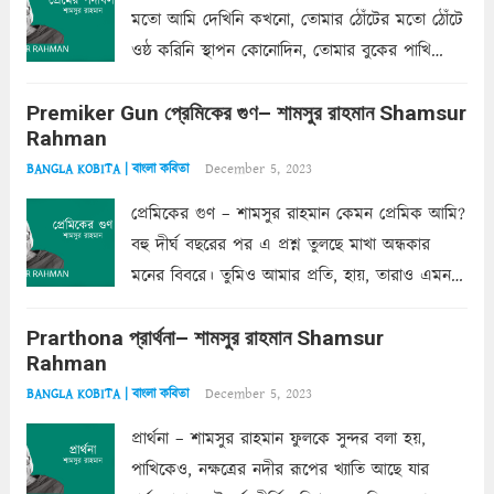
মতো আমি দেখিনি কখনো, তোমার ঠোঁটের মতো ঠোঁটে
ওষ্ঠ করিনি স্থাপন কোনোদিন, তোমার বুকের পাখি
একদা ধ্বনিত এ জীবনে। তোমার চুলের মতো চুল
Premiker Gun প্রেমিকের গুণ– শামসুর রাহমান Shamsur
কোথাও কি এরকম ছায়া দেয় ক্লান্তির প্রহরে? মুছে
Rahman
ফেলে...
Read more
December 5, 2023
BANGLA KOBITA | বাংলা কবিতা
প্রেমিকের গুণ – শামসুর রাহমান কেমন প্রেমিক আমি?
বহু দীর্ঘ বছরের পর এ প্রশ্ন তুলছে মাখা অন্ধকার
মনের বিবরে। তুমিও আমার প্রতি, হায়, তারাও এমন
ক’রে আজকাল মাঝে-মাঝে, মনে হয়, প্রশ্নের উত্তর
Prarthona প্রার্থনা– শামসুর রাহমান Shamsur
একান্ত জরুরি- নইলে একটি দেয়াল নিমেষেই ভীষণ
Rahman
দাঁড়িয়ে...
Read more
December 5, 2023
BANGLA KOBITA | বাংলা কবিতা
প্রার্থনা – শামসুর রাহমান ফুলকে সুন্দর বলা হয়,
পাখিকেও, নক্ষত্রের নদীর রূপের খ্যাতি আছে যার