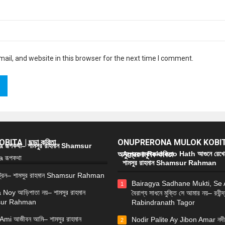
il, and website in this browser for the next time I comment.
ITA | ছড়া কবিতা
ONUPRERONA MULOK KOBIT
রূপকথা– শামসুর রাহমান Shamsur
অনুপ্রেরণামূলক কবিতা
Agune Rekheco Hath আগুনে রেখে
শামসুর রাহমান Shamsur Rahman
্রেন– শামসুর রাহমান Shamsur Rahman
Bairagya Sadhane Mukti, Se
1
 Noy আড়িপাতা নয়– শামসুর রাহমান
বৈরাগ্য সাধনে মুক্তি সে আমার নয়– রবীন্দ
ur Rahman
Rabindranath Tagor
Ami আজীবন আমি– শামসুর রাহমান
Nodir Palite Ay Jibon Amar নদী
2