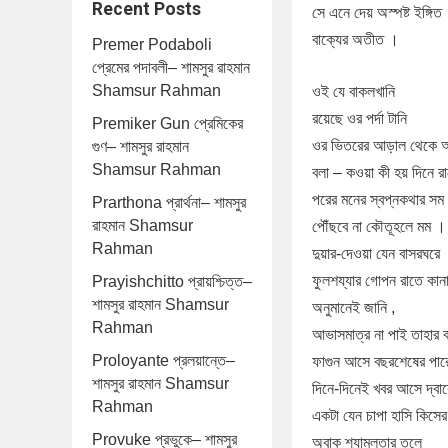
Recent Posts
সে এনে দেয় অস্পষ্ট ইঙ্গিত
বাক্যের অতীত ।
Premer Podaboli
প্রেমের পদাবলী– শামসুর রাহমান
Shamsur Rahman
ওই যে বাকলখানি
রয়েছে ওর পর্দা টানি
Premiker Gun প্রেমিকের
ওর ভিতরের আড়াল থেকে আ
গুণ– শামসুর রাহমান
Shamsur Rahman
বলা – কওয়া কী হয় দিনে র
পরের মনের স্বপ্নকথার সম
Prarthona প্রার্থনা– শামসুর
রাহমান Shamsur
পৌঁছবে না কৌতূহলে মম ।
Rahman
দুয়ার-দেওয়া যেন বাসরঘরে
ফুলশয্যার গোপন রাতে কানা
Prayishchitto প্রায়শ্চিত্ত–
শামসুর রাহমান Shamsur
অনুমানেই জানি ,
Rahman
আভাসমাত্র না পাই তাহার 
Proloyante প্রলয়ান্তে–
ফাগুন আসে বছরশেষের পারে
শামসুর রাহমান Shamsur
দিনে-দিনেই খবর আসে দ্বা
Rahman
একটা যেন চাপা হাসি কিসে
Provuke প্রভুকে– শামসুর
অবাক শ্যামলতার তলে