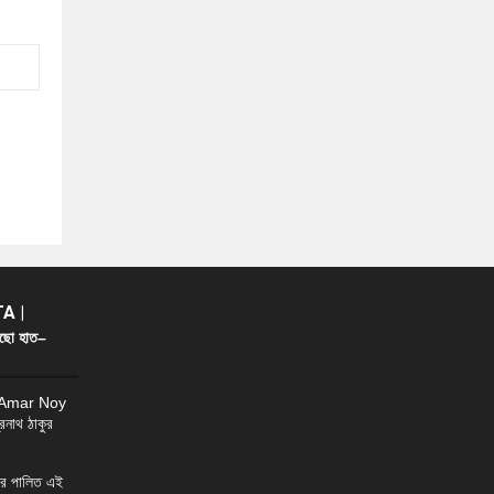
A |
ছো হাত–
 Amar Noy
্রনাথ ঠাকুর
র পালিত এই