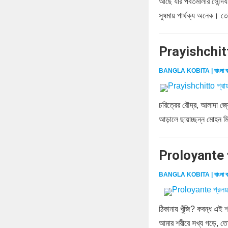
আছে যার পর্বতমালার সৌন্দর্
সুষমায় পার্থক্য অনেক। তো
Prayishchitt
BANGLA KOBITA | বাংলা ক
চরিত্রের রৌদ্র, আলাদা জ্য
আড়ালে ছায়াচ্ছন্ন মোহন মিথু
Proloyante প
BANGLA KOBITA | বাংলা ক
ঠিকানায় খুঁজি? কবন্ধ এই 
আমার শরীরে সখ্য গড়ে, ত