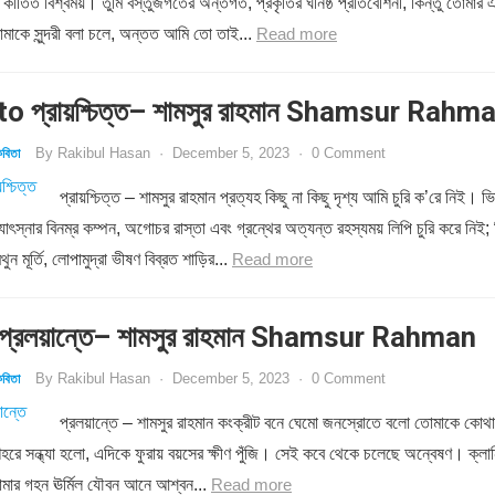
য কীর্তিত বিশ্বময়। তুমি বস্তুজগতের অন্তর্গত, প্রকৃতির ঘনিষ্ঠ প্রতিবেশিনী, কিন্তু তোমার 
মাকে সুন্দরী বলা চলে, অন্তত আমি তো তাই...
Read more
o প্রায়শ্চিত্ত– শামসুর রাহমান Shamsur Rahm
By
Rakibul Hasan
·
December 5, 2023
·
0 Comment
বিতা
প্রায়শ্চিত্ত – শামসুর রাহমান প্রত্যহ কিছু না কিছু দৃশ্য আমি চুরি ক’রে নিই। ভি
োৎস্নার বিনম্র কম্পন, অগোচর রাস্তা এবং গ্রন্থের অত্যন্ত রহস্যময় লিপি চুরি করে নিই; 
ন মূর্তি, লোপামুদ্রা ভীষণ বিব্রত শাড়ির...
Read more
্রলয়ান্তে– শামসুর রাহমান Shamsur Rahman
By
Rakibul Hasan
·
December 5, 2023
·
0 Comment
বিতা
প্রলয়ান্তে – শামসুর রাহমান কংক্রীট বনে ঘেমো জনস্রোতে বলো তোমাকে কোথা
শহরে সন্ধ্যা হলো, এদিকে ফুরায় বয়সের ক্ষীণ পুঁজি। সেই কবে থেকে চলেছে অন্বেষণ। ক্লান
োমার গহন ঊর্মিল যৌবন আনে আশ্বন...
Read more