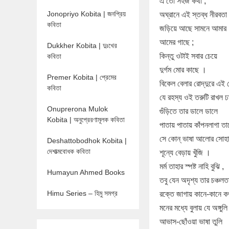
এ তো সহজ কথা ,
Jonopriyo Kobita | জনপ্রিয়
অঘ্রানে এই স্তব্ধ নীরবতা
কবিতা
জড়িয়ে আছে সামনে আমার
আমের গাছে ;
Dukkher Kobita | দুঃখের
কিন্তু ওটাই সবার চেয়ে
কবিতা
দুর্গম মোর কাছে ।
Premer Kobita | প্রেমের
বিকেল বেলার রোদ্‌দুরে এই চ
কবিতা
যে রহস্য ওই তরুটি রাখল ঢ
Onuprerona Mulok
গুঁড়িতে তার ডালে ডালে
Kobita | অনুপ্রেরণামূলক কবিতা
পাতায় পাতায় কাঁপনলাগা তা
সে কোন্‌ ভাষা আলোর সোহ
Deshattobodhok Kobita |
দেশাত্মবোধক কবিতা
শূন্যে বেড়ায় খুঁজি ।
মর্ম তাহার স্পষ্ট নাহি বুঝি ,
Humayun Ahmed Books
তবু যেন অদৃশ্য তার চঞ্চলত
Himu Series – হিমু সমগ্র
রক্তে জাগায় কানে-কানে ক
মনের মধ্যে বুলায় যে অঙ্গুলি
আভাস-ছোঁওয়া ভাষা তুলি