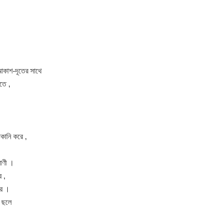
কাশ-দূতের সাথে
াতে ,
কানি করে ,
বাণী ।
 ,
রে ।
র ছলে