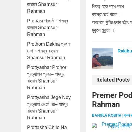
রাহমান Shamsur
শিকড় হতে শাখে শাখে
Rahman
ব্যাপ্ত হয়ে থাকে ।
Probasi প্রবাসী– শামসুর
অবশেষে খুশির দুয়ার হঠাৎ য
রাহমান Shamsur
মুকুলে মুকুলে ।
Rahman
Prothom Dekha প্রথম
দেখা– শামসুর রাহমান
Rakibu
Shamsur Rahman
Prottyashar Prohor
প্রত্যাশার প্রহর– শামসুর
Related Posts
রাহমান Shamsur
Rahman
Premer Podab
Prottyasha Jege Noy
Rahman
প্রত্যাশা জেগে নয়– শামসুর
রাহমান Shamsur
BANGLA KOBITA | বাংলা ক
Rahman
Prottasha Chilo Na