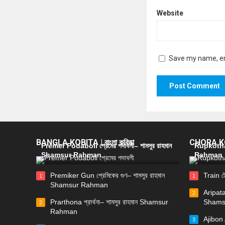
Website
Save my name, ema
BANGLA KOBITA | বাংলা কবিতা
CHORA KOB
Premer Podaboli প্রেমের পদাবলী– শামসুর রাহমান
Rupkotha 
Shamsur Rahman
Rahman
Premiker Gun প্রেমিকের গুণ– শামসুর রাহমান
Train ট
1
1
Shamsur Rahman
Aripata
2
Prarthona প্রার্থনা– শামসুর রাহমান Shamsur
Shams
2
Rahman
Ajibon 
3