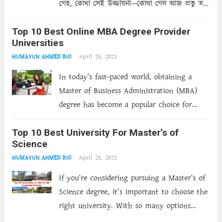
গেহ, কোথা সেই উজ্জয়িনী—কোথা গেল আজ প্রভু তব,
কালিদাস, রাজ-অধিরাজ। কোনো চিহ্ন নাহি কারো। আজ
Top 10 Best Online MBA Degree Provider
মনে হয় ছিলে তুমি চিরদিন চিরানন্দময় অলকার
Universities
অধিবাসী।...
Read more
April 25, 2023
HUMAYUN AHMED BIO
In today’s fast-paced world, obtaining a
Master of Business Administration (MBA)
degree has become a popular choice for
those looking to advance their careers.
Top 10 Best University For Master’s of
However, with busy schedules and limited
Science
time, pursuing an MBA degree through
April 25, 2023
HUMAYUN AHMED BIO
traditional methods can be...
Read more
If you’re considering pursuing a Master’s of
Science degree, it’s important to choose the
right university. With so many options
available, it can be difficult to know where