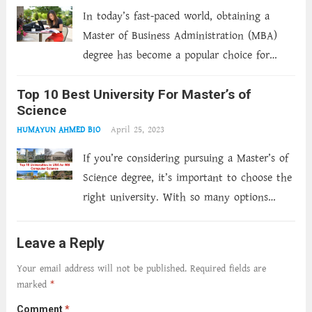
In today’s fast-paced world, obtaining a
Master of Business Administration (MBA)
degree has become a popular choice for
those looking to advance their careers.
Top 10 Best University For Master’s of
However, with busy schedules and limited
Science
time, pursuing an MBA degree through
April 25, 2023
HUMAYUN AHMED BIO
traditional methods can be...
Read more
If you’re considering pursuing a Master’s of
Science degree, it’s important to choose the
right university. With so many options
available, it can be difficult to know where
to start. That’s why we’ve compiled a list of
Leave a Reply
the top 10...
Read more
Your email address will not be published.
Required fields are
marked
*
Comment
*