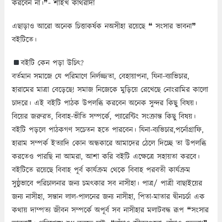
করবেন না।❞- শাইখ কাথরাদা
এছাড়াও আরো অনেক চিত্তাকর্ষক নঅসীহা রয়েছে ❝ সংসার ভাবনা❞
বইটিতে।
বইটি কেন পড়া উচিৎ?
বর্তমান সমাজে যে পরিমাণে নির্লজ্জতা, বেহায়াপনা, যিনা-ব্যাভিচার,
হারামের মাত্রা বেড়েছে! সমাজ নিজেকে মুড়িয়ে রেখেছে নোংরামির কালো
চাদরে। এই বইটি পাঠক উপলব্ধি করবেন অনেক সুন্দর কিছু বিষয়।
বিয়ের জরুরত, বিবাহ-ভীতি সম্পর্কে, প্যারেন্টিং সংক্রান্ত কিছু বিষয়।
বইটি পড়লে পাঠকগণ সচেতন হতে পারবেন। যিনা-ব্যভিচার,পর্নোগ্রাফি,
হারাম সম্পর্ক ইত্যাদি কোন অন্ধকারে আমাদের ঠেলে দিচ্ছে তা উপলব্ধি
করতেও পারছি না আমরা, আশা করি বইটি এক্ষেত্রে সহায়তা করবে।
বইটিতে রয়েছে বিবাহ পূর্ব কার্যক্রম থেকে বিবাহ পরবতী কার্যক্রম
সুষ্ঠুভাবে পরিচালনার জন্য চমৎকার সব নাসীহা। পাত্র/ পাত্রী বাছাইয়ের
জন্য নাসীহা, সন্তান লাল-পালনের জন্য নাসীহা, পিতা-মাতার দ্বীনচর্চা এক
কথায় দাম্পত্য জীবন সম্পর্কে অপূর্ব সব নাসীহার মলাটবদ্ধ রূপ ❝সংসার