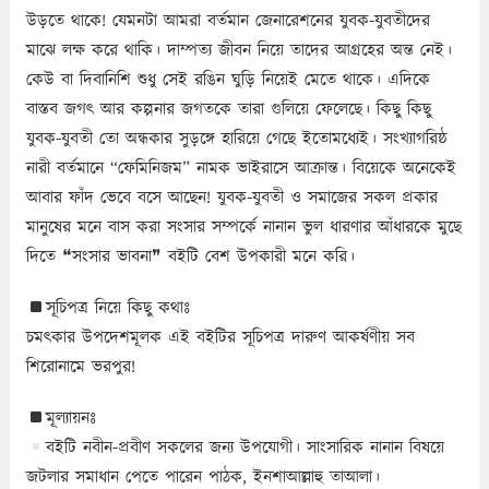
উড়তে থাকে! যেমনটা আমরা বর্তমান জেনারেশনের যুবক-যুবতীদের
মাঝে লক্ষ করে থাকি। দাম্পত্য জীবন নিয়ে তাদের আগ্রহের অন্ত নেই।
কেউ বা দিবানিশি শুধু সেই রঙিন ঘুড়ি নিয়েই মেতে থাকে। এদিকে
বাস্তব জগৎ আর কল্পনার জগতকে তারা গুলিয়ে ফেলেছে। কিছু কিছু
যুবক-যুবতী তো অন্ধকার সুড়ঙ্গে হারিয়ে গেছে ইতোমধ্যেই। সংখ্যাগরিষ্ঠ
নারী বর্তমানে “ফেমিনিজম” নামক ভাইরাসে আক্রান্ত। বিয়েকে অনেকেই
আবার ফাঁদ ভেবে বসে আছেন! যুবক-যুবতী ও সমাজের সকল প্রকার
মানুষের মনে বাস করা সংসার সম্পর্কে নানান ভুল ধারণার আঁধারকে মুছে
দিতে ❝সংসার ভাবনা❞ বইটি বেশ উপকারী মনে করি।
সূচিপত্র নিয়ে কিছু কথাঃ
চমৎকার উপদেশমূলক এই বইটির সূচিপত্র দারুণ আকর্ষণীয় সব
শিরোনামে ভরপুর!
মূল্যায়নঃ
বইটি নবীন-প্রবীণ সকলের জন্য উপযোগী। সাংসারিক নানান বিষয়ে
জটলার সমাধান পেতে পারেন পাঠক, ইনশাআল্লাহু তাআলা।