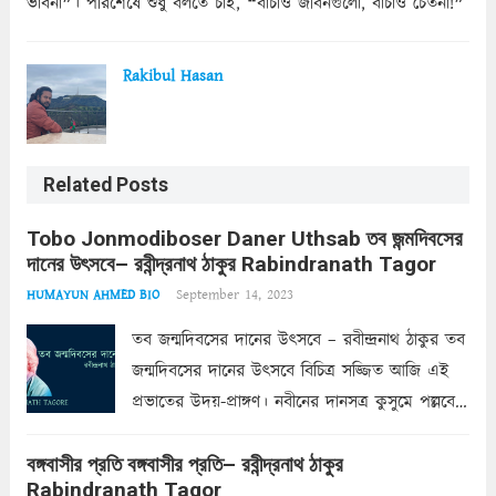
ভাবনা❞। পরিশেষে শুধু বলতে চাই, ❝বাঁচাও জীবনগুলো, বাঁচাও চেতনা!❞
Rakibul Hasan
Related Posts
Tobo Jonmodiboser Daner Uthsab তব জন্মদিবসের
দানের উৎসবে– রবীন্দ্রনাথ ঠাকুর Rabindranath Tagor
September 14, 2023
HUMAYUN AHMED BIO
তব জন্মদিবসের দানের উৎসবে – রবীন্দ্রনাথ ঠাকুর তব
জন্মদিবসের দানের উৎসবে বিচিত্র সজ্জিত আজি এই
প্রভাতের উদয়-প্রাঙ্গণ। নবীনের দানসত্র কুসুমে পল্লবে
অজস্র প্রচুর। প্রকৃতি পরীক্ষা করি দেখে ক্ষণে ক্ষণে
বঙ্গবাসীর প্রতি বঙ্গবাসীর প্রতি– রবীন্দ্রনাথ ঠাকুর
আপন ভাণ্ডার, তোমারে সম্মুখে রাখি পেল সে সুযোগ।
Rabindranath Tagor
দাতা আর গ্রহীতার...
Read more