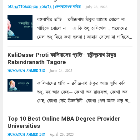
July 28, 2023
DESHATTOBODHOK KOBITA | দেশাত্মবোধক কবিতা
বঙ্গবাসীর প্রতি – রবীন্দ্রনাথ ঠাকুর আমায় বোলো না
গাহিতে বোলো না । এ কি শুধু হাসিখেলা , প্রমোদের
মেলা শুধু মিছে কথা ছলনা ! আমায় বোলো না গাহিতে
বোলো না । এ যে নয়নের জল , হতাশের শ্বাস ,
KaliDaser Proti কালিদাসের প্রতি– রবীন্দ্রনাথ ঠাকুর
কলঙ্কের...
Read more
Rabindranath Tagore
June 24, 2023
HUMAYUN AHMED BIO
কালিদাসের প্রতি – রবীন্দ্রনাথ ঠাকুর আজ তুমি কবি
শুধু, নহ আর কেহ— কোথা তব রাজসভা, কোথা তব
গেহ, কোথা সেই উজ্জয়িনী—কোথা গেল আজ প্রভু তব,
কালিদাস, রাজ-অধিরাজ। কোনো চিহ্ন নাহি কারো। আজ
Top 10 Best Online MBA Degree Provider
মনে হয় ছিলে তুমি চিরদিন চিরানন্দময় অলকার
Universities
অধিবাসী।...
Read more
April 25, 2023
HUMAYUN AHMED BIO