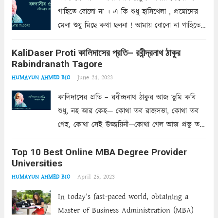
গাহিতে বোলো না । এ কি শুধু হাসিখেলা , প্রমোদের
মেলা শুধু মিছে কথা ছলনা ! আমায় বোলো না গাহিতে
বোলো না । এ যে নয়নের জল , হতাশের শ্বাস ,
KaliDaser Proti কালিদাসের প্রতি– রবীন্দ্রনাথ ঠাকুর
কলঙ্কের...
Read more
Rabindranath Tagore
June 24, 2023
HUMAYUN AHMED BIO
কালিদাসের প্রতি – রবীন্দ্রনাথ ঠাকুর আজ তুমি কবি
শুধু, নহ আর কেহ— কোথা তব রাজসভা, কোথা তব
গেহ, কোথা সেই উজ্জয়িনী—কোথা গেল আজ প্রভু তব,
কালিদাস, রাজ-অধিরাজ। কোনো চিহ্ন নাহি কারো। আজ
Top 10 Best Online MBA Degree Provider
মনে হয় ছিলে তুমি চিরদিন চিরানন্দময় অলকার
Universities
অধিবাসী।...
Read more
April 25, 2023
HUMAYUN AHMED BIO
In today’s fast-paced world, obtaining a
Master of Business Administration (MBA)