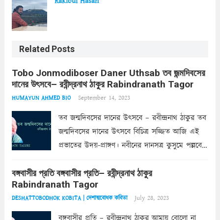
Rakibul Hasan
Related Posts
Tobo Jonmodiboser Daner Uthsab তব জন্মদিবসের
দানের উৎসবে– রবীন্দ্রনাথ ঠাকুর Rabindranath Tagor
September 14, 2023
HUMAYUN AHMED BIO
তব জন্মদিবসের দানের উৎসবে – রবীন্দ্রনাথ ঠাকুর তব
জন্মদিবসের দানের উৎসবে বিচিত্র সজ্জিত আজি এই
প্রভাতের উদয়-প্রাঙ্গণ। নবীনের দানসত্র কুসুমে পল্লবে
অজস্র প্রচুর। প্রকৃতি পরীক্ষা করি দেখে ক্ষণে ক্ষণে
বঙ্গবাসীর প্রতি বঙ্গবাসীর প্রতি– রবীন্দ্রনাথ ঠাকুর
আপন ভাণ্ডার, তোমারে সম্মুখে রাখি পেল সে সুযোগ।
Rabindranath Tagor
দাতা আর গ্রহীতার...
Read more
July 28, 2023
DESHATTOBODHOK KOBITA | দেশাত্মবোধক কবিতা
বঙ্গবাসীর প্রতি – রবীন্দ্রনাথ ঠাকুর আমায় বোলো না