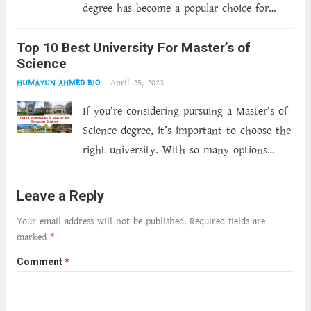
degree has become a popular choice for
those looking to advance their careers.
Top 10 Best University For Master’s of
However, with busy schedules and limited
Science
time, pursuing an MBA degree through
April 25, 2023
HUMAYUN AHMED BIO
traditional methods can be...
Read more
If you’re considering pursuing a Master’s of
Science degree, it’s important to choose the
right university. With so many options
available, it can be difficult to know where
to start. That’s why we’ve compiled a list of
Leave a Reply
the top 10...
Read more
Your email address will not be published.
Required fields are
marked
*
Comment
*