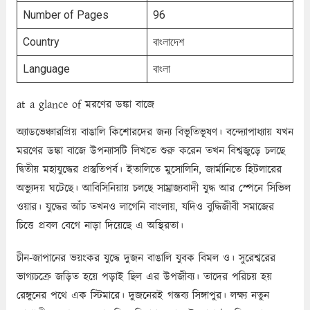
Number of Pages
96
Country
বাংলাদেশ
Language
বাংলা
at a glance of মরণের ডঙ্কা বাজে
অ্যাডভেঞ্চারপ্রিয় বাঙালি কিশােরদের জন্য বিভূতিভূষণ। বন্দ্যোপাধ্যায় যখন
মরণের ডঙ্কা বাজে উপন্যাসটি লিখতে শুরু করেন তখন বিশ্বজুড়ে চলছে
দ্বিতীয় মহাযুদ্ধের প্রস্তুতিপর্ব। ইতালিতে মুসােলিনি, জার্মানিতে হিটলারের
অভ্যুদয় ঘটেছে। আবিসিনিয়ায় চলছে সাম্রাজ্যবাদী যুদ্ধ আর স্পেনে সিভিল
ওয়ার। যুদ্ধের আঁচ তখনও লাগেনি বাংলায়, যদিও বুদ্ধিজীবী সমাজের
চিত্তে প্রবল বেগে নাড়া দিয়েছে এ অস্থিরতা।
চীন-জাপানের ভয়ংকর যুদ্ধে দুজন বাঙালি যুবক বিমল ও। সুরেশ্বরের
ভাগ্যচক্রে জড়িত হয়ে পড়াই ছিল এর উপজীব্য। তাদের পরিচয় হয়
রেঙ্গুনের পথে এক স্টিমারে। দুজনেরই গন্তব্য সিঙ্গাপুর। লক্ষ্য নতুন