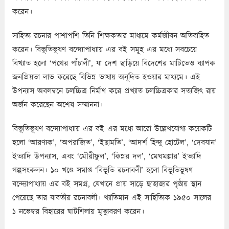
করেন।
সাহিত্য রচনার পাশাপশি তিনি শিক্ষকতার মাধ্যমে কর্মজীবন অতিবাহিত
করেন। বিভূতিভূষণ বন্দ্যোপাধ্যায় এর বই সমূহ এর মধ্যে সবচেয়ে
বিখ্যাত হলো ‘পথের পাঁচালী’, যা দেশ ছাড়িয়ে বিদেশের মাটিতেও ব্যাপক
জনপ্রিয়তা লাভ করেছে বিভিন্ন ভাষায় অনূদিত হওয়ার মাধ্যমে। এই
উপন্যাস অবলম্বনে চলচ্চিত্র নির্মাণ করে প্রখ্যাত চলচ্চিত্রকার সত্যজিৎ রায়
অর্জন করেছেন অশেষ সম্মাননা।
বিভূতিভূষণ বন্দ্যোপাধ্যায় এর বই এর মধ্যে আরো উল্লেখযোগ্য কয়েকটি
হলো ‘আরণ্যক’, ‘অপরাজিত’, ‘ইছামতি’, ‘আদর্শ হিন্দু হোটেল’, ‘দেবযান’
ইত্যাদি উপন্যাস, এবং ‘মৌরীফুল’, ‘কিন্নর দল’, ‘মেঘমল্লার’ ইত্যাদি
গল্পসংকলন। ১০ খণ্ডে সমাপ্ত ‘বিভূতি রচনাবলী’ হলো বিভূতিভূষণ
বন্দ্যোপাধ্যায় এর বই সমগ্র, যেখানে প্রায় সাড়ে ছ’হাজার পৃষ্ঠায় স্থান
পেয়েছে তার যাবতীয় রচনাবলী। খ্যাতিমান এই সাহিত্যিক ১৯৫০ সালের
১ নভেম্বর বিহারের ঘাটশিলায় মৃত্যুবরণ করেন।