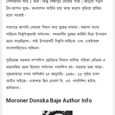
পেশাজীবন আর ¢ করা। কিন্তু সিঙ্গাপুর থেকেই তারা | জড়িয়ে পড়ল
চীন-জাপান যুদ্ধে। কনসেশন আর্মির হয়ে কাজ করতে লুকিয়ে হাজির
হলাে সাংহাই।
তারপরে জাপানি বােমারু বিমান আর যুদ্ধের দামামা। সম্ভবত বাংলা
সাহিত্যে বিভূতিভূষণই সর্বপ্রথম। সমকালীন যুদ্ধের কাহিনি নিয়ে উপন্যাস
রচনা করেছিলেন। তাই উপন্যাসটি বিভূতি-সাহিত্যে এবং একইসঙ্গে
বাংলাসাহিত্যেও অভিনব।
সুধীরচন্দ্র সরকার সম্পাদিত ছােটদের বিখ্যাত মাসিক পত্রিকা মৌচাক-এ
ধারাবাহিক রচনা হিসেবে সর্বপ্রথম প্রকাশিত হয়। মরণের ডঙ্কা বাজে।
পুস্তকাকারে প্রথম আবির্ভাব ১৫ জানুয়ারি। ১৯৪০। ১৬ পৃষ্ঠার ডবল
ক্রাউন সাইজে। প্রকাশক ছিল মেসার্স বি. এন. পাবলিশিং হাউস,
কলিকাতা।
Moroner Donska Baje Author Info