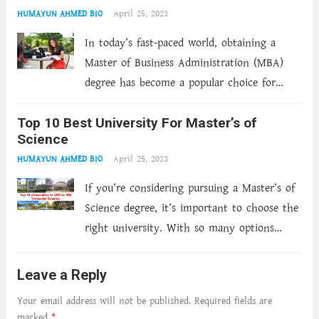
April 25, 2023
HUMAYUN AHMED BIO
In today’s fast-paced world, obtaining a
Master of Business Administration (MBA)
degree has become a popular choice for
those looking to advance their careers.
Top 10 Best University For Master’s of
However, with busy schedules and limited
Science
time, pursuing an MBA degree through
April 25, 2023
HUMAYUN AHMED BIO
traditional methods can be...
Read more
If you’re considering pursuing a Master’s of
Science degree, it’s important to choose the
right university. With so many options
available, it can be difficult to know where
to start. That’s why we’ve compiled a list of
Leave a Reply
the top 10...
Read more
Your email address will not be published.
Required fields are
marked
*