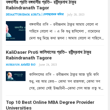
বঙ্গবাসীর প্রতি বঙ্গবাসীর প্রতি– রবীন্দ্রনাথ ঠাকুর
আপন ভাণ্ডার, তোমারে সম্মুখে রাখি পেল সে সুযোগ।
Rabindranath Tagor
দাতা আর গ্রহীতার...
Read more
July 28, 2023
DESHATTOBODHOK KOBITA | দেশাত্মবোধক কবিতা
বঙ্গবাসীর প্রতি – রবীন্দ্রনাথ ঠাকুর আমায় বোলো না
গাহিতে বোলো না । এ কি শুধু হাসিখেলা , প্রমোদের
মেলা শুধু মিছে কথা ছলনা ! আমায় বোলো না গাহিতে
বোলো না । এ যে নয়নের জল , হতাশের শ্বাস ,
KaliDaser Proti কালিদাসের প্রতি– রবীন্দ্রনাথ ঠাকুর
কলঙ্কের...
Read more
Rabindranath Tagore
June 24, 2023
HUMAYUN AHMED BIO
কালিদাসের প্রতি – রবীন্দ্রনাথ ঠাকুর আজ তুমি কবি
শুধু, নহ আর কেহ— কোথা তব রাজসভা, কোথা তব
গেহ, কোথা সেই উজ্জয়িনী—কোথা গেল আজ প্রভু তব,
কালিদাস, রাজ-অধিরাজ। কোনো চিহ্ন নাহি কারো। আজ
Top 10 Best Online MBA Degree Provider
মনে হয় ছিলে তুমি চিরদিন চিরানন্দময় অলকার
Universities
অধিবাসী।...
Read more