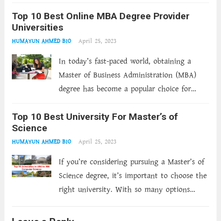
কালিদাস, রাজ-অধিরাজ। কোনো চিহ্ন নাহি কারো। আজ
Top 10 Best Online MBA Degree Provider
মনে হয় ছিলে তুমি চিরদিন চিরানন্দময় অলকার
Universities
অধিবাসী।...
Read more
April 25, 2023
HUMAYUN AHMED BIO
In today’s fast-paced world, obtaining a
Master of Business Administration (MBA)
degree has become a popular choice for
those looking to advance their careers.
Top 10 Best University For Master’s of
However, with busy schedules and limited
Science
time, pursuing an MBA degree through
April 25, 2023
HUMAYUN AHMED BIO
traditional methods can be...
Read more
If you’re considering pursuing a Master’s of
Science degree, it’s important to choose the
right university. With so many options
available, it can be difficult to know where
to start. That’s why we’ve compiled a list of