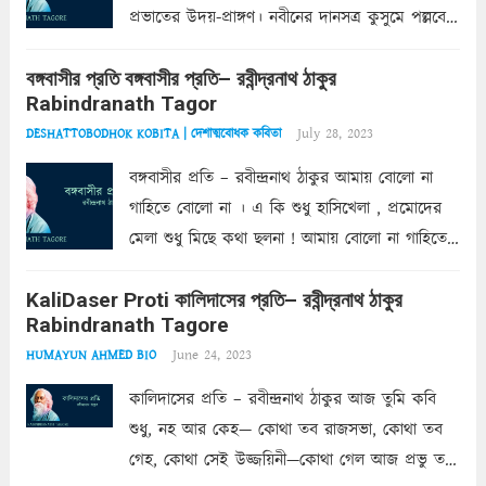
প্রভাতের উদয়-প্রাঙ্গণ। নবীনের দানসত্র কুসুমে পল্লবে
অজস্র প্রচুর। প্রকৃতি পরীক্ষা করি দেখে ক্ষণে ক্ষণে
বঙ্গবাসীর প্রতি বঙ্গবাসীর প্রতি– রবীন্দ্রনাথ ঠাকুর
আপন ভাণ্ডার, তোমারে সম্মুখে রাখি পেল সে সুযোগ।
Rabindranath Tagor
দাতা আর গ্রহীতার...
Read more
July 28, 2023
DESHATTOBODHOK KOBITA | দেশাত্মবোধক কবিতা
বঙ্গবাসীর প্রতি – রবীন্দ্রনাথ ঠাকুর আমায় বোলো না
গাহিতে বোলো না । এ কি শুধু হাসিখেলা , প্রমোদের
মেলা শুধু মিছে কথা ছলনা ! আমায় বোলো না গাহিতে
বোলো না । এ যে নয়নের জল , হতাশের শ্বাস ,
KaliDaser Proti কালিদাসের প্রতি– রবীন্দ্রনাথ ঠাকুর
কলঙ্কের...
Read more
Rabindranath Tagore
June 24, 2023
HUMAYUN AHMED BIO
কালিদাসের প্রতি – রবীন্দ্রনাথ ঠাকুর আজ তুমি কবি
শুধু, নহ আর কেহ— কোথা তব রাজসভা, কোথা তব
গেহ, কোথা সেই উজ্জয়িনী—কোথা গেল আজ প্রভু তব,