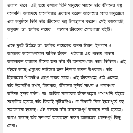
প্রকাশ পাবে—এই ভয়ে কখনো তিনি মানুষের সামনে তাঁর জীবনের গল্প
বলেননি। অবশেষে মালেশিয়ার একজন বরেণ্য আলেমের জোর অনুরোধে
এক অনুষ্ঠানে তিনি তাঁর জীবনের গল্প উপস্থাপন করেন। সেই বক্তব্যেরই
অনুবাদ ‘ডা. জাকির নায়েক – বহমান জীবনের স্রোতধারা’ বইটি।
.
এতে ফুটে উঠেছে ডা. জাকির নায়েকের অনন্য ঈমান, ইখলাস ও
আমলের আলোঝলমলে যাপিত জীবন। পাঠকরা এর পাতায় পাতায়
অবলোকন করবেন দীনের জন্য তাঁর কী অনন্যসাধারণ ত্যাগ-তিতিক্ষা। এই
বইতে আছে এযুগের দাঈদের জন্য শিক্ষার অনন্য উপকরণ। তাঁর
হিজরতের শিক্ষাটাও গ্রহণ করার মতো। এই জীবনগল্পে ওঠে এসেছে
তাঁর ঈমানদীপ্ত দর্শন, চিন্তাধারা, জীবনের সুদীর্ঘ সাধনা ও গবেষণার
অনিন্দ্য সুন্দর বর্ণনা। ডা. জাকির নায়েকের জীবনগল্পের পাশাপাশি বইতে
সংকলিত হয়েছে তাঁর ফিকহি দৃষ্টিভঙ্গিও। যে বিষয়টি নিয়ে ইতোপূর্বে বহু
সমালোচনা হয়েছে। এই বক্তব্যে তাঁর ভারসাম্যপূর্ণ অবস্থান স্পষ্ট হয়েছে।
আরও রয়েছে তাঁর সম্পর্কে কয়েকজন তরুণ আলেমের গুরুত্বপূর্ণ কিছু
লেখা।