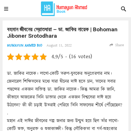
বহমান জীবনের স্রোতধারা – ডা. জাকির নায়েক | Bohoman
Jiboner Srotodhara
Share
August 11, 2022
HUMAYUN AHMED BIO
4.9/5 - (16 votes)
ডা. জাকির নায়েক। লাখো-কোটি তরুণ-যুবকের অনুপ্রেরণার নাম।
জেনারেল শিক্ষিতদের মধ্যে যারা দ্বীনের দাঈ হতে চান, তাদের সবার
পছন্দের একজন ব্যক্তিত্ব ডা. জাকির নায়েক। কিন্তু আমরা কি জানি,
কীভাবে আজকের তিনি ডাক্তার থেকে একজন বিশ্বসেরা দাঈ হয়ে
উঠলেন? কী কী চড়াই উতরাই পেরিয়ে তিনি সাফল্যের শীর্ষে পৌঁছেছেন?
.
মহান এই দাঈর জীবনের গল্প জনার জন্য উন্মুখ হয়ে ছিল তাঁর লাখো-
কোটি ভক্ত, অনুরক্ত ও শুভাকাঙ্ক্ষী। কিন্তু লৌকিকতা বা গর্ব-অহংকার