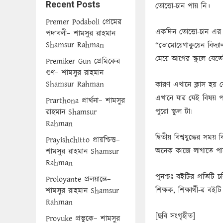
Recent Posts
তোত্তো-চান পায় নি।
Premer Podaboli প্রেমের
একদিন তোত্তো-চান এর 
পদাবলী– শামসুর রাহমান
Shamsur Rahman
“তোমোয়েগাকুয়েন বিদ্যাল
মেয়ে আগের স্কুলে যেত
Premiker Gun প্রেমিকের
গুণ– শামসুর রাহমান
Shamsur Rahman
কারণ এখানে ক্লাস হয় র
এখানে যার যেই বিষয় 
Prarthona প্রার্থনা– শামসুর
পুরো স্কুল টা৷
রাহমান Shamsur
Rahman
দ্বিতীয় বিশ্বযুদ্ধের সময়
Prayishchitto প্রায়শ্চিত্ত–
অনেক কাজে লাগাতে পা
শামসুর রাহমান Shamsur
Rahman
পুনশ্চঃ বইটির প্রতিটি 
Proloyante প্রলয়ান্তে–
শিক্ষক, শিক্ষার্থী-র বই
শামসুর রাহমান Shamsur
Rahman
[ছবি সংগৃহীত]
Provuke প্রভুকে– শামসুর