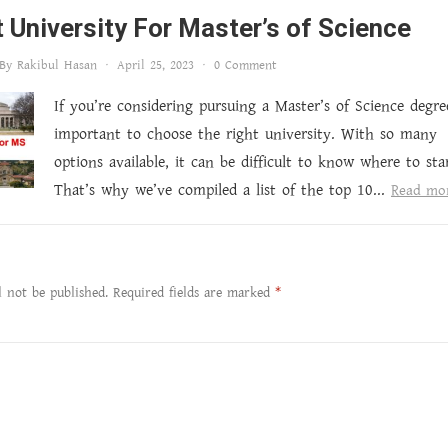
 University For Master’s of Science
By
Rakibul Hasan
·
April 25, 2023
·
0 Comment
If you’re considering pursuing a Master’s of Science degree
important to choose the right university. With so many
options available, it can be difficult to know where to star
That’s why we’ve compiled a list of the top 10...
Read mo
l not be published.
Required fields are marked
*