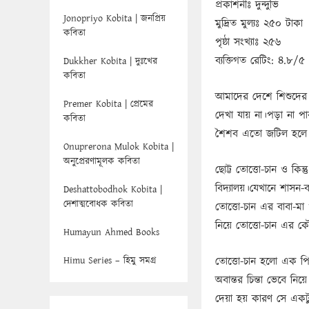
প্রকাশনীঃ দুন্দুভি
Jonopriyo Kobita | জনপ্রিয়
মুদ্রিত মুল্যঃ ২৫০ টাকা
কবিতা
পৃষ্ঠা সংখ্যাঃ ২৫৬
ব্যক্তিগত রেটিং: ৪.৮/৫
Dukkher Kobita | দুঃখের
কবিতা
আমাদের দেশে শিশুদের 
Premer Kobita | প্রেমের
দেখা যায় না।পড়া না প
কবিতা
শৈশব এতো জটিল হলে 
Onuprerona Mulok Kobita |
অনুপ্রেরণামূলক কবিতা
ছোট্ট তোত্তো-চান ও কি
বিদ্যালয়।যেখানে শাসন-ব
Deshattobodhok Kobita |
দেশাত্মবোধক কবিতা
তোত্তো-চান এর বাবা-ম
নিয়ে তোত্তো-চান এর ক
Humayun Ahmed Books
Himu Series – হিমু সমগ্র
তোত্তো-চান হলো এক পিচ্
অবান্তর চিন্তা ভেবে নি
দেয়া হয় কারণ সে একটু 