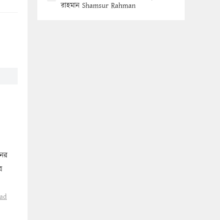
রাহমান Shamsur Rahman
নের
র
ad