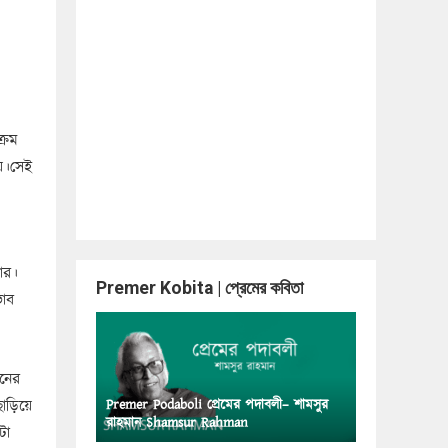
্রম
হয়।সেই
ার।
Premer Kobita | প্রেমের কবিতা
ভাব
মনের
ছাড়িয়ে
Premer Podaboli প্রেমের পদাবলী– শামসুর
রাহমান Shamsur Rahman
টা