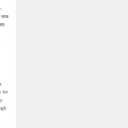
হ—
েল আজ
 হয়
s
 for
sy
ough